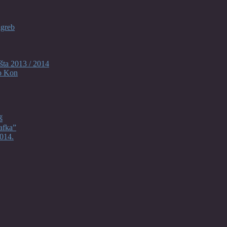
agreb
šta 2013 / 2014
o Kon
š
afka”
014.