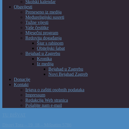
Školski kalendar
Obavijesti
Preneseno iz medija
Međureligijski susreti
Tužne vijesti
Vaše čestitke
Mjesečni program
Redovita događanja
Šiur s rabinom
Obiteljski šabat
Bejahad u Zagrebu
Kronika
Iz medija
Bejahad u Zagrebu
Novi Bejahad Zagreb
Donacije
Kontakt
Izjava o zaštiti osobnih podataka
Impressum
Redakcija Web stranica
Pošaljite nam e-mail
TU BIŠVAT
Divrej Tora – 19_18 – Mišpatim 5786