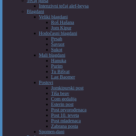
Tečaj jidiša
Intenzivni tečaj alef-beysa
Blagdani
Veliki blagdani
Roš Hašana
Jom Kipur
Hodočasni blagdani
Pesah
Šavuot
Sukot
Mali blagdani
Hanuka
Purim
Tu Bišvat
Lag Baomer
Postovi
Jomkipurski post
Tiša beav
Com gedalija
Esterin post
Post prvorođenaca
Post 10. teveta
Post mladenaca
Zabrana posta
Spomen-dani