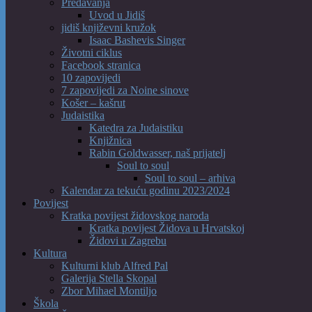
Predavanja
Uvod u Jidiš
jidiš književni kružok
Isaac Bashevis Singer
Životni ciklus
Facebook stranica
10 zapovijedi
7 zapovijedi za Noine sinove
Košer – kašrut
Judaistika
Katedra za Judaistiku
Knjižnica
Rabin Goldwasser, naš prijatelj
Soul to soul
Soul to soul – arhiva
Kalendar za tekuću godinu 2023/2024
Povijest
Kratka povijest židovskog naroda
Kratka povijest Židova u Hrvatskoj
Židovi u Zagrebu
Kultura
Kulturni klub Alfred Pal
Galerija Stella Skopal
Zbor Mihael Montiljo
Škola