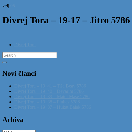
velj
05
Divrej Tora – 19-17 – Jitro 5786
Divrej Tora
Search
for:
Novi članci
Divrej Tora – 19_41 – Tiša Beav 5786
Divrej Tora – 19_40 – Devarim 5786
Divrej Tora – 19_39 – Matot Mase 5786
Divrej Tora – 19_38 – Pinhas 5786
Divrej Tora – 19_37 – Hukat Balak 5786
Arhiva
Arhiva