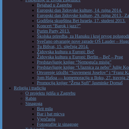
Bejahad u Zagrebu
Europski dan židovske kulture, 14. rujna 2014.
Europski dan židovske kulture, 29. rujna 2013., Z
Godišnja skupština Bet Israela, 17. studeni 2013.
Koncert “Barok i jazz?”
Purim Party 2013.
Školska priredba, za Hanuku i kraj prvog polugodi
Svečano otvaranje nove zgrade OŠ Lauder – Hug
Tu Bišvat, 15. siječnja 2014.
Židovska kultura u Europi: Beč
Židovska kultura u Europi: Berlin – Beč – Prag
Predstavljanje knjige “Nemoguća misija”
Predstavljanje knjige “Ulaznica za nebo” Julije Ko
Otvorenje izložbi “Suvremeni Josefov” i “Franz K
Jom Hašoa — komemoracija u Iloku, 27. travnja 2
Promocija knjige “Žena Sufi” Jasminke Domaš
Religija i tradicija
O projektu jidiša u Zagrebu
Rabin
Sinagoga
Brit mila
Bar i bat micva
Vjenčanja
Fotografije iz sinagoge