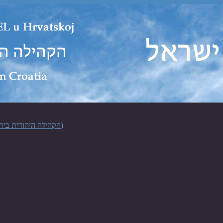
Židovska vjerska zajednica "Bet Israel" u Zagrebu (הקהילה היהודית בית ישראל בקרואטיה)