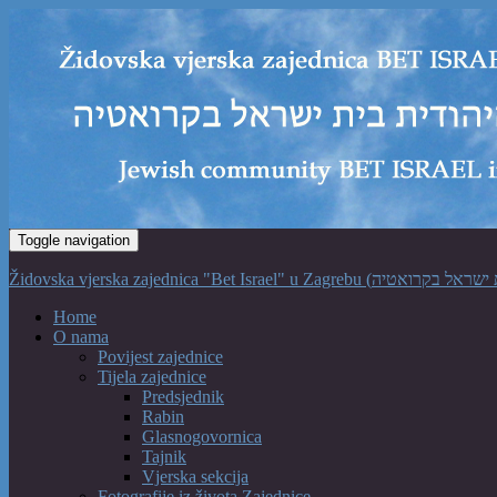
Toggle navigation
Home
O nama
Povijest zajednice
Tijela zajednice
Predsjednik
Rabin
Glasnogovornica
Tajnik
Vjerska sekcija
Fotografije iz života Zajednice