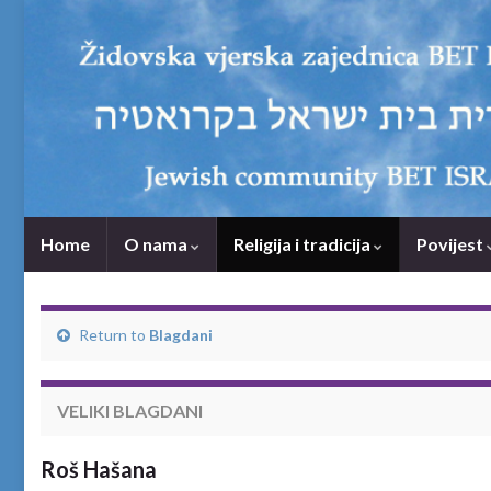
Home
O nama
Religija i tradicija
Povijest
Return to
Blagdani
VELIKI BLAGDANI
Roš Hašana