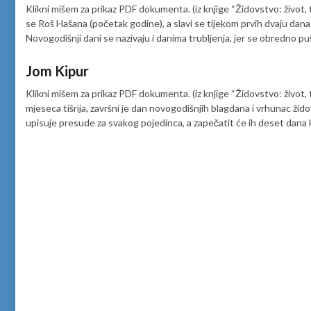
Klikni mišem za prikaz PDF dokumenta. (iz knjige “Židovstvo: život, t
se Roš Hašana (početak godine), a slavi se tijekom prvih dvaju dana m
Novogodišnji dani se nazivaju i danima trubljenja, jer se obredno pu
Jom Kipur
Klikni mišem za prikaz PDF dokumenta. (iz knjige “Židovstvo: život, t
mjeseca tišrija, završni je dan novogodišnjih blagdana i vrhunac ži
upisuje presude za svakog pojedinca, a zapečatit će ih deset dana 