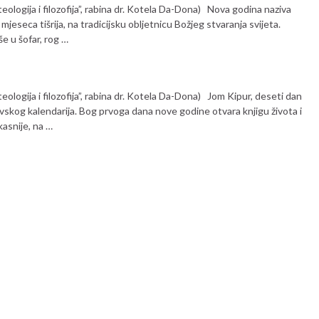
eologija i filozofija”, rabina dr. Kotela Da-Dona) Nova godina naziva
jeseca tišrija, na tradicijsku obljetnicu Božjeg stvaranja svijeta.
še u šofar, rog …
eologija i filozofija”, rabina dr. Kotela Da-Dona) Jom Kipur, deseti dan
dovskog kalendarija. Bog prvoga dana nove godine otvara knjigu života i
kasnije, na …