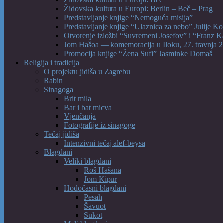
Židovska kultura u Europi: Berlin – Beč – Prag
Predstavljanje knjige “Nemoguća misija”
Predstavljanje knjige “Ulaznica za nebo” Julije Ko
Otvorenje izložbi “Suvremeni Josefov” i “Franz K
Jom Hašoa — komemoracija u Iloku, 27. travnja 2
Promocija knjige “Žena Sufi” Jasminke Domaš
Religija i tradicija
O projektu jidiša u Zagrebu
Rabin
Sinagoga
Brit mila
Bar i bat micva
Vjenčanja
Fotografije iz sinagoge
Tečaj jidiša
Intenzivni tečaj alef-beysa
Blagdani
Veliki blagdani
Roš Hašana
Jom Kipur
Hodočasni blagdani
Pesah
Šavuot
Sukot