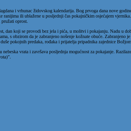
h blagdana i vrhunac židovskog kalendarija. Bog prvoga dana nove godine
 ranijima ili ublažene u posljednji čas pokajničkim osjećajem vjernika. S
 pružati oprost.
, dan koji se provodi bez jela i pića, u molitvi i pokajanju. Nadu u do
elama, s obzirom da je zabranjeno nošenje kožnate obuće. Zabranjeno je
 duše pokojnih predaka, rođaka i prijatelja pripadnika zajednice Božjo
ju nebeska vrata i završava posljednja mogućnost za pokajanje. Razilaz
vota)”.