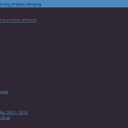
Židovska vjerska zajednica "Bet Israel" u Zagrebu (הקהילה היהודית בית ישראל בקרואטיה)
agreb
šta 2013 / 2014
o Kon