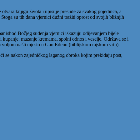
 otvara knjigu života i upisuje presude za svakog pojedinca, a
toga su tih dana vjernici dužni tražiti oprost od svojih bližnjih
bar ishod Božjeg suđenja vjernici iskazuju odijevanjem bijele
 i kupanje, mazanje kremama, spolni odnos i veselje. Održava se i
m voljom našli mjesto u Gan Edenu (biblijskom rajskom vrtu).
eći se nakon zajedničkog laganog obroka kojim prekidaju post,