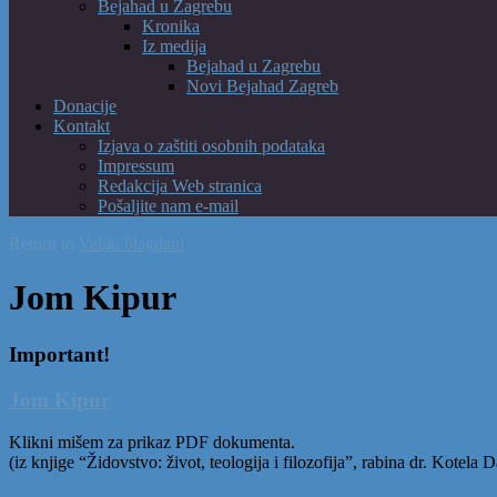
Bejahad u Zagrebu
Kronika
Iz medija
Bejahad u Zagrebu
Novi Bejahad Zagreb
Donacije
Kontakt
Izjava o zaštiti osobnih podataka
Impressum
Redakcija Web stranica
Pošaljite nam e-mail
Return to
Veliki blagdani
Jom Kipur
Important!
Jom Kipur
Klikni mišem za prikaz PDF dokumenta.
(iz knjige “Židovstvo: život, teologija i filozofija”, rabina dr. Kotela