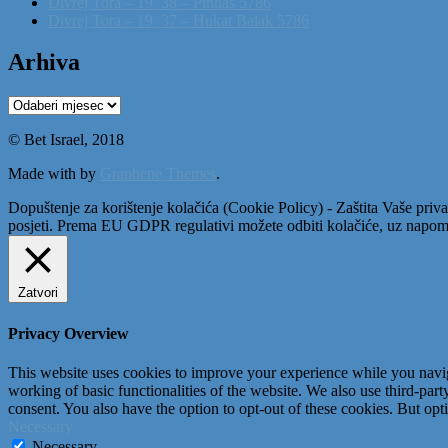
Divrej Tora – 19_38 – Pinhas 5786
Divrej Tora – 19_37 – Hukat Balak 5786
Arhiva
Arhiva
© Bet Israel, 2018
Made with
by
Graphene Themes
.
Dopuštenje za korištenje kolačića (Cookie Policy) - Zaštita Vaše priva
posjeti. Prema EU GDPR regulativi možete odbiti kolačiće, uz napome
Zatvori
Privacy Overview
This website uses cookies to improve your experience while you navigat
working of basic functionalities of the website. We also use third-pa
consent. You also have the option to opt-out of these cookies. But op
Necessary
Necessary