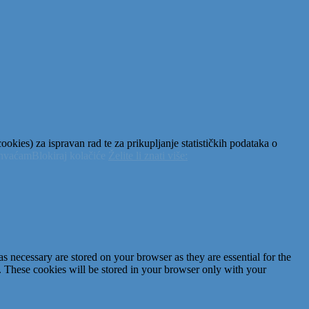
okies) za ispravan rad te za prikupljanje statističkih podataka o
ihvaćam
Blokiraj kolačiće
Želite li znati više:
s necessary are stored on your browser as they are essential for the
e. These cookies will be stored in your browser only with your