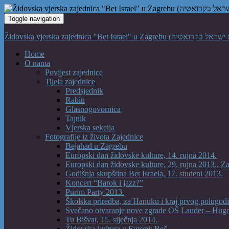
Toggle navigation
Home
O nama
Povijest zajednice
Tijela zajednice
Predsjednik
Rabin
Glasnogovornica
Tajnik
Vjerska sekcija
Fotografije iz života Zajednice
Bejahad u Zagrebu
Europski dan židovske kulture, 14. rujna 2014.
Europski dan židovske kulture, 29. rujna 2013., Z
Godišnja skupština Bet Israela, 17. studeni 2013.
Koncert “Barok i jazz?”
Purim Party 2013.
Školska priredba, za Hanuku i kraj prvog polugodi
Svečano otvaranje nove zgrade OŠ Lauder – Hug
Tu Bišvat, 15. siječnja 2014.
Židovska kultura u Europi: Beč