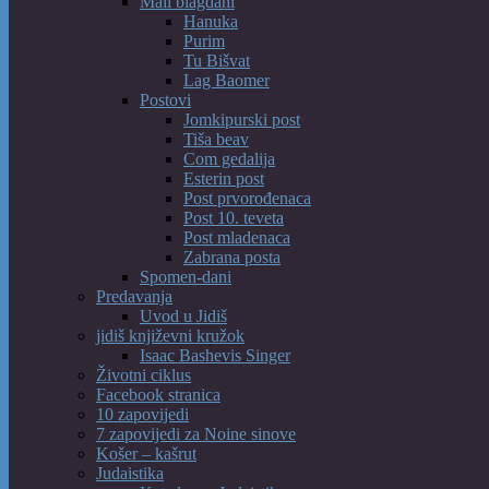
Mali blagdani
Hanuka
Purim
Tu Bišvat
Lag Baomer
Postovi
Jomkipurski post
Tiša beav
Com gedalija
Esterin post
Post prvorođenaca
Post 10. teveta
Post mladenaca
Zabrana posta
Spomen-dani
Predavanja
Uvod u Jidiš
jidiš književni kružok
Isaac Bashevis Singer
Životni ciklus
Facebook stranica
10 zapovijedi
7 zapovijedi za Noine sinove
Košer – kašrut
Judaistika