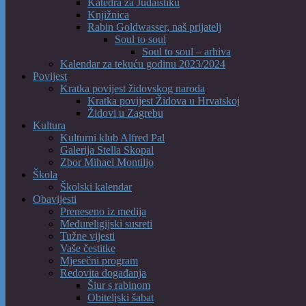
Katedra za Judaistiku
Knjižnica
Rabin Goldwasser, naš prijatelj
Soul to soul
Soul to soul – arhiva
Kalendar za tekuću godinu 2023/2024
Povijest
Kratka povijest židovskog naroda
Kratka povijest Židova u Hrvatskoj
Židovi u Zagrebu
Kultura
Kulturni klub Alfred Pal
Galerija Stella Skopal
Zbor Mihael Montiljo
Škola
Školski kalendar
Obavijesti
Preneseno iz medija
Međureligijski susreti
Tužne vijesti
Vaše čestitke
Mjesečni program
Redovita događanja
Šiur s rabinom
Obiteljski šabat