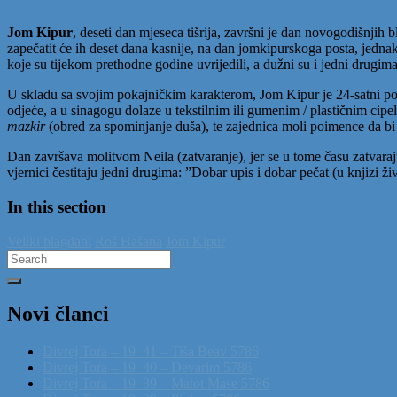
Jom Kipur
, deseti dan mjeseca tišrija, završni je dan novogodišnji
zapečatit će ih deset dana kasnije, na dan jomkipurskoga posta, jednake
koje su tijekom prethodne godine uvrijedili, a dužni su i jedni drugima
U skladu sa svojim pokajničkim karakterom, Jom Kipur je 24-satni post
odjeće, a u sinagogu dolaze u tekstilnim ili gumenim / plastičnim cip
mazkir
(obred za spominjanje duša), te zajednica moli poimence da bi
Dan završava molitvom Neila (zatvaranje), jer se u tome času zatvara
vjernici čestitaju jedni drugima: ”Dobar upis i dobar pečat (u knjizi ži
In this section
Veliki blagdani
Roš Hašana
Jom Kipur
Search
for:
Novi članci
Divrej Tora – 19_41 – Tiša Beav 5786
Divrej Tora – 19_40 – Devarim 5786
Divrej Tora – 19_39 – Matot Mase 5786