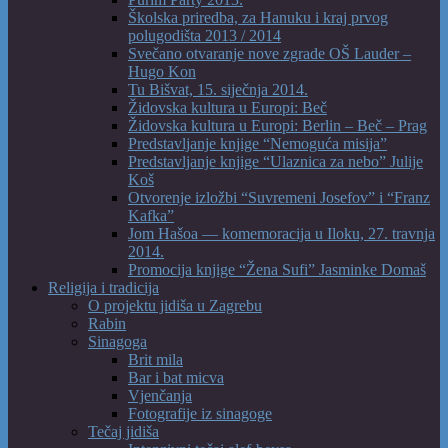
Školska priredba, za Hanuku i kraj prvog
polugodišta 2013 / 2014
Svečano otvaranje nove zgrade OŠ Lauder –
Hugo Kon
Tu Bišvat, 15. siječnja 2014.
Židovska kultura u Europi: Beč
Židovska kultura u Europi: Berlin – Beč – Prag
Predstavljanje knjige “Nemoguća misija”
Predstavljanje knjige “Ulaznica za nebo” Julije
Koš
Otvorenje izložbi “Suvremeni Josefov” i “Franz
Kafka”
Jom Hašoa — komemoracija u Iloku, 27. travnja
2014.
Promocija knjige “Žena Sufi” Jasminke Domaš
Religija i tradicija
O projektu jidiša u Zagrebu
Rabin
Sinagoga
Brit mila
Bar i bat micva
Vjenčanja
Fotografije iz sinagoge
Tečaj jidiša