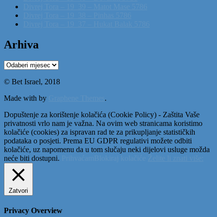
Divrej Tora – 19_39 – Matot Mase 5786
Divrej Tora – 19_38 – Pinhas 5786
Divrej Tora – 19_37 – Hukat Balak 5786
Arhiva
Arhiva
© Bet Israel, 2018
Made with
by
Graphene Themes
.
Dopuštenje za korištenje kolačića (Cookie Policy) - Zaštita Vaše
privatnosti vrlo nam je važna. Na ovim web stranicama koristimo
kolačiće (cookies) za ispravan rad te za prikupljanje statističkih
podataka o posjeti. Prema EU GDPR regulativi možete odbiti
kolačiće, uz napomenu da u tom slučaju neki dijelovi usluge možda
neće biti dostupni.
Prihvaćam
Blokiraj kolačiće
Želite li znati više:
Zatvori
Privacy Overview