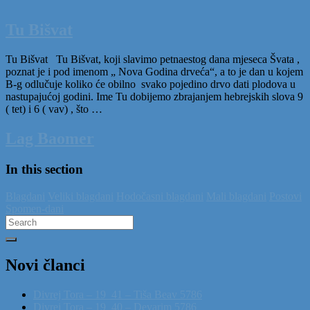
Tu Bišvat
Tu Bišvat Tu Bišvat, koji slavimo petnaestog dana mjeseca Švata ,
poznat je i pod imenom „ Nova Godina drveća“, a to je dan u kojem
B-g odlučuje koliko će obilno svako pojedino drvo dati plodova u
nastupajućoj godini. Ime Tu dobijemo zbrajanjem hebrejskih slova 9
( tet) i 6 ( vav) , što …
Lag Baomer
In this section
Blagdani
Veliki blagdani
Hodočasni blagdani
Mali blagdani
Postovi
Spomen-dani
Search
for:
Novi članci
Divrej Tora – 19_41 – Tiša Beav 5786
Divrej Tora – 19_40 – Devarim 5786