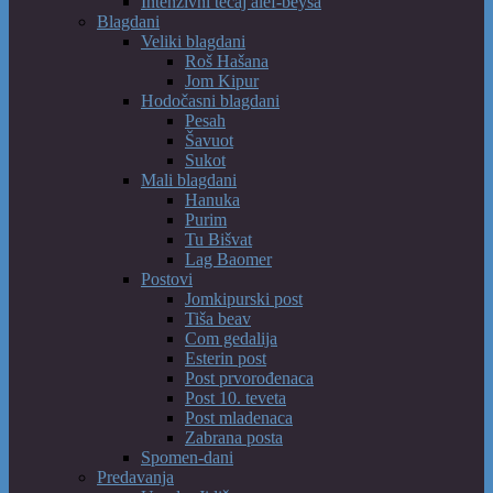
Intenzivni tečaj alef-beysa
Blagdani
Veliki blagdani
Roš Hašana
Jom Kipur
Hodočasni blagdani
Pesah
Šavuot
Sukot
Mali blagdani
Hanuka
Purim
Tu Bišvat
Lag Baomer
Postovi
Jomkipurski post
Tiša beav
Com gedalija
Esterin post
Post prvorođenaca
Post 10. teveta
Post mladenaca
Zabrana posta
Spomen-dani
Predavanja