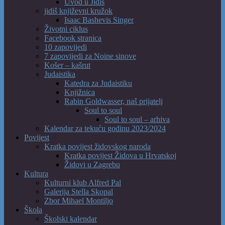
Uvod u Jidiš
jidiš književni kružok
Isaac Bashevis Singer
Životni ciklus
Facebook stranica
10 zapovijedi
7 zapovijedi za Noine sinove
Košer – kašrut
Judaistika
Katedra za Judaistiku
Knjižnica
Rabin Goldwasser, naš prijatelj
Soul to soul
Soul to soul – arhiva
Kalendar za tekuću godinu 2023/2024
Povijest
Kratka povijest židovskog naroda
Kratka povijest Židova u Hrvatskoj
Židovi u Zagrebu
Kultura
Kulturni klub Alfred Pal
Galerija Stella Skopal
Zbor Mihael Montiljo
Škola
Školski kalendar