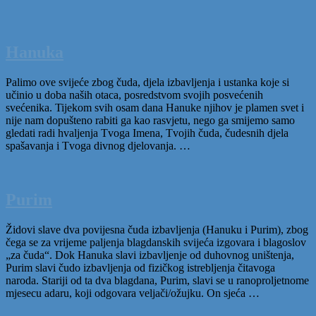
Hanuka
Palimo ove svijeće zbog čuda, djela izbavljenja i ustanka koje si
učinio u doba naših otaca, posredstvom svojih posvećenih
svećenika. Tijekom svih osam dana Hanuke njihov je plamen svet i
nije nam dopušteno rabiti ga kao rasvjetu, nego ga smijemo samo
gledati radi hvaljenja Tvoga Imena, Tvojih čuda, čudesnih djela
spašavanja i Tvoga divnog djelovanja. …
Purim
Židovi slave dva povijesna čuda izbavljenja (Hanuku i Purim), zbog
čega se za vrijeme paljenja blagdanskih svijeća izgovara i blagoslov
„za čuda“. Dok Hanuka slavi izbavljenje od duhovnog uništenja,
Purim slavi čudo izbavljenja od fizičkog istrebljenja čitavoga
naroda. Stariji od ta dva blagdana, Purim, slavi se u ranoproljetnome
mjesecu adaru, koji odgovara veljači/ožujku. On sjeća …