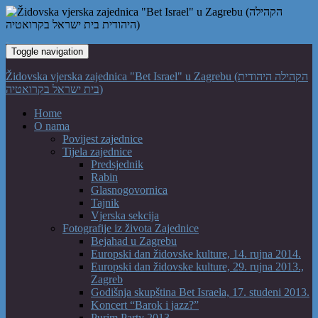
Toggle navigation
Židovska vjerska zajednica "Bet Israel" u Zagrebu (הקהילה היהודית
בית ישראל בקרואטיה)
Home
O nama
Povijest zajednice
Tijela zajednice
Predsjednik
Rabin
Glasnogovornica
Tajnik
Vjerska sekcija
Fotografije iz života Zajednice
Bejahad u Zagrebu
Europski dan židovske kulture, 14. rujna 2014.
Europski dan židovske kulture, 29. rujna 2013.,
Zagreb
Godišnja skupština Bet Israela, 17. studeni 2013.
Koncert “Barok i jazz?”
Purim Party 2013.