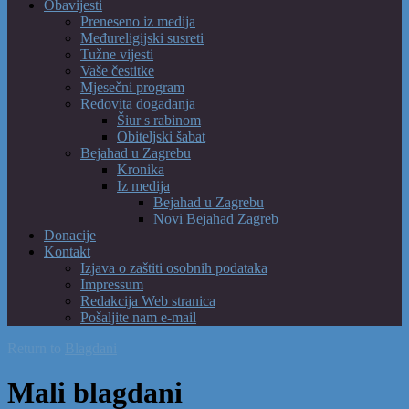
Obavijesti
Preneseno iz medija
Međureligijski susreti
Tužne vijesti
Vaše čestitke
Mjesečni program
Redovita događanja
Šiur s rabinom
Obiteljski šabat
Bejahad u Zagrebu
Kronika
Iz medija
Bejahad u Zagrebu
Novi Bejahad Zagreb
Donacije
Kontakt
Izjava o zaštiti osobnih podataka
Impressum
Redakcija Web stranica
Pošaljite nam e-mail
Return to
Blagdani
Mali blagdani