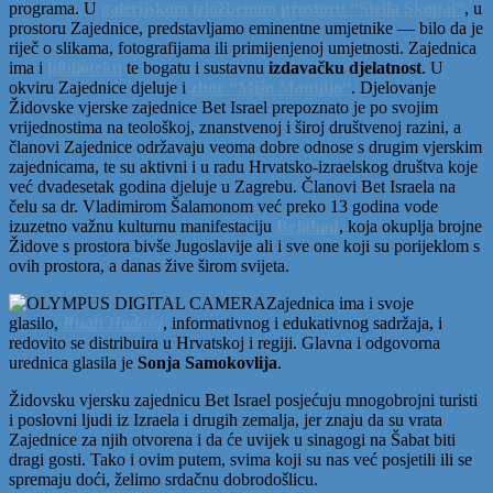
programa. U
galerijskom izložbenom prostoru “Stella Skopal“
, u
prostoru Zajednice, predstavljamo eminentne umjetnike — bilo da je
riječ o slikama, fotografijama ili primijenjenoj umjetnosti. Zajednica
ima i
biblioteku
te bogatu i sustavnu
izdavačku djelatnost
. U
okviru Zajednice djeluje i
zbor “Mišo Montiljo“
. Djelovanje
Židovske vjerske zajednice Bet Israel prepoznato je po svojim
vrijednostima na teološkoj, znanstvenoj i široj društvenoj razini, a
članovi Zajednice održavaju veoma dobre odnose s drugim vjerskim
zajednicama, te su aktivni i u radu Hrvatsko-izraelskog društva koje
već dvadesetak godina djeluje u Zagrebu. Članovi Bet Israela na
čelu sa dr. Vladimirom Šalamonom već preko 13 godina vode
izuzetno važnu kulturnu manifestaciju
Bejahad
, koja okuplja brojne
Židove s prostora bivše Jugoslavije ali i sve one koji su porijeklom s
ovih prostora, a danas žive širom svijeta.
Zajednica ima i svoje
glasilo,
Ruah Hadaša
, informativnog i edukativnog sadržaja, i
redovito se distribuira u Hrvatskoj i regiji. Glavna i odgovorna
urednica glasila je
Sonja Samokovlija
.
Židovsku vjersku zajednicu Bet Israel posjećuju mnogobrojni turisti
i poslovni ljudi iz Izraela i drugih zemalja, jer znaju da su vrata
Zajednice za njih otvorena i da će uvijek u sinagogi na Šabat biti
dragi gosti. Tako i ovim putem, svima koji su nas već posjetili ili se
spremaju doći, želimo srdačnu dobrodošlicu.