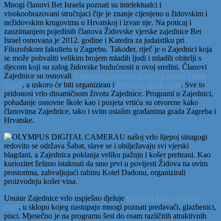
Mnogi članovi Bet Israela poznati su intelektualci i
visokoobrazovani stručnjaci čije je znanje cijenjeno u židovskim i
nežidovskim krugovima u Hrvatskoj i izvan nje. Na poticaj i
zauzimanjem pojedinih članova Židovske vjerske zajednice Bet
Israel osnovana je 2012. godine i Katedra za judaistiku pri
Filozofskom fakultetu u Zagrebu. Također, riječ je o Zajednici koja
se može pohvaliti velikim brojem mladih ljudi i mladih obitelji s
djecom koji su zalog židovske budućnosti u ovoj sredini. Članovi
Zajednice su osnovali
Židovsku osnovnu školu “Lauder-Hugo
Kon“
, a uskoro će biti organiziran i
židovski dječji vrtić
. Sve to
pridonosi vrlo dinamičnom životu Zajednice. Programi u Zajednici,
pohađanje osnovne škole kao i posjeta vrtiću su otvorene kako
članovima Zajednice, tako i svim ostalim građanima grada Zagreba i
Hrvatske.
U našoj vrlo lijepoj sinagogi
redovito se održava Šabat, slave se i obilježavaju svi vjerski
blagdani, a Zajednica poklanja veliku pažnju i košer prehrani. Kao
kuriozitet želimo istaknuti da smo prvi u povijesti Židova na ovim
prostorima, zahvaljujući rabinu Kotel Dadonu, organizirali
proizvodnju košer vina.
Unutar Zajednice vrlo uspješno djeluje
kulturni klub “Alfred
Pal“
, u sklopu kojeg nastupaju mnogi poznati predavači, glazbenici,
pisci. Mjesečno je na programu šest do osam različitih atraktivnih