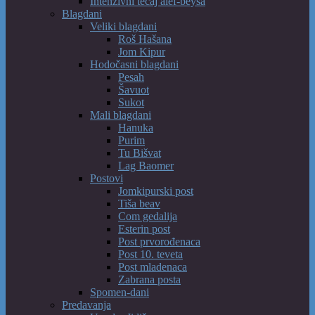
Intenzivni tečaj alef-beysa
Blagdani
Veliki blagdani
Roš Hašana
Jom Kipur
Hodočasni blagdani
Pesah
Šavuot
Sukot
Mali blagdani
Hanuka
Purim
Tu Bišvat
Lag Baomer
Postovi
Jomkipurski post
Tiša beav
Com gedalija
Esterin post
Post prvorođenaca
Post 10. teveta
Post mladenaca
Zabrana posta
Spomen-dani
Predavanja