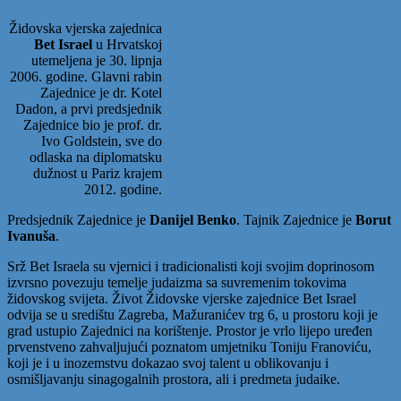
Židovska vjerska zajednica
Bet Israel
u Hrvatskoj
utemeljena je 30. lipnja
2006. godine. Glavni rabin
Zajednice je dr. Kotel
Dadon, a prvi predsjednik
Zajednice bio je prof. dr.
Ivo Goldstein, sve do
odlaska na diplomatsku
dužnost u Pariz krajem
2012. godine.
Predsjednik Zajednice je
Danijel Benko
. Tajnik Zajednice je
Borut
Ivanuša
.
Srž Bet Israela su vjernici i tradicionalisti koji svojim doprinosom
izvrsno povezuju temelje judaizma sa suvremenim tokovima
židovskog svijeta. Život Židovske vjerske zajednice Bet Israel
odvija se u središtu Zagreba, Mažuranićev trg 6, u prostoru koji je
grad ustupio Zajednici na korištenje. Prostor je vrlo lijepo uređen
prvenstveno zahvaljujući poznatom umjetniku Toniju Franoviću,
koji je i u inozemstvu dokazao svoj talent u oblikovanju i
osmišljavanju sinagogalnih prostora, ali i predmeta judaike.