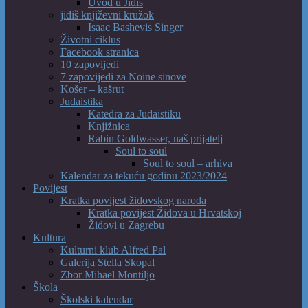
Uvod u Jidiš
jidiš književni kružok
Isaac Bashevis Singer
Životni ciklus
Facebook stranica
10 zapovijedi
7 zapovijedi za Noine sinove
Košer – kašrut
Judaistika
Katedra za Judaistiku
Knjižnica
Rabin Goldwasser, naš prijatelj
Soul to soul
Soul to soul – arhiva
Kalendar za tekuću godinu 2023/2024
Povijest
Kratka povijest židovskog naroda
Kratka povijest Židova u Hrvatskoj
Židovi u Zagrebu
Kultura
Kulturni klub Alfred Pal
Galerija Stella Skopal
Zbor Mihael Montiljo
Škola
Školski kalendar