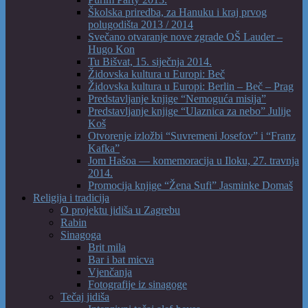
Školska priredba, za Hanuku i kraj prvog
polugodišta 2013 / 2014
Svečano otvaranje nove zgrade OŠ Lauder –
Hugo Kon
Tu Bišvat, 15. siječnja 2014.
Židovska kultura u Europi: Beč
Židovska kultura u Europi: Berlin – Beč – Prag
Predstavljanje knjige “Nemoguća misija”
Predstavljanje knjige “Ulaznica za nebo” Julije
Koš
Otvorenje izložbi “Suvremeni Josefov” i “Franz
Kafka”
Jom Hašoa — komemoracija u Iloku, 27. travnja
2014.
Promocija knjige “Žena Sufi” Jasminke Domaš
Religija i tradicija
O projektu jidiša u Zagrebu
Rabin
Sinagoga
Brit mila
Bar i bat micva
Vjenčanja
Fotografije iz sinagoge
Tečaj jidiša