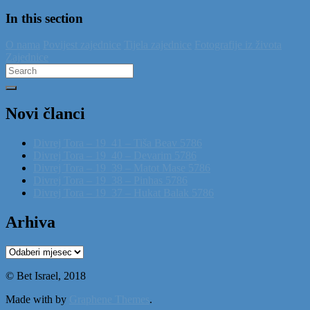
In this section
O nama
Povijest zajednice
Tijela zajednice
Fotografije iz života
Zajednice
Search
for:
Novi članci
Divrej Tora – 19_41 – Tiša Beav 5786
Divrej Tora – 19_40 – Devarim 5786
Divrej Tora – 19_39 – Matot Mase 5786
Divrej Tora – 19_38 – Pinhas 5786
Divrej Tora – 19_37 – Hukat Balak 5786
Arhiva
Arhiva
© Bet Israel, 2018
Made with
by
Graphene Themes
.