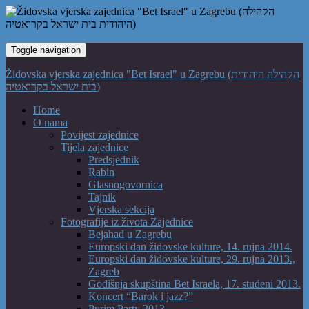
Toggle navigation
Židovska vjerska zajednica "Bet Israel" u Zagrebu (הקהילה היהודית
בית ישראל בקרואטיה)
Home
O nama
Povijest zajednice
Tijela zajednice
Predsjednik
Rabin
Glasnogovornica
Tajnik
Vjerska sekcija
Fotografije iz života Zajednice
Bejahad u Zagrebu
Europski dan židovske kulture, 14. rujna 2014.
Europski dan židovske kulture, 29. rujna 2013.,
Zagreb
Godišnja skupština Bet Israela, 17. studeni 2013.
Koncert “Barok i jazz?”
Purim Party 2013.