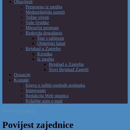
Obavijesti
Preneseno iz medija
Međureligijski susreti
Tužne vijesti
Vaše čestitke
Mjesečni program
Redovita događanja
Šiur s rabinom
Obiteljski šabat
Bejahad u Zagrebu
Kronika
Iz medija
Bejahad u Zagrebu
Novi Bejahad Zagreb
Donacije
Kontakt
Izjava o zaštiti osobnih podataka
Impressum
Redakcija Web stranica
Pošaljite nam e-mail
Return to
O nama
Povijest zajednice