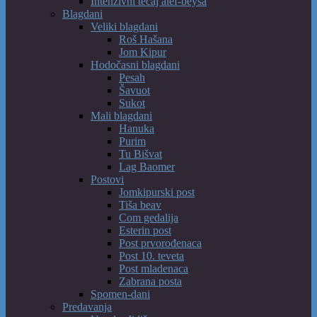
Intenzivni tečaj alef-beysa
Blagdani
Veliki blagdani
Roš Hašana
Jom Kipur
Hodočasni blagdani
Pesah
Šavuot
Sukot
Mali blagdani
Hanuka
Purim
Tu Bišvat
Lag Baomer
Postovi
Jomkipurski post
Tiša beav
Com gedalija
Esterin post
Post prvorođenaca
Post 10. teveta
Post mladenaca
Zabrana posta
Spomen-dani
Predavanja