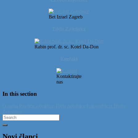
Bet Izrael Zagreb
Tijela Zajednice
Rabin prof. dr. sc. Kotel Da-Don
Kontakt
Kontaktirajte
nas
In this section
O nama
Povijest zajednice
Tijela zajednice
Fotografije iz života
Zajednice
Search
for:
Novi članci