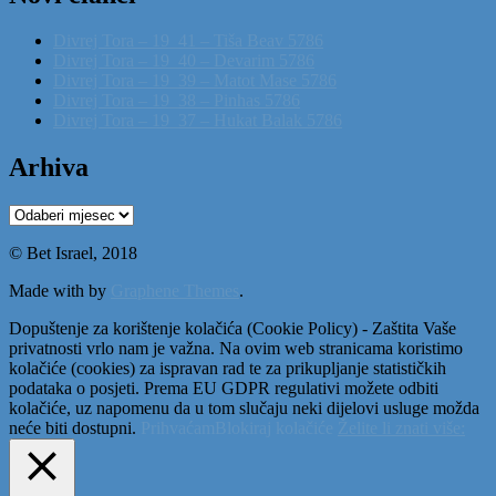
Divrej Tora – 19_41 – Tiša Beav 5786
Divrej Tora – 19_40 – Devarim 5786
Divrej Tora – 19_39 – Matot Mase 5786
Divrej Tora – 19_38 – Pinhas 5786
Divrej Tora – 19_37 – Hukat Balak 5786
Arhiva
Arhiva
© Bet Israel, 2018
Made with
by
Graphene Themes
.
Dopuštenje za korištenje kolačića (Cookie Policy) - Zaštita Vaše
privatnosti vrlo nam je važna. Na ovim web stranicama koristimo
kolačiće (cookies) za ispravan rad te za prikupljanje statističkih
podataka o posjeti. Prema EU GDPR regulativi možete odbiti
kolačiće, uz napomenu da u tom slučaju neki dijelovi usluge možda
neće biti dostupni.
Prihvaćam
Blokiraj kolačiće
Želite li znati više: