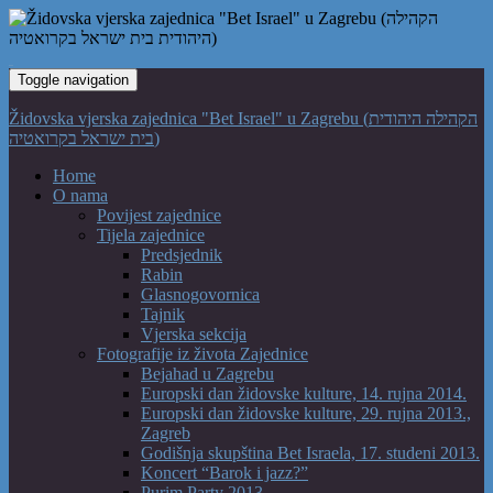
Toggle navigation
Židovska vjerska zajednica "Bet Israel" u Zagrebu (הקהילה היהודית
בית ישראל בקרואטיה)
Home
O nama
Povijest zajednice
Tijela zajednice
Predsjednik
Rabin
Glasnogovornica
Tajnik
Vjerska sekcija
Fotografije iz života Zajednice
Bejahad u Zagrebu
Europski dan židovske kulture, 14. rujna 2014.
Europski dan židovske kulture, 29. rujna 2013.,
Zagreb
Godišnja skupština Bet Israela, 17. studeni 2013.
Koncert “Barok i jazz?”
Purim Party 2013.