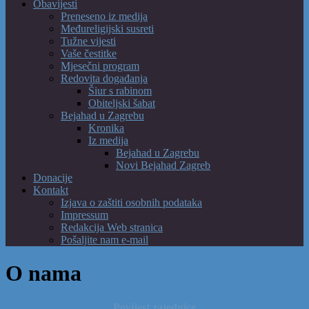
Obavijesti
Preneseno iz medija
Međureligijski susreti
Tužne vijesti
Vaše čestitke
Mjesečni program
Redovita događanja
Šiur s rabinom
Obiteljski šabat
Bejahad u Zagrebu
Kronika
Iz medija
Bejahad u Zagrebu
Novi Bejahad Zagreb
Donacije
Kontakt
Izjava o zaštiti osobnih podataka
Impressum
Redakcija Web stranica
Pošaljite nam e-mail
O nama
Povijest zajednice