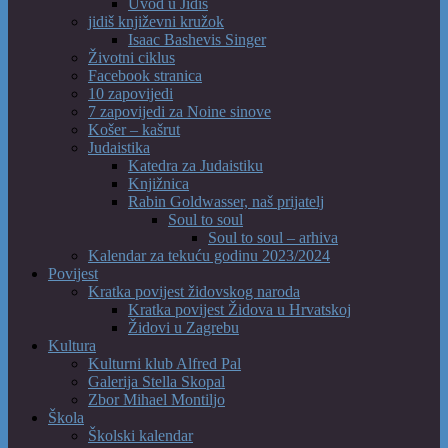
Uvod u Jidiš
jidiš književni kružok
Isaac Bashevis Singer
Životni ciklus
Facebook stranica
10 zapovijedi
7 zapovijedi za Noine sinove
Košer – kašrut
Judaistika
Katedra za Judaistiku
Knjižnica
Rabin Goldwasser, naš prijatelj
Soul to soul
Soul to soul – arhiva
Kalendar za tekuću godinu 2023/2024
Povijest
Kratka povijest židovskog naroda
Kratka povijest Židova u Hrvatskoj
Židovi u Zagrebu
Kultura
Kulturni klub Alfred Pal
Galerija Stella Skopal
Zbor Mihael Montiljo
Škola
Školski kalendar