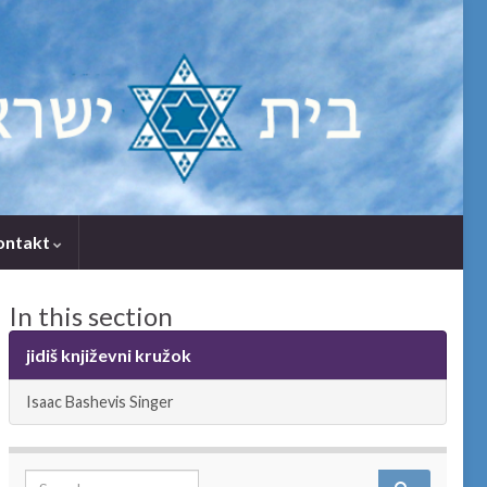
ontakt
In this section
jidiš književni kružok
Isaac Bashevis Singer
Search for: