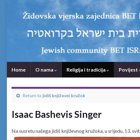
Home
O nama
Religija i tradicija
Povijest
Return to
jidiš književni kružok
Isaac Bashevis Singer
Na susretu našega jidiš književnog kružoka, u srijedu, 13. svi