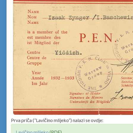
Prva priča (”Lavičino mlijeko”) nalazi se ovdje:
Lavičino mlijeko
(PDF)