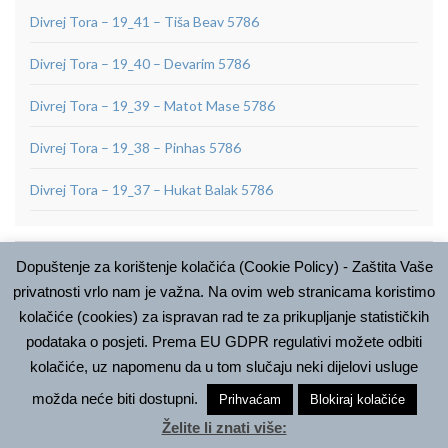
Divrej Tora – 19_41 – Tiša Beav 5786
Divrej Tora – 19_40 – Devarim 5786
Divrej Tora – 19_39 – Matot Mase 5786
Divrej Tora – 19_38 – Pinhas 5786
Divrej Tora – 19_37 – Hukat Balak 5786
Dopuštenje za korištenje kolačića (Cookie Policy) - Zaštita Vaše
ARHIVA
privatnosti vrlo nam je važna. Na ovim web stranicama koristimo
Arhiva
kolačiće (cookies) za ispravan rad te za prikupljanje statističkih
podataka o posjeti. Prema EU GDPR regulativi možete odbiti
kolačiće, uz napomenu da u tom slučaju neki dijelovi usluge
možda neće biti dostupni.
Prihvaćam
Blokiraj kolačiće
© Bet Israel, 2018
Želite li znati više:
Made with
by
Graphene Themes
.