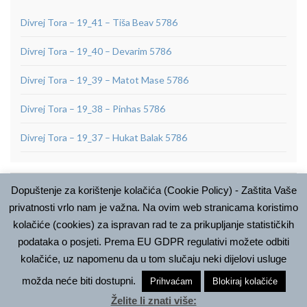
Divrej Tora – 19_41 – Tiša Beav 5786
Divrej Tora – 19_40 – Devarim 5786
Divrej Tora – 19_39 – Matot Mase 5786
Divrej Tora – 19_38 – Pinhas 5786
Divrej Tora – 19_37 – Hukat Balak 5786
Dopuštenje za korištenje kolačića (Cookie Policy) - Zaštita Vaše
ARHIVA
privatnosti vrlo nam je važna. Na ovim web stranicama koristimo
Arhiva
kolačiće (cookies) za ispravan rad te za prikupljanje statističkih
podataka o posjeti. Prema EU GDPR regulativi možete odbiti
kolačiće, uz napomenu da u tom slučaju neki dijelovi usluge
možda neće biti dostupni.
Prihvaćam
Blokiraj kolačiće
© Bet Israel, 2018
Želite li znati više:
Made with
by
Graphene Themes
.