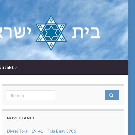
ontakt
Search for:
NOVI ČLANCI
Divrej Tora – 19_41 – Tiša Beav 5786