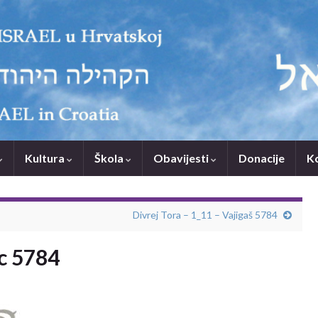
Kultura
Škola
Obavijesti
Donacije
K
Divrej Tora – 1_11 – Vajigaš 5784
ec 5784