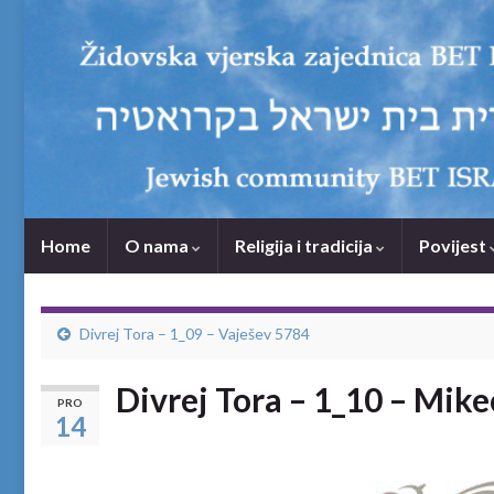
Home
O nama
Religija i tradicija
Povijest
Divrej Tora – 1_09 – Vaješev 5784
Divrej Tora – 1_10 – Mik
PRO
14