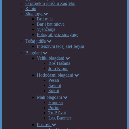
O projektu jidiša u Zagrebu
Rabin
Sinagoga
Brit mila
Bar i bat micva
Vjenčanja
Fotografije iz sinagoge
Tečaj jidiša
Intenzivni tečaj alef-beysa
Blagdani
Veliki blagdani
Roš Hašana
Jom Kipur
Hodočasni blagdani
Pesah
Šavuot
Sukot
Mali blagdani
Hanuka
Purim
Tu Bišvat
Lag Baomer
Postovi