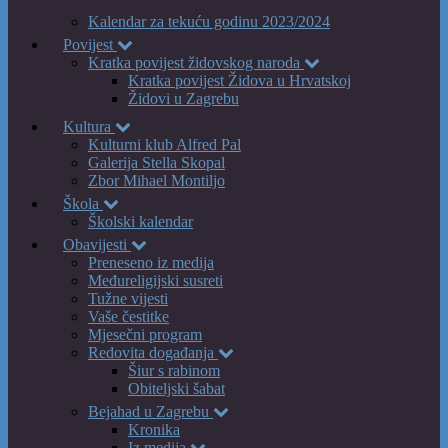
Kalendar za tekuću godinu 2023/2024
Povijest
Kratka povijest židovskog naroda
Kratka povijest Židova u Hrvatskoj
Židovi u Zagrebu
Kultura
Kulturni klub Alfred Pal
Galerija Stella Skopal
Zbor Mihael Montiljo
Škola
Školski kalendar
Obavijesti
Preneseno iz medija
Međureligijski susreti
Tužne vijesti
Vaše čestitke
Mjesečni program
Redovita događanja
Šiur s rabinom
Obiteljski šabat
Bejahad u Zagrebu
Kronika
Iz medija