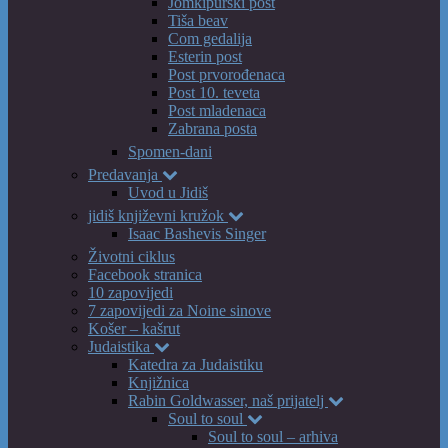
Jomkipurski post
Tiša beav
Com gedalija
Esterin post
Post prvorođenaca
Post 10. teveta
Post mladenaca
Zabrana posta
Spomen-dani
Predavanja
Uvod u Jidiš
jidiš književni kružok
Isaac Bashevis Singer
Životni ciklus
Facebook stranica
10 zapovijedi
7 zapovijedi za Noine sinove
Košer – kašrut
Judaistika
Katedra za Judaistiku
Knjižnica
Rabin Goldwasser, naš prijatelj
Soul to soul
Soul to soul – arhiva