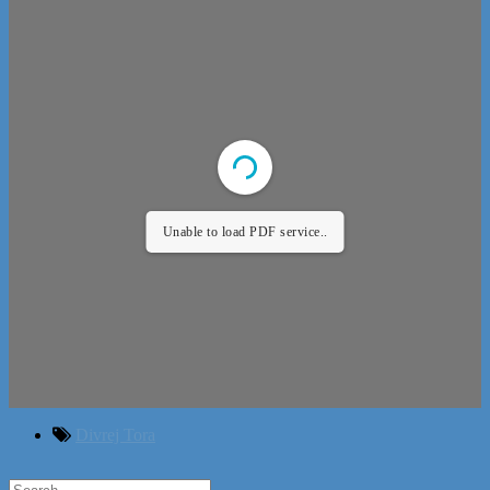
Unable to load PDF service..
Divrej Tora
Search