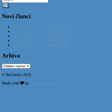
for:
Novi članci
Divrej Tora – 19_41 – Tiša Beav 5786
Divrej Tora – 19_40 – Devarim 5786
Divrej Tora – 19_39 – Matot Mase 5786
Divrej Tora – 19_38 – Pinhas 5786
Divrej Tora – 19_37 – Hukat Balak 5786
Arhiva
Arhiva
© Bet Israel, 2018
Made with
by
Graphene Themes
.