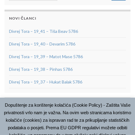
NOVI ČLANCI
Divrej Tora – 19_41 – Tiša Beav 5786
Divrej Tora – 19_40 – Devarim 5786
Divrej Tora – 19_39 – Matot Mase 5786
Divrej Tora – 19_38 – Pinhas 5786
Divrej Tora – 19_37 – Hukat Balak 5786
Dopuštenje za korištenje kolačića (Cookie Policy) - Zaštita Vaše
ARHIVA
privatnosti vrlo nam je važna. Na ovim web stranicama koristimo
Arhiva
kolačiće (cookies) za ispravan rad te za prikupljanje statističkih
podataka o posjeti. Prema EU GDPR regulativi možete odbiti