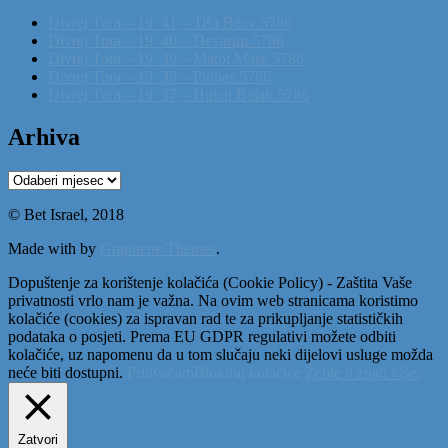
Divrej Tora – 19_41 – Tiša Beav 5786
Divrej Tora – 19_40 – Devarim 5786
Divrej Tora – 19_39 – Matot Mase 5786
Divrej Tora – 19_38 – Pinhas 5786
Divrej Tora – 19_37 – Hukat Balak 5786
Arhiva
Arhiva
© Bet Israel, 2018
Made with
by
Graphene Themes
.
Dopuštenje za korištenje kolačića (Cookie Policy) - Zaštita Vaše
privatnosti vrlo nam je važna. Na ovim web stranicama koristimo
kolačiće (cookies) za ispravan rad te za prikupljanje statističkih
podataka o posjeti. Prema EU GDPR regulativi možete odbiti
kolačiće, uz napomenu da u tom slučaju neki dijelovi usluge možda
neće biti dostupni.
Prihvaćam
Blokiraj kolačiće
Želite li znati više:
Zatvori