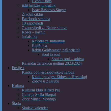
Uvod u Jidiš
jidiš književni kružok
Isaac Bashevis Singer
Životni ciklus
Facebook stranica
10 zapovijedi
7 zapovijedi za Noine sinove
Košer – kašrut
Judaistika
Katedra za Judaistiku
Knjižnica
Rabin Goldwasser, naš prijatelj
Soul to soul
Soul to soul – arhiva
Kalendar za tekuću godinu 2023/2024
Povijest
Kratka povijest židovskog naroda
Kratka povijest Židova u Hrvatskoj
Židovi u Zagrebu
Kultura
Kulturni klub Alfred Pal
Galerija Stella Skopal
Zbor Mihael Montiljo
Škola
Školski kalendar