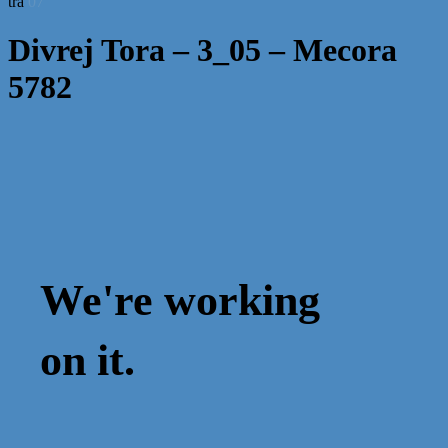
tra
07
Divrej Tora – 3_05 – Mecora
5782