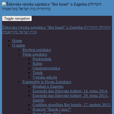
Toggle navigation
Židovska vjerska zajednica "Bet Israel" u Zagrebu (הקהילה היהודית
בית ישראל בקרואטיה)
Home
O nama
Povijest zajednice
Tijela zajednice
Predsjednik
Rabin
Glasnogovornica
Tajnik
Vjerska sekcija
Fotografije iz života Zajednice
Bejahad u Zagrebu
Europski dan židovske kulture, 14. rujna 2014.
Europski dan židovske kulture, 29. rujna 2013.,
Zagreb
Godišnja skupština Bet Israela, 17. studeni 2013.
Koncert “Barok i jazz?”
Purim Party 2013.