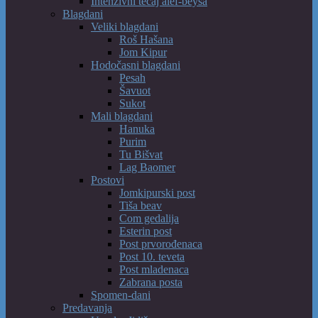
Intenzivni tečaj alef-beysa
Blagdani
Veliki blagdani
Roš Hašana
Jom Kipur
Hodočasni blagdani
Pesah
Šavuot
Sukot
Mali blagdani
Hanuka
Purim
Tu Bišvat
Lag Baomer
Postovi
Jomkipurski post
Tiša beav
Com gedalija
Esterin post
Post prvorođenaca
Post 10. teveta
Post mladenaca
Zabrana posta
Spomen-dani
Predavanja