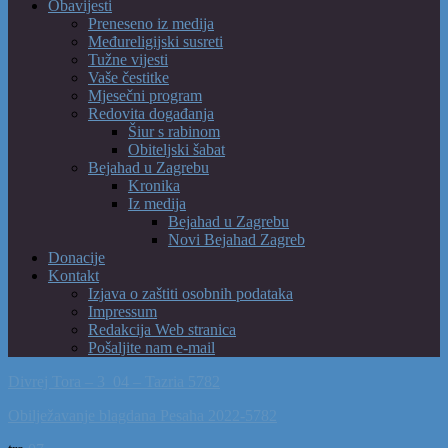
Obavijesti
Preneseno iz medija
Međureligijski susreti
Tužne vijesti
Vaše čestitke
Mjesečni program
Redovita događanja
Šiur s rabinom
Obiteljski šabat
Bejahad u Zagrebu
Kronika
Iz medija
Bejahad u Zagrebu
Novi Bejahad Zagreb
Donacije
Kontakt
Izjava o zaštiti osobnih podataka
Impressum
Redakcija Web stranica
Pošaljite nam e-mail
Divrej Tora – 3_04 – Tazria 5782
Obilježavanje blagdana Pesaha 2022-5782