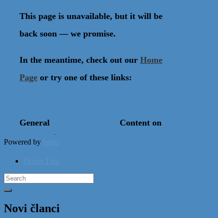
Powered by
Issuu
Divrej Tora
Search
for:
Novi članci