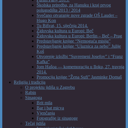
Školska priredba, za Hanuku i kraj prvog
polugodišta 2013 / 2014
Svečano otvaranje nove zgrade OŠ Lauder –
Hugo Kon
Tu Bišvat, 15. siječnja 2014.
Židovska kultura u Europi: Beč
Židovska kultura u Europi: Berlin – Beč – Prag
Predstavljanje knjige “Nemoguća misija”
Predstavljanje knjige “Ulaznica za nebo” Julije
Koš
Otvorenje izložbi “Suvremeni Josefov” i “Franz
Kafka”
Jom Hašoa — komemoracija u Iloku, 27. travnja
2014.
Promocija knjige “Žena Sufi” Jasminke Domaš
Religija i tradicija
O projektu jidiša u Zagrebu
Rabin
Sinagoga
Brit mila
Bar i bat micva
Vjenčanja
Fotografije iz sinagoge
Tečaj jidiša