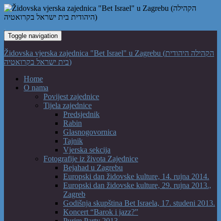
Toggle navigation
Židovska vjerska zajednica "Bet Israel" u Zagrebu (הקהילה היהודית
בית ישראל בקרואטיה)
Home
O nama
Povijest zajednice
Tijela zajednice
Predsjednik
Rabin
Glasnogovornica
Tajnik
Vjerska sekcija
Fotografije iz života Zajednice
Bejahad u Zagrebu
Europski dan židovske kulture, 14. rujna 2014.
Europski dan židovske kulture, 29. rujna 2013.,
Zagreb
Godišnja skupština Bet Israela, 17. studeni 2013.
Koncert “Barok i jazz?”
Purim Party 2013.