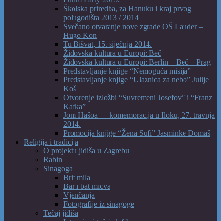
Školska priredba, za Hanuku i kraj prvog
polugodišta 2013 / 2014
Svečano otvaranje nove zgrade OŠ Lauder –
Hugo Kon
Tu Bišvat, 15. siječnja 2014.
Židovska kultura u Europi: Beč
Židovska kultura u Europi: Berlin – Beč – Prag
Predstavljanje knjige “Nemoguća misija”
Predstavljanje knjige “Ulaznica za nebo” Julije
Koš
Otvorenje izložbi “Suvremeni Josefov” i “Franz
Kafka”
Jom Hašoa — komemoracija u Iloku, 27. travnja
2014.
Promocija knjige “Žena Sufi” Jasminke Domaš
Religija i tradicija
O projektu jidiša u Zagrebu
Rabin
Sinagoga
Brit mila
Bar i bat micva
Vjenčanja
Fotografije iz sinagoge
Tečaj jidiša