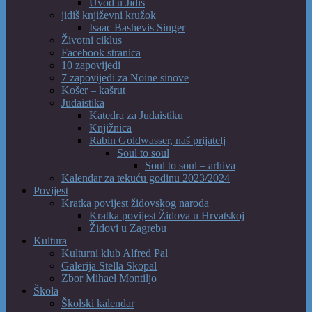
Uvod u Jidiš
jidiš književni kružok
Isaac Bashevis Singer
Životni ciklus
Facebook stranica
10 zapovijedi
7 zapovijedi za Noine sinove
Košer – kašrut
Judaistika
Katedra za Judaistiku
Knjižnica
Rabin Goldwasser, naš prijatelj
Soul to soul
Soul to soul – arhiva
Kalendar za tekuću godinu 2023/2024
Povijest
Kratka povijest židovskog naroda
Kratka povijest Židova u Hrvatskoj
Židovi u Zagrebu
Kultura
Kulturni klub Alfred Pal
Galerija Stella Skopal
Zbor Mihael Montiljo
Škola
Školski kalendar