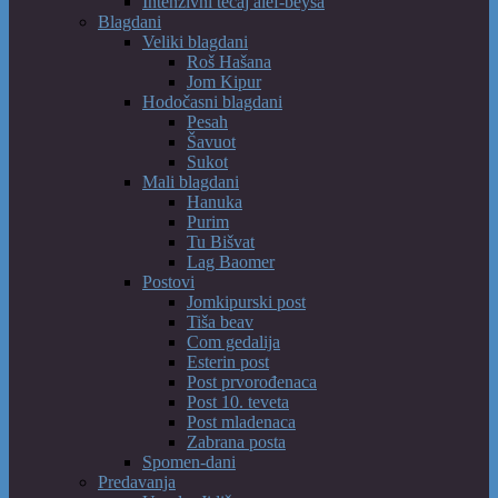
Intenzivni tečaj alef-beysa
Blagdani
Veliki blagdani
Roš Hašana
Jom Kipur
Hodočasni blagdani
Pesah
Šavuot
Sukot
Mali blagdani
Hanuka
Purim
Tu Bišvat
Lag Baomer
Postovi
Jomkipurski post
Tiša beav
Com gedalija
Esterin post
Post prvorođenaca
Post 10. teveta
Post mladenaca
Zabrana posta
Spomen-dani
Predavanja