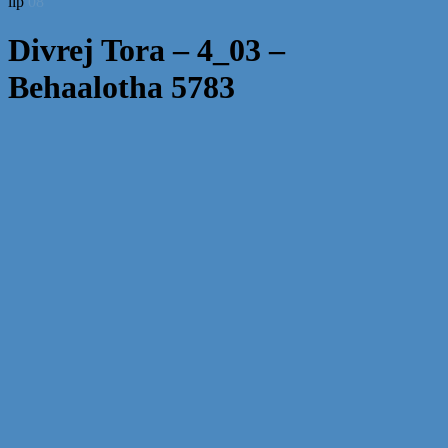
lip
08
Divrej Tora – 4_03 –
Behaalotha 5783