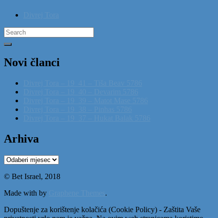
Divrej Tora
Search
for:
Novi članci
Divrej Tora – 19_41 – Tiša Beav 5786
Divrej Tora – 19_40 – Devarim 5786
Divrej Tora – 19_39 – Matot Mase 5786
Divrej Tora – 19_38 – Pinhas 5786
Divrej Tora – 19_37 – Hukat Balak 5786
Arhiva
Arhiva
© Bet Israel, 2018
Made with
by
Graphene Themes
.
Dopuštenje za korištenje kolačića (Cookie Policy) - Zaštita Vaše