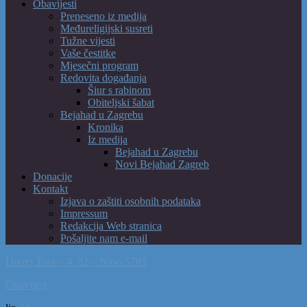
Obavijesti
Preneseno iz medija
Međureligijski susreti
Tužne vijesti
Vaše čestitke
Mjesečni program
Redovita događanja
Šiur s rabinom
Obiteljski šabat
Bejahad u Zagrebu
Kronika
Iz medija
Bejahad u Zagrebu
Novi Bejahad Zagreb
Donacije
Kontakt
Izjava o zaštiti osobnih podataka
Impressum
Redakcija Web stranica
Pošaljite nam e-mail
Divrej Tora – 4_02 – Naso 5783
Obavijest