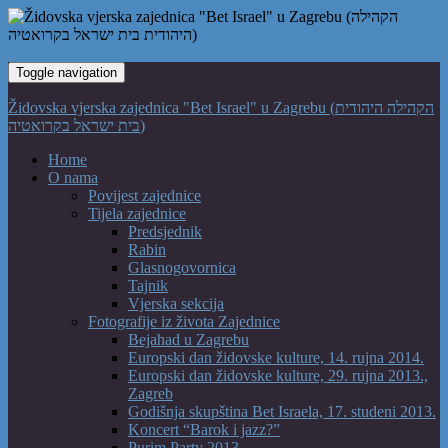
Toggle navigation
Židovska vjerska zajednica "Bet Israel" u Zagrebu (הקהילה היהודית
בית ישראל בקרואטיה)
Home
O nama
Povijest zajednice
Tijela zajednice
Predsjednik
Rabin
Glasnogovornica
Tajnik
Vjerska sekcija
Fotografije iz života Zajednice
Bejahad u Zagrebu
Europski dan židovske kulture, 14. rujna 2014.
Europski dan židovske kulture, 29. rujna 2013.,
Zagreb
Godišnja skupština Bet Israela, 17. studeni 2013.
Koncert “Barok i jazz?”
Purim Party 2013.