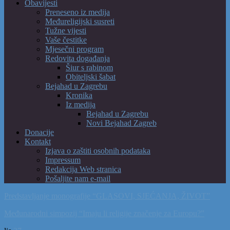
Obavijesti
Preneseno iz medija
Međureligijski susreti
Tužne vijesti
Vaše čestitke
Mjesečni program
Redovita događanja
Šiur s rabinom
Obiteljski šabat
Bejahad u Zagrebu
Kronika
Iz medija
Bejahad u Zagrebu
Novi Bejahad Zagreb
Donacije
Kontakt
Izjava o zaštiti osobnih podataka
Impressum
Redakcija Web stranica
Pošaljite nam e-mail
Predstavljanje monografije “GLASOVI, SJEĆANJA, ŽIVOT”
Međunarodni simpozij “Imaju li religije značenje za Europu?”