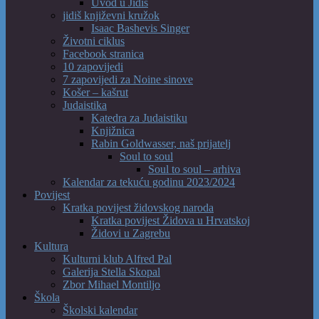
Uvod u Jidiš
jidiš književni kružok
Isaac Bashevis Singer
Životni ciklus
Facebook stranica
10 zapovijedi
7 zapovijedi za Noine sinove
Košer – kašrut
Judaistika
Katedra za Judaistiku
Knjižnica
Rabin Goldwasser, naš prijatelj
Soul to soul
Soul to soul – arhiva
Kalendar za tekuću godinu 2023/2024
Povijest
Kratka povijest židovskog naroda
Kratka povijest Židova u Hrvatskoj
Židovi u Zagrebu
Kultura
Kulturni klub Alfred Pal
Galerija Stella Skopal
Zbor Mihael Montiljo
Škola
Školski kalendar