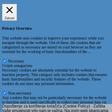
Zatvori
Privacy Overview
This website uses cookies to improve your experience while you
navigate through the website. Out of these, the cookies that are
categorized as necessary are stored on your browser as they are
essential for the working of basic functionalities of the
...
Necessary
Necessary
Uvijek omogućeno
Necessary cookies are absolutely essential for the website to
function properly. This category only includes cookies that ensures
basic functionalities and security features of the website. These
cookies do not store any personal information.
Non-necessary
Non-necessary
Any cookies that may not be particularly necessary for the website
to function and is used specifically to collect user personal data via
Dopuštenje za korištenje kolačića (Cookie Policy) - Zaštita
analytics, ads, other embedded contents are termed as non-necessary
Vaše privatnosti vrlo nam je važna. Na ovim web stranicama
cookies. It is mandatory to procure user consent prior to running