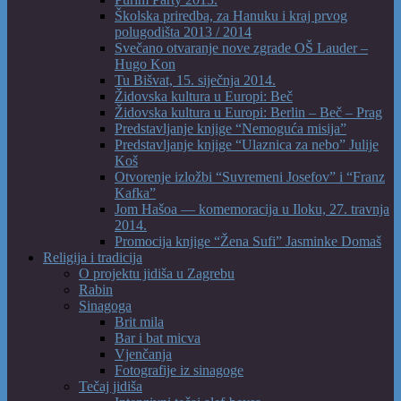
Školska priredba, za Hanuku i kraj prvog
polugodišta 2013 / 2014
Svečano otvaranje nove zgrade OŠ Lauder –
Hugo Kon
Tu Bišvat, 15. siječnja 2014.
Židovska kultura u Europi: Beč
Židovska kultura u Europi: Berlin – Beč – Prag
Predstavljanje knjige “Nemoguća misija”
Predstavljanje knjige “Ulaznica za nebo” Julije
Koš
Otvorenje izložbi “Suvremeni Josefov” i “Franz
Kafka”
Jom Hašoa — komemoracija u Iloku, 27. travnja
2014.
Promocija knjige “Žena Sufi” Jasminke Domaš
Religija i tradicija
O projektu jidiša u Zagrebu
Rabin
Sinagoga
Brit mila
Bar i bat micva
Vjenčanja
Fotografije iz sinagoge
Tečaj jidiša