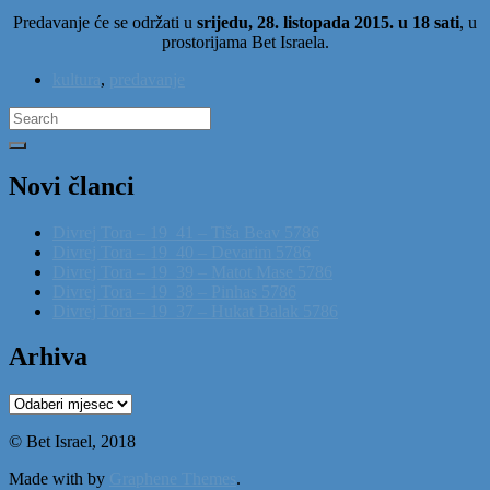
Predavanje će se održati u
srijedu, 28. listopada 2015. u 18 sati
, u
prostorijama Bet Israela.
kultura
,
predavanje
Search
for:
Novi članci
Divrej Tora – 19_41 – Tiša Beav 5786
Divrej Tora – 19_40 – Devarim 5786
Divrej Tora – 19_39 – Matot Mase 5786
Divrej Tora – 19_38 – Pinhas 5786
Divrej Tora – 19_37 – Hukat Balak 5786
Arhiva
Arhiva
© Bet Israel, 2018
Made with
by
Graphene Themes
.