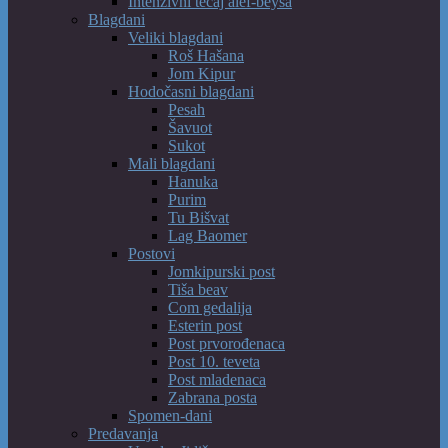
Intenzivni tečaj alef-beysa
Blagdani
Veliki blagdani
Roš Hašana
Jom Kipur
Hodočasni blagdani
Pesah
Šavuot
Sukot
Mali blagdani
Hanuka
Purim
Tu Bišvat
Lag Baomer
Postovi
Jomkipurski post
Tiša beav
Com gedalija
Esterin post
Post prvorođenaca
Post 10. teveta
Post mladenaca
Zabrana posta
Spomen-dani
Predavanja