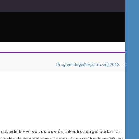
Program događanja, travanj 2013.
predsjednik RH
Ivo Josipović
istaknuli su da gospodarska
ja je dovela do holokausta te poručili da se širenje mržnje ne