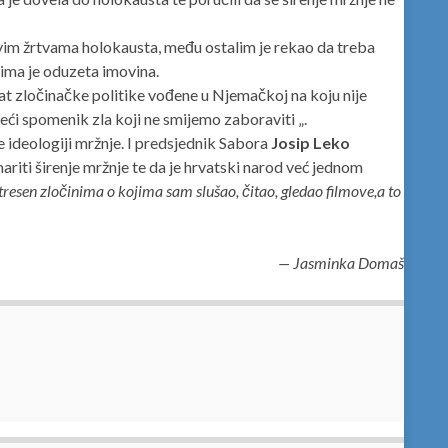
svim žrtvama holokausta, među ostalim je rekao da treba
ojima je oduzeta imovina.
ltat zločinačke politike vođene u Njemačkoj na koju nije
eći spomenik zla koji ne smijemo zaboraviti „.
se ideologiji mržnje. I predsjednik Sabora
Josip Leko
mariti širenje mržnje te da je hrvatski narod već jednom
esen zločinima o kojima sam slušao, čitao, gledao filmove,a to
— Jasminka Domaš