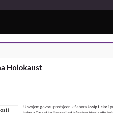
na Holokaust
U svojem govoru predsjednik Sabora
Josip Leko
i 
nosti
kriza u Europi i svijetu prijeti jačanjem ideologije ko