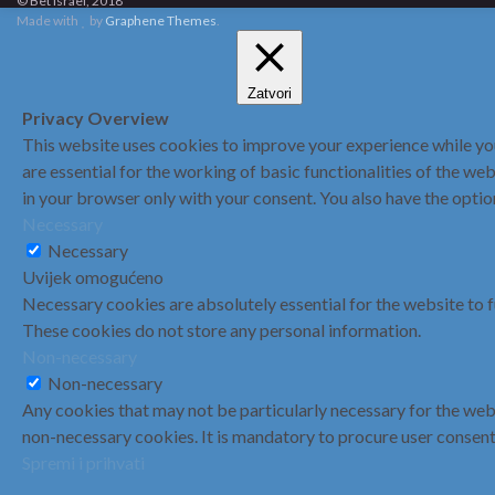
© Bet Israel, 2018
Made with
by
Graphene Themes
.
Zatvori
Privacy Overview
This website uses cookies to improve your experience while you
are essential for the working of basic functionalities of the w
in your browser only with your consent. You also have the opti
Necessary
Necessary
Uvijek omogućeno
Necessary cookies are absolutely essential for the website to f
These cookies do not store any personal information.
Non-necessary
Non-necessary
Any cookies that may not be particularly necessary for the webs
non-necessary cookies. It is mandatory to procure user consent
Spremi i prihvati