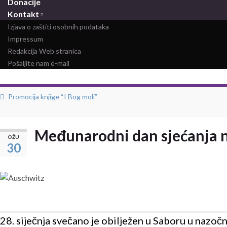
Donacije
Kontakt
Izjava o zaštiti osobnih podataka
Impressum
Redakcija Web stranica
Pošaljite nam e-mail
Promocija knjige “I Bog moli”
Međunarodni dan sjećanja 
OŽU
30
28. siječnja svečano je obilježen u Saboru u nazoč