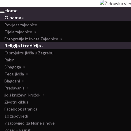
Home
Toggle
O nama
navigation
Povijest zajednice
Tijela zajednice
Fotografije iz života Zajednice
Religija i tradicija
O projektu jidiša u Zagrebu
Rabin
Sinagoga
Tečaj jidiša
Blagdani
Predavanja
jidiš književni kružok
Životni ciklus
Facebook stranica
10 zapovijedi
7 zapovijedi za Noine sinove
Košer – kašrut