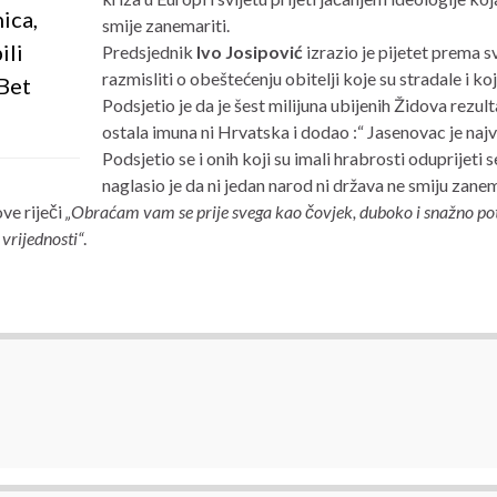
ica,
smije zanemariti.
ili
Predsjednik
Ivo Josipović
izrazio je pijetet prema 
razmisliti o obeštećenju obitelji koje su stradale i k
 Bet
Podsjetio je da je šest milijuna ubijenih Židova rezu
ostala imuna ni Hrvatska i dodao :“ Jasenovac je najv
Podsjetio se i onih koji su imali hrabrosti oduprijeti 
naglasio je da ni jedan narod ni država ne smiju zane
ove riječi
„Obraćam vam se prije svega kao čovjek, duboko i snažno potr
 vrijednosti“
.