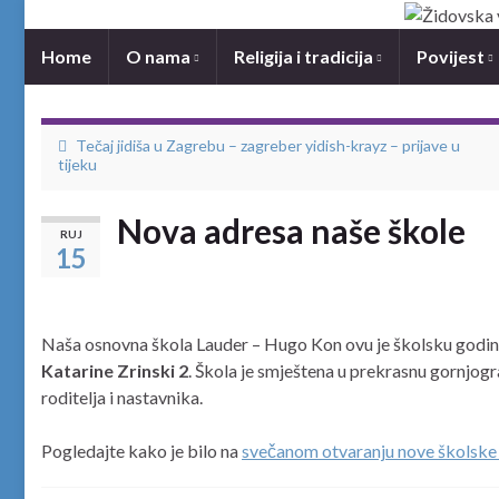
Home
O nama
Religija i tradicija
Povijest
Tečaj jidiša u Zagrebu – zagreber yidish-krayz – prijave u
tijeku
Nova adresa naše škole
RUJ
15
Naša osnovna škola Lauder – Hugo Kon ovu je školsku godinu
Katarine Zrinski 2
. Škola je smještena u prekrasnu gornjogr
roditelja i nastavnika.
Pogledajte kako je bilo na
svečanom otvaranju nove školske