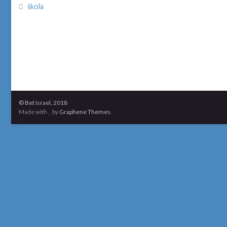
škola
© Bet Israel, 2018
Made with
by
Graphene Themes
.