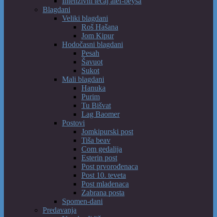
Intenzivni tečaj alef-beysa
Blagdani
Veliki blagdani
Roš Hašana
Jom Kipur
Hodočasni blagdani
Pesah
Šavuot
Sukot
Mali blagdani
Hanuka
Purim
Tu Bišvat
Lag Baomer
Postovi
Jomkipurski post
Tiša beav
Com gedalija
Esterin post
Post prvorođenaca
Post 10. teveta
Post mladenaca
Zabrana posta
Spomen-dani
Predavanja