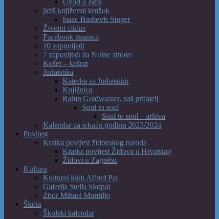
Uvod u Jidiš
jidiš književni kružok
Isaac Bashevis Singer
Životni ciklus
Facebook stranica
10 zapovijedi
7 zapovijedi za Noine sinove
Košer – kašrut
Judaistika
Katedra za Judaistiku
Knjižnica
Rabin Goldwasser, naš prijatelj
Soul to soul
Soul to soul – arhiva
Kalendar za tekuću godinu 2023/2024
Povijest
Kratka povijest židovskog naroda
Kratka povijest Židova u Hrvatskoj
Židovi u Zagrebu
Kultura
Kulturni klub Alfred Pal
Galerija Stella Skopal
Zbor Mihael Montiljo
Škola
Školski kalendar