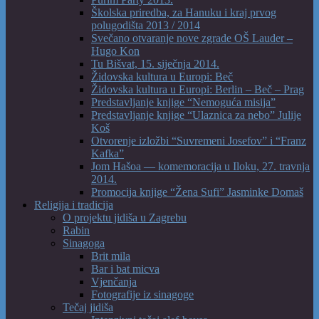
Školska priredba, za Hanuku i kraj prvog
polugodišta 2013 / 2014
Svečano otvaranje nove zgrade OŠ Lauder –
Hugo Kon
Tu Bišvat, 15. siječnja 2014.
Židovska kultura u Europi: Beč
Židovska kultura u Europi: Berlin – Beč – Prag
Predstavljanje knjige “Nemoguća misija”
Predstavljanje knjige “Ulaznica za nebo” Julije
Koš
Otvorenje izložbi “Suvremeni Josefov” i “Franz
Kafka”
Jom Hašoa — komemoracija u Iloku, 27. travnja
2014.
Promocija knjige “Žena Sufi” Jasminke Domaš
Religija i tradicija
O projektu jidiša u Zagrebu
Rabin
Sinagoga
Brit mila
Bar i bat micva
Vjenčanja
Fotografije iz sinagoge
Tečaj jidiša