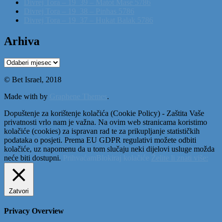
Divrej Tora – 19_39 – Matot Mase 5786
Divrej Tora – 19_38 – Pinhas 5786
Divrej Tora – 19_37 – Hukat Balak 5786
Arhiva
Arhiva
© Bet Israel, 2018
Made with
by
Graphene Themes
.
Dopuštenje za korištenje kolačića (Cookie Policy) - Zaštita Vaše
privatnosti vrlo nam je važna. Na ovim web stranicama koristimo
kolačiće (cookies) za ispravan rad te za prikupljanje statističkih
podataka o posjeti. Prema EU GDPR regulativi možete odbiti
kolačiće, uz napomenu da u tom slučaju neki dijelovi usluge možda
neće biti dostupni.
Prihvaćam
Blokiraj kolačiće
Želite li znati više:
Zatvori
Privacy Overview