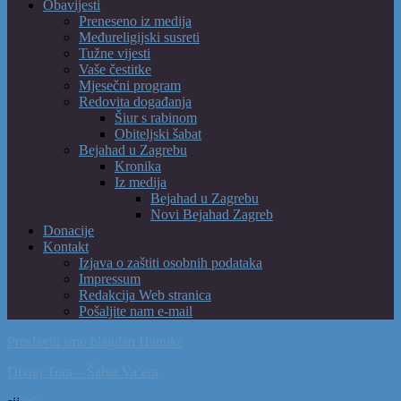
Obavijesti
Preneseno iz medija
Međureligijski susreti
Tužne vijesti
Vaše čestitke
Mjesečni program
Redovita događanja
Šiur s rabinom
Obiteljski šabat
Bejahad u Zagrebu
Kronika
Iz medija
Bejahad u Zagrebu
Novi Bejahad Zagreb
Donacije
Kontakt
Izjava o zaštiti osobnih podataka
Impressum
Redakcija Web stranica
Pošaljite nam e-mail
Proslavili smo blagdan Hanuke
Divrej Tora – Šabat Va’era