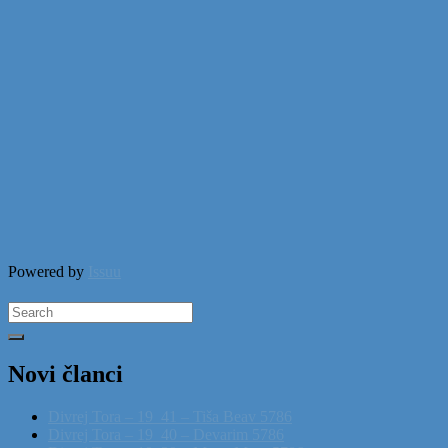
Powered by
Issuu
Search
for:
Novi članci
Divrej Tora – 19_41 – Tiša Beav 5786
Divrej Tora – 19_40 – Devarim 5786