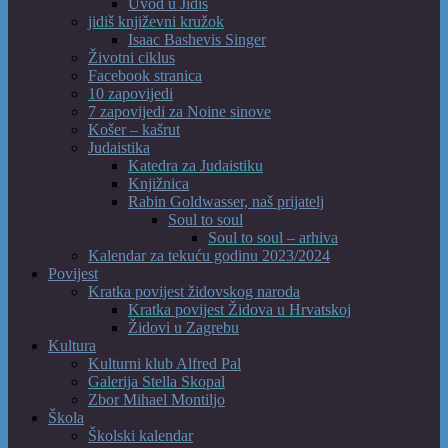
Uvod u Jidiš
jidiš književni kružok
Isaac Bashevis Singer
Životni ciklus
Facebook stranica
10 zapovijedi
7 zapovijedi za Noine sinove
Košer – kašrut
Judaistika
Katedra za Judaistiku
Knjižnica
Rabin Goldwasser, naš prijatelj
Soul to soul
Soul to soul – arhiva
Kalendar za tekuću godinu 2023/2024
Povijest
Kratka povijest židovskog naroda
Kratka povijest Židova u Hrvatskoj
Židovi u Zagrebu
Kultura
Kulturni klub Alfred Pal
Galerija Stella Skopal
Zbor Mihael Montiljo
Škola
Školski kalendar