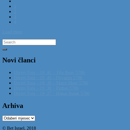
1
2
3
4
Load more
Search
for:
Novi članci
Divrej Tora – 19_41 – Tiša Beav 5786
Divrej Tora – 19_40 – Devarim 5786
Divrej Tora – 19_39 – Matot Mase 5786
Divrej Tora – 19_38 – Pinhas 5786
Divrej Tora – 19_37 – Hukat Balak 5786
Arhiva
Arhiva
© Bet Israel, 2018