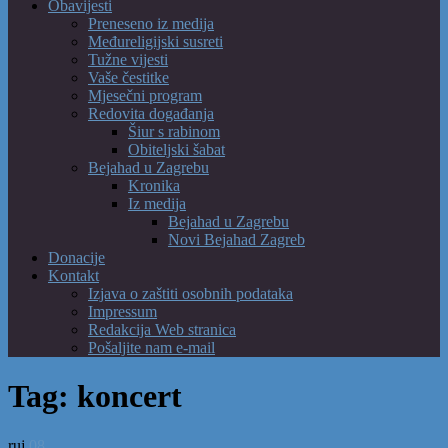
Obavijesti
Preneseno iz medija
Međureligijski susreti
Tužne vijesti
Vaše čestitke
Mjesečni program
Redovita događanja
Šiur s rabinom
Obiteljski šabat
Bejahad u Zagrebu
Kronika
Iz medija
Bejahad u Zagrebu
Novi Bejahad Zagreb
Donacije
Kontakt
Izjava o zaštiti osobnih podataka
Impressum
Redakcija Web stranica
Pošaljite nam e-mail
Tag:
koncert
ruj
08