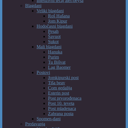
Intenzivni tečaj alef-beysa
Blagdani
Veliki blagdani
Roš Hašana
Jom Kipur
Hodočasni blagdani
Pesah
Šavuot
Sukot
Mali blagdani
Hanuka
Purim
Tu Bišvat
Lag Baomer
Postovi
Jomkipurski post
Tiša beav
Com gedalija
Esterin post
Post prvorođenaca
Post 10. teveta
Post mladenaca
Zabrana posta
Spomen-dani
Predavanja