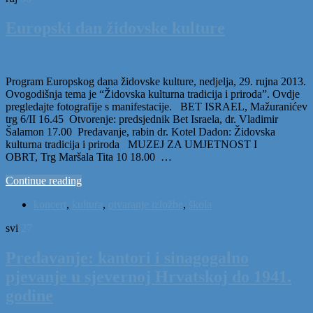
Europski dan židovske kulture
Program Europskog dana židovske kulture, nedjelja, 29. rujna 2013.
Ovogodišnja tema je “Židovska kulturna tradicija i priroda”. Ovdje
pregledajte fotografije s manifestacije. BET ISRAEL, Mažuranićev
trg 6/II 16.45 Otvorenje: predsjednik Bet Israela, dr. Vladimir
Šalamon 17.00 Predavanje, rabin dr. Kotel Dadon: Židovska
kulturna tradicija i priroda MUZEJ ZA UMJETNOST I
OBRT, Trg Maršala Tita 10 18.00 …
Continue reading
koncert
,
kultura
,
otvaranje izložbe
,
škola
svi
27
Predavanje: kantori i sinagogalno
pjevanje u sjevernoj Hrvatskoj do 1941.
godine