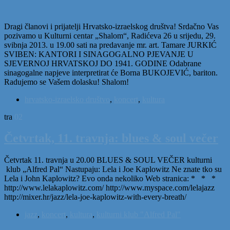
Dragi članovi i prijatelji Hrvatsko-izraelskog društva! Srdačno Vas
pozivamo u Kulturni centar „Shalom“, Radićeva 26 u srijedu, 29.
svibnja 2013. u 19.00 sati na predavanje mr. art. Tamare JURKIĆ
SVIBEN: KANTORI I SINAGOGALNO PJEVANJE U
SJEVERNOJ HRVATSKOJ DO 1941. GODINE Odabrane
sinagogalne napjeve interpretirat će Borna BUKOJEVIĆ, bariton.
Radujemo se Vašem dolasku! Shalom!
hrvatsko-izraelsko društvo
,
koncert
,
kultura
tra
02
Četvrtak, 11. travnja: blues & soul večer
Četvrtak 11. travnja u 20.00 BLUES & SOUL VEČER kulturni
klub „Alfred Pal“ Nastupaju: Lela i Joe Kaplowitz Ne znate tko su
Lela i John Kaplowitz? Evo onda nekoliko Web stranica: * * *
http://www.lelakaplowitz.com/ http://www.myspace.com/lelajazz
http://mixer.hr/jazz/lela-joe-kaplowitz-with-every-breath/
jazz
,
koncert
,
kultura
,
kulturni klub "Alfred Pal"