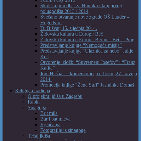
Školska priredba, za Hanuku i kraj prvog
polugodišta 2013 / 2014
Svečano otvaranje nove zgrade OŠ Lauder –
Hugo Kon
Tu Bišvat, 15. siječnja 2014.
Židovska kultura u Europi: Beč
Židovska kultura u Europi: Berlin – Beč – Prag
Predstavljanje knjige “Nemoguća misija”
Predstavljanje knjige “Ulaznica za nebo” Julije
Koš
Otvorenje izložbi “Suvremeni Josefov” i “Franz
Kafka”
Jom Hašoa — komemoracija u Iloku, 27. travnja
2014.
Promocija knjige “Žena Sufi” Jasminke Domaš
Religija i tradicija
O projektu jidiša u Zagrebu
Rabin
Sinagoga
Brit mila
Bar i bat micva
Vjenčanja
Fotografije iz sinagoge
Tečaj jidiša