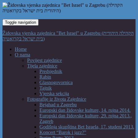
Toggle navigation
Židovska vjerska zajednica "Bet Israel" u Zagrebu (הקהילה היהודית
בית ישראל בקרואטיה)
Home
O nama
Povijest zajednice
Tijela zajednice
Predsjednik
Rabin
Glasnogovornica
Tajnik
Vjerska sekcija
Fotografije iz života Zajednice
Bejahad u Zagrebu
Europski dan židovske kulture, 14. rujna 2014.
Europski dan židovske kulture, 29. rujna 2013.,
Zagreb
Godišnja skupština Bet Israela, 17. studeni 2013.
Koncert “Barok i jazz?”
Purim Party 2013.