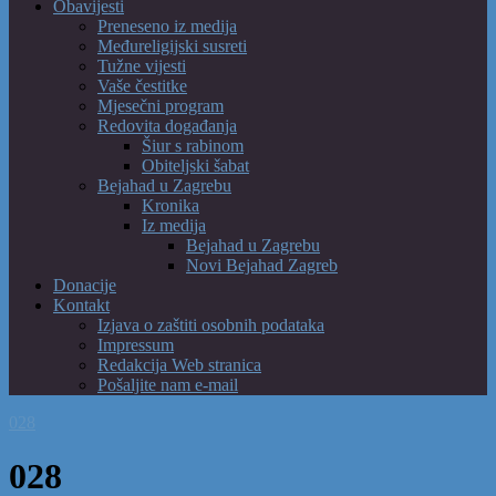
Obavijesti
Preneseno iz medija
Međureligijski susreti
Tužne vijesti
Vaše čestitke
Mjesečni program
Redovita događanja
Šiur s rabinom
Obiteljski šabat
Bejahad u Zagrebu
Kronika
Iz medija
Bejahad u Zagrebu
Novi Bejahad Zagreb
Donacije
Kontakt
Izjava o zaštiti osobnih podataka
Impressum
Redakcija Web stranica
Pošaljite nam e-mail
028
028