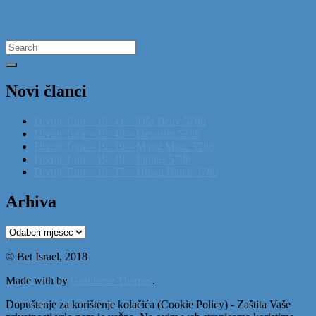
Search
for:
Novi članci
Divrej Tora – 19_41 – Tiša Beav 5786
Divrej Tora – 19_40 – Devarim 5786
Divrej Tora – 19_39 – Matot Mase 5786
Divrej Tora – 19_38 – Pinhas 5786
Divrej Tora – 19_37 – Hukat Balak 5786
Arhiva
Arhiva
© Bet Israel, 2018
Made with
by
Graphene Themes
.
Dopuštenje za korištenje kolačića (Cookie Policy) - Zaštita Vaše