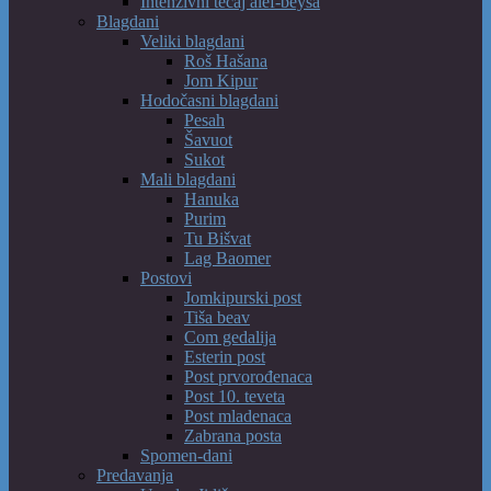
Intenzivni tečaj alef-beysa
Blagdani
Veliki blagdani
Roš Hašana
Jom Kipur
Hodočasni blagdani
Pesah
Šavuot
Sukot
Mali blagdani
Hanuka
Purim
Tu Bišvat
Lag Baomer
Postovi
Jomkipurski post
Tiša beav
Com gedalija
Esterin post
Post prvorođenaca
Post 10. teveta
Post mladenaca
Zabrana posta
Spomen-dani
Predavanja