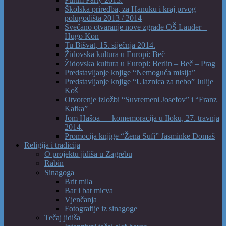
Školska priredba, za Hanuku i kraj prvog
polugodišta 2013 / 2014
Svečano otvaranje nove zgrade OŠ Lauder –
Hugo Kon
Tu Bišvat, 15. siječnja 2014.
Židovska kultura u Europi: Beč
Židovska kultura u Europi: Berlin – Beč – Prag
Predstavljanje knjige “Nemoguća misija”
Predstavljanje knjige “Ulaznica za nebo” Julije
Koš
Otvorenje izložbi “Suvremeni Josefov” i “Franz
Kafka”
Jom Hašoa — komemoracija u Iloku, 27. travnja
2014.
Promocija knjige “Žena Sufi” Jasminke Domaš
Religija i tradicija
O projektu jidiša u Zagrebu
Rabin
Sinagoga
Brit mila
Bar i bat micva
Vjenčanja
Fotografije iz sinagoge
Tečaj jidiša