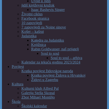
Uvod u Jidiš
jidiš književni kružok
Isaac Bashevis Singer
Životni ciklus
Facebook stranica
10 zapovijedi
7 zapovijedi za Noine sinove
Košer – kašrut
Judaistika
Katedra za Judaistiku
Knjižnica
Rabin Goldwasser, naš prijatelj
Soul to soul
Soul to soul – arhiva
Kalendar za tekuću godinu 2023/2024
Povijest
Kratka povijest židovskog naroda
Kratka povijest Židova u Hrvatskoj
Židovi u Zagrebu
Kultura
Kulturni klub Alfred Pal
Galerija Stella Skopal
Zbor Mihael Montiljo
Škola
Školski kalendar