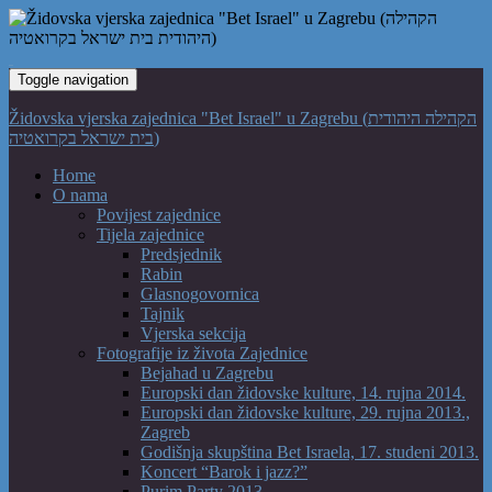
Toggle navigation
Židovska vjerska zajednica "Bet Israel" u Zagrebu (הקהילה היהודית
בית ישראל בקרואטיה)
Home
O nama
Povijest zajednice
Tijela zajednice
Predsjednik
Rabin
Glasnogovornica
Tajnik
Vjerska sekcija
Fotografije iz života Zajednice
Bejahad u Zagrebu
Europski dan židovske kulture, 14. rujna 2014.
Europski dan židovske kulture, 29. rujna 2013.,
Zagreb
Godišnja skupština Bet Israela, 17. studeni 2013.
Koncert “Barok i jazz?”
Purim Party 2013.