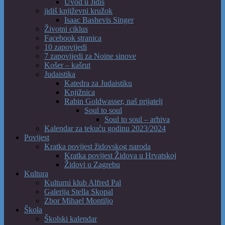
Uvod u Jidiš
jidiš književni kružok
Isaac Bashevis Singer
Životni ciklus
Facebook stranica
10 zapovijedi
7 zapovijedi za Noine sinove
Košer – kašrut
Judaistika
Katedra za Judaistiku
Knjižnica
Rabin Goldwasser, naš prijatelj
Soul to soul
Soul to soul – arhiva
Kalendar za tekuću godinu 2023/2024
Povijest
Kratka povijest židovskog naroda
Kratka povijest Židova u Hrvatskoj
Židovi u Zagrebu
Kultura
Kulturni klub Alfred Pal
Galerija Stella Skopal
Zbor Mihael Montiljo
Škola
Školski kalendar