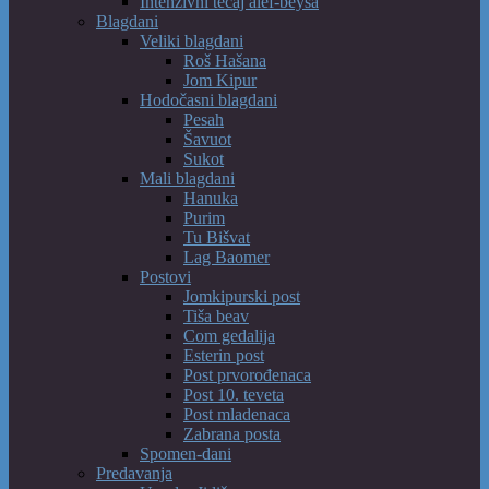
Intenzivni tečaj alef-beysa
Blagdani
Veliki blagdani
Roš Hašana
Jom Kipur
Hodočasni blagdani
Pesah
Šavuot
Sukot
Mali blagdani
Hanuka
Purim
Tu Bišvat
Lag Baomer
Postovi
Jomkipurski post
Tiša beav
Com gedalija
Esterin post
Post prvorođenaca
Post 10. teveta
Post mladenaca
Zabrana posta
Spomen-dani
Predavanja