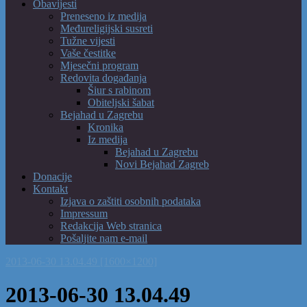
Obavijesti
Preneseno iz medija
Međureligijski susreti
Tužne vijesti
Vaše čestitke
Mjesečni program
Redovita događanja
Šiur s rabinom
Obiteljski šabat
Bejahad u Zagrebu
Kronika
Iz medija
Bejahad u Zagrebu
Novi Bejahad Zagreb
Donacije
Kontakt
Izjava o zaštiti osobnih podataka
Impressum
Redakcija Web stranica
Pošaljite nam e-mail
2013-06-30 13.04.49 [1600×1200]
2013-06-30 13.04.49