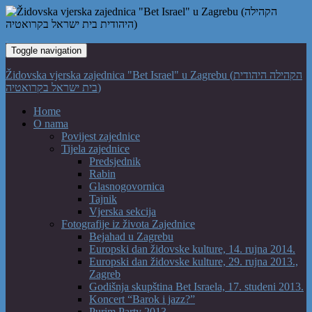
Toggle navigation
Židovska vjerska zajednica "Bet Israel" u Zagrebu (הקהילה היהודית
בית ישראל בקרואטיה)
Home
O nama
Povijest zajednice
Tijela zajednice
Predsjednik
Rabin
Glasnogovornica
Tajnik
Vjerska sekcija
Fotografije iz života Zajednice
Bejahad u Zagrebu
Europski dan židovske kulture, 14. rujna 2014.
Europski dan židovske kulture, 29. rujna 2013.,
Zagreb
Godišnja skupština Bet Israela, 17. studeni 2013.
Koncert “Barok i jazz?”
Purim Party 2013.