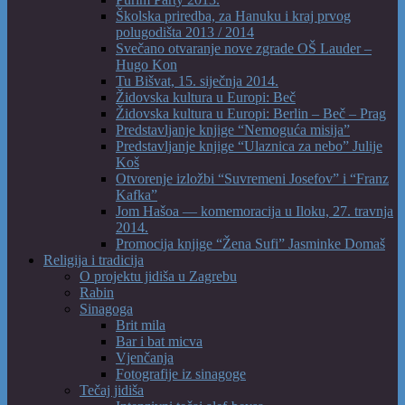
Školska priredba, za Hanuku i kraj prvog
polugodišta 2013 / 2014
Svečano otvaranje nove zgrade OŠ Lauder –
Hugo Kon
Tu Bišvat, 15. siječnja 2014.
Židovska kultura u Europi: Beč
Židovska kultura u Europi: Berlin – Beč – Prag
Predstavljanje knjige “Nemoguća misija”
Predstavljanje knjige “Ulaznica za nebo” Julije
Koš
Otvorenje izložbi “Suvremeni Josefov” i “Franz
Kafka”
Jom Hašoa — komemoracija u Iloku, 27. travnja
2014.
Promocija knjige “Žena Sufi” Jasminke Domaš
Religija i tradicija
O projektu jidiša u Zagrebu
Rabin
Sinagoga
Brit mila
Bar i bat micva
Vjenčanja
Fotografije iz sinagoge
Tečaj jidiša