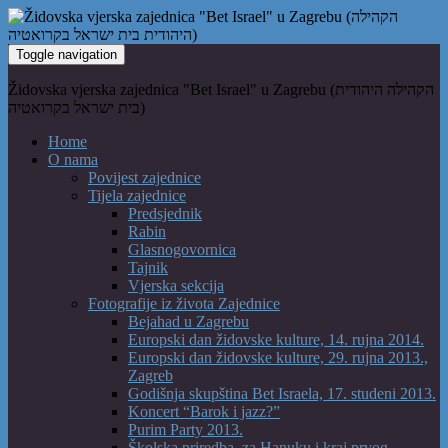
Toggle navigation
Židovska vjerska zajednica "Bet Israel" u Zagrebu (הקהילה היהודית
בית ישראל בקרואטיה)
Home
O nama
Povijest zajednice
Tijela zajednice
Predsjednik
Rabin
Glasnogovornica
Tajnik
Vjerska sekcija
Fotografije iz života Zajednice
Bejahad u Zagrebu
Europski dan židovske kulture, 14. rujna 2014.
Europski dan židovske kulture, 29. rujna 2013.,
Zagreb
Godišnja skupština Bet Israela, 17. studeni 2013.
Koncert “Barok i jazz?”
Purim Party 2013.
Školska priredba, za Hanuku i kraj prvog