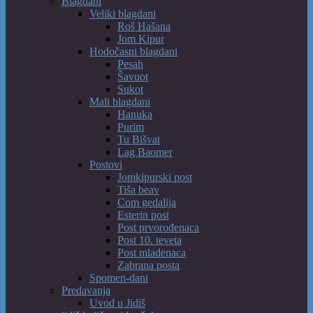
Blagdani
Veliki blagdani
Roš Hašana
Jom Kipur
Hodočasni blagdani
Pesah
Šavuot
Sukot
Mali blagdani
Hanuka
Purim
Tu Bišvat
Lag Baomer
Postovi
Jomkipurski post
Tiša beav
Com gedalija
Esterin post
Post prvorođenaca
Post 10. teveta
Post mladenaca
Zabrana posta
Spomen-dani
Predavanja
Uvod u Jidiš