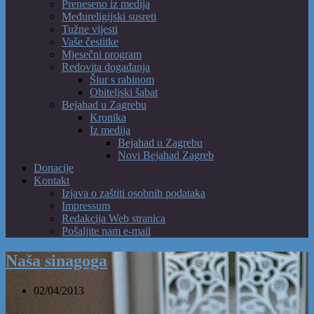
Preneseno iz medija
Međureligijski susreti
Tužne vijesti
Vaše čestitke
Mjesečni program
Redovita događanja
Šiur s rabinom
Obiteljski šabat
Bejahad u Zagrebu
Kronika
Iz medija
Bejahad u Zagrebu
Novi Bejahad Zagreb
Donacije
Kontakt
Izjava o zaštiti osobnih podataka
Impressum
Redakcija Web stranica
Pošaljite nam e-mail
Naša sinagoga
02/04/2013