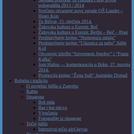
polugodišta 2013 / 2014
Svečano otvaranje nove zgrade OŠ Lauder –
Hugo Kon
Tu Bišvat, 15. siječnja 2014.
Židovska kultura u Europi: Beč
Židovska kultura u Europi: Berlin – Beč – Prag
Predstavljanje knjige “Nemoguća misija”
Predstavljanje knjige “Ulaznica za nebo” Julije
Koš
Otvorenje izložbi “Suvremeni Josefov” i “Franz
Kafka”
Jom Hašoa — komemoracija u Iloku, 27. travnja
2014.
Promocija knjige “Žena Sufi” Jasminke Domaš
Religija i tradicija
O projektu jidiša u Zagrebu
Rabin
Sinagoga
Brit mila
Bar i bat micva
Vjenčanja
Fotografije iz sinagoge
Tečaj jidiša
Intenzivni tečaj alef-beysa