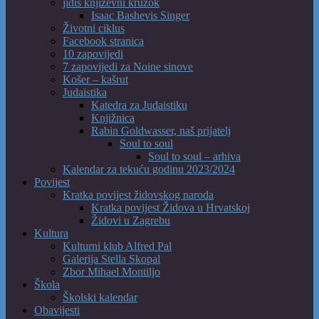
jidiš književni kružok
Isaac Bashevis Singer
Životni ciklus
Facebook stranica
10 zapovijedi
7 zapovijedi za Noine sinove
Košer – kašrut
Judaistika
Katedra za Judaistiku
Knjižnica
Rabin Goldwasser, naš prijatelj
Soul to soul
Soul to soul – arhiva
Kalendar za tekuću godinu 2023/2024
Povijest
Kratka povijest židovskog naroda
Kratka povijest Židova u Hrvatskoj
Židovi u Zagrebu
Kultura
Kulturni klub Alfred Pal
Galerija Stella Skopal
Zbor Mihael Montiljo
Škola
Školski kalendar
Obavijesti