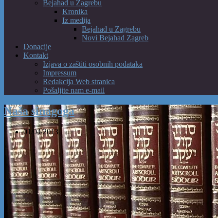
Bejahad u Zagrebu
Kronika
Iz medija
Bejahad u Zagrebu
Novi Bejahad Zagreb
Donacije
Kontakt
Izjava o zaštiti osobnih podataka
Impressum
Redakcija Web stranica
Pošaljite nam e-mail
Naša sinagoga
01/04/2013