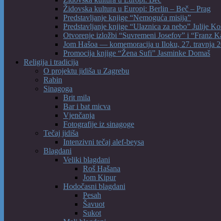
Židovska kultura u Europi: Berlin – Beč – Prag
Predstavljanje knjige “Nemoguća misija”
Predstavljanje knjige “Ulaznica za nebo” Julije Ko
Otvorenje izložbi “Suvremeni Josefov” i “Franz K
Jom Hašoa — komemoracija u Iloku, 27. travnja 2
Promocija knjige “Žena Sufi” Jasminke Domaš
Religija i tradicija
O projektu jidiša u Zagrebu
Rabin
Sinagoga
Brit mila
Bar i bat micva
Vjenčanja
Fotografije iz sinagoge
Tečaj jidiša
Intenzivni tečaj alef-beysa
Blagdani
Veliki blagdani
Roš Hašana
Jom Kipur
Hodočasni blagdani
Pesah
Šavuot
Sukot