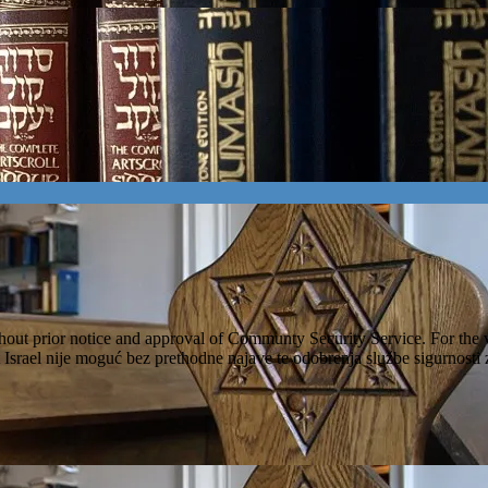
ithout prior notice and approval of Communty Security Service. For the 
et Israel nije moguć bez prethodne najave te odobrenja službe sigurnost