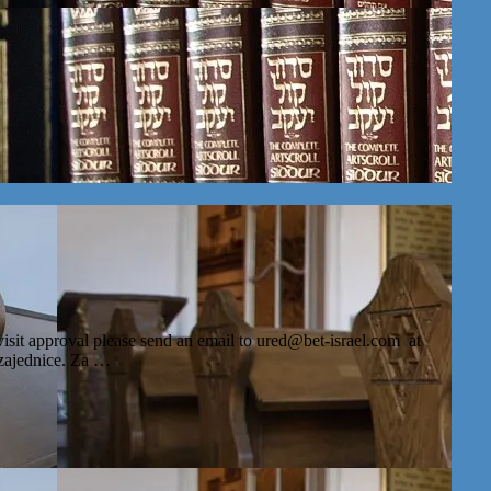
visit approval please send an email to ured@bet-israel.com at
i zajednice. Za …