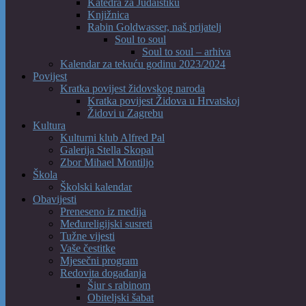
Katedra za Judaistiku
Knjižnica
Rabin Goldwasser, naš prijatelj
Soul to soul
Soul to soul – arhiva
Kalendar za tekuću godinu 2023/2024
Povijest
Kratka povijest židovskog naroda
Kratka povijest Židova u Hrvatskoj
Židovi u Zagrebu
Kultura
Kulturni klub Alfred Pal
Galerija Stella Skopal
Zbor Mihael Montiljo
Škola
Školski kalendar
Obavijesti
Preneseno iz medija
Međureligijski susreti
Tužne vijesti
Vaše čestitke
Mjesečni program
Redovita događanja
Šiur s rabinom
Obiteljski šabat