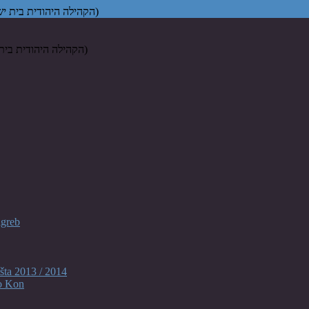
Židovska vjerska zajednica "Bet Israel" u Zagrebu (הקהילה היהודית בית ישראל בקרואטיה)
agreb
šta 2013 / 2014
o Kon