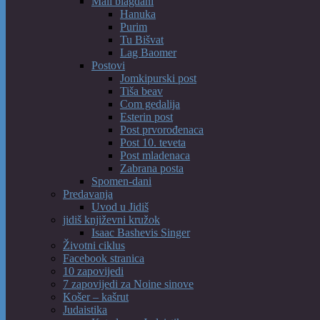
Mali blagdani
Hanuka
Purim
Tu Bišvat
Lag Baomer
Postovi
Jomkipurski post
Tiša beav
Com gedalija
Esterin post
Post prvorođenaca
Post 10. teveta
Post mladenaca
Zabrana posta
Spomen-dani
Predavanja
Uvod u Jidiš
jidiš književni kružok
Isaac Bashevis Singer
Životni ciklus
Facebook stranica
10 zapovijedi
7 zapovijedi za Noine sinove
Košer – kašrut
Judaistika