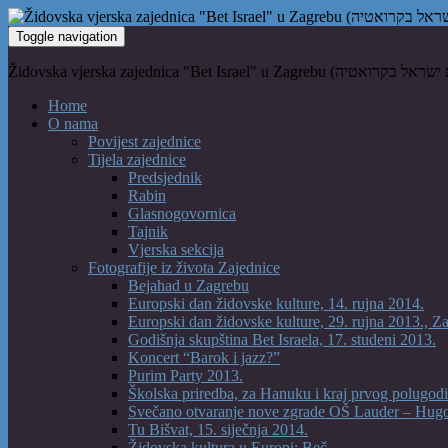
Toggle navigation
Home
O nama
Povijest zajednice
Tijela zajednice
Predsjednik
Rabin
Glasnogovornica
Tajnik
Vjerska sekcija
Fotografije iz života Zajednice
Bejahad u Zagrebu
Europski dan židovske kulture, 14. rujna 2014.
Europski dan židovske kulture, 29. rujna 2013., Z
Godišnja skupština Bet Israela, 17. studeni 2013.
Koncert “Barok i jazz?”
Purim Party 2013.
Školska priredba, za Hanuku i kraj prvog polugodi
Svečano otvaranje nove zgrade OŠ Lauder – Hug
Tu Bišvat, 15. siječnja 2014.
Židovska kultura u Europi: Beč