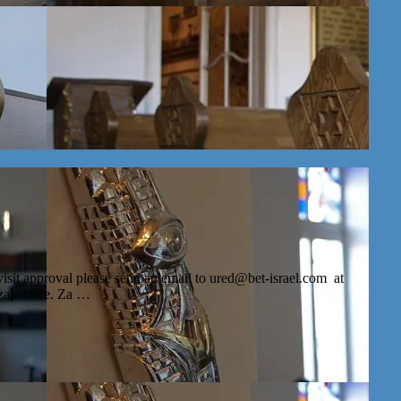
visit approval please send an email to ured@bet-israel.com at
i zajednice. Za …