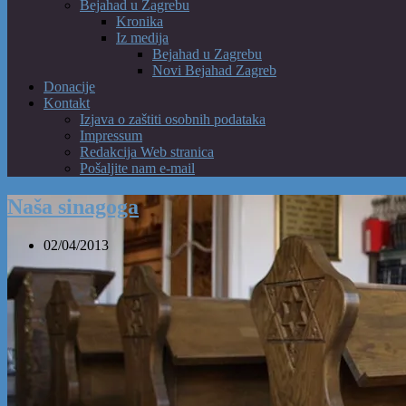
Bejahad u Zagrebu
Kronika
Iz medija
Bejahad u Zagrebu
Novi Bejahad Zagreb
Donacije
Kontakt
Izjava o zaštiti osobnih podataka
Impressum
Redakcija Web stranica
Pošaljite nam e-mail
Naša sinagoga
02/04/2013