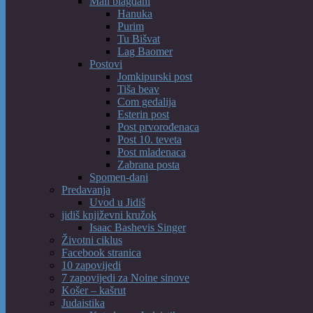
Mali blagdani
Hanuka
Purim
Tu Bišvat
Lag Baomer
Postovi
Jomkipurski post
Tiša beav
Com gedalija
Esterin post
Post prvorođenaca
Post 10. teveta
Post mladenaca
Zabrana posta
Spomen-dani
Predavanja
Uvod u Jidiš
jidiš književni kružok
Isaac Bashevis Singer
Životni ciklus
Facebook stranica
10 zapovijedi
7 zapovijedi za Noine sinove
Košer – kašrut
Judaistika