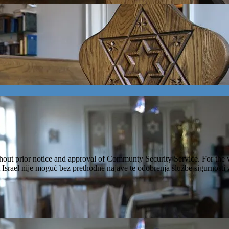
ithout prior notice and approval of Communty Security Service. For the 
et Israel nije moguć bez prethodne najave te odobrenja službe sigurnost