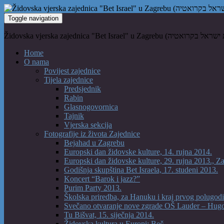
Toggle navigation
Home
O nama
Povijest zajednice
Tijela zajednice
Predsjednik
Rabin
Glasnogovornica
Tajnik
Vjerska sekcija
Fotografije iz života Zajednice
Bejahad u Zagrebu
Europski dan židovske kulture, 14. rujna 2014.
Europski dan židovske kulture, 29. rujna 2013., Z
Godišnja skupština Bet Israela, 17. studeni 2013.
Koncert “Barok i jazz?”
Purim Party 2013.
Školska priredba, za Hanuku i kraj prvog polugodi
Svečano otvaranje nove zgrade OŠ Lauder – Hug
Tu Bišvat, 15. siječnja 2014.
Židovska kultura u Europi: Beč