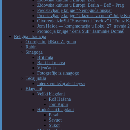
Židovska kultura u Europi: Berlin – Beč – Prag
Predstavljanje knjige “Nemoguća misija”
Predstavljanje knjige “Ulaznica za nebo” Julije Ko
Otvorenje izložbi “Suvremeni Josefov” i “Franz K
Jom Hašoa — komemoracija u Iloku, 27. travnja 2
Promocija knjige “Žena Sufi” Jasminke Domaš
Religija i tradicija
O projektu jidiša u Zagrebu
Rabin
Sinagoga
Brit mila
Bar i bat micva
Vjenčanja
Fotografije iz sinagoge
Tečaj jidiša
Intenzivni tečaj alef-beysa
Blagdani
Veliki blagdani
Roš Hašana
Jom Kipur
Hodočasni blagdani
Pesah
Šavuot
Sukot