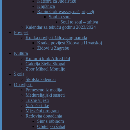
Katedra za Judaistiku
Knjižnica
Rabin Goldwasser, naš prijatelj
Soul to soul
Soul to soul – arhiva
Kalendar za tekuću godinu 2023/2024
Povijest
Kratka povijest židovskog naroda
Kratka povijest Židova u Hrvatskoj
Židovi u Zagrebu
Kultura
Kulturni klub Alfred Pal
Galerija Stella Skopal
Zbor Mihael Montiljo
Škola
Školski kalendar
Obavijesti
Preneseno iz medija
Međureligijski susreti
Tužne vijesti
Vaše čestitke
Mjesečni program
Redovita događanja
Šiur s rabinom
Obiteljski šabat