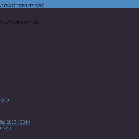
Židovska vjerska zajednica "Bet Israel" u Zagrebu (הקהילה היהודית בית ישראל בקרואטיה)
agreb
šta 2013 / 2014
o Kon