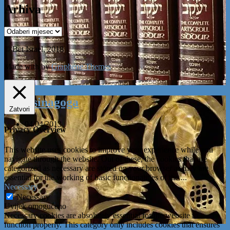
Arhiva
Arhiva
© Bet Israel, 2018
Made with
by
Graphene Themes
.
Naša sinagoga
Zatvori
04/04/2013
Privacy Overview
This website uses cookies to improve your experience while you
navigate through the website. Out of these, the cookies that are
categorized as necessary are stored on your browser as they are
essential for the working of basic functionalities of the
...
Necessary
Necessary
Uvijek omogućeno
Necessary cookies are absolutely essential for the website to
function properly. This category only includes cookies that ensures