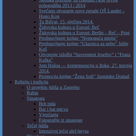
polugodišta 2013 / 2014
Svečano otvaranje nove zgrade OŠ Lauder –
Hugo Kon
Tu Bišvat, 15. siječnja 2014.
Židovska kultura u Europi: Beč
Židovska kultura u Europi: Berlin – Beč – Prag
Predstavljanje knjige “Nemoguća misija”
Predstavljanje knjige “Ulaznica za nebo” Julije
Koš
Otvorenje izložbi “Suvremeni Josefov” i “Franz
Kafka”
Jom Hašoa — komemoracija u Iloku, 27. travnja
2014.
Promocija knjige “Žena Sufi” Jasminke Domaš
Religija i tradicija
O projektu jidiša u Zagrebu
Rabin
Sinagoga
Brit mila
Bar i bat micva
Vjenčanja
Fotografije iz sinagoge
Tečaj jidiša
Intenzivni tečaj alef-beysa