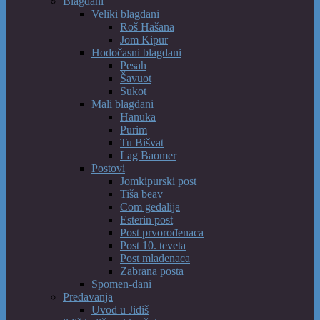
Blagdani
Veliki blagdani
Roš Hašana
Jom Kipur
Hodočasni blagdani
Pesah
Šavuot
Sukot
Mali blagdani
Hanuka
Purim
Tu Bišvat
Lag Baomer
Postovi
Jomkipurski post
Tiša beav
Com gedalija
Esterin post
Post prvorođenaca
Post 10. teveta
Post mladenaca
Zabrana posta
Spomen-dani
Predavanja
Uvod u Jidiš