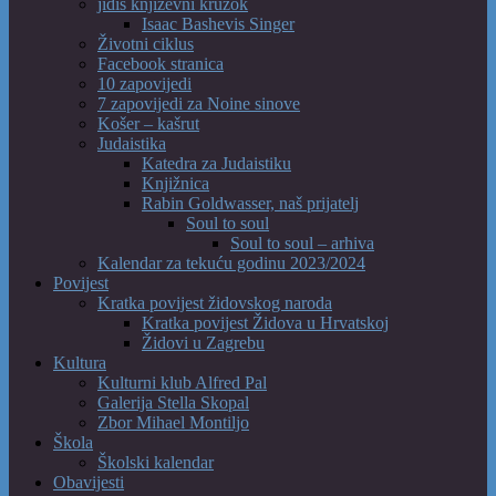
jidiš književni kružok
Isaac Bashevis Singer
Životni ciklus
Facebook stranica
10 zapovijedi
7 zapovijedi za Noine sinove
Košer – kašrut
Judaistika
Katedra za Judaistiku
Knjižnica
Rabin Goldwasser, naš prijatelj
Soul to soul
Soul to soul – arhiva
Kalendar za tekuću godinu 2023/2024
Povijest
Kratka povijest židovskog naroda
Kratka povijest Židova u Hrvatskoj
Židovi u Zagrebu
Kultura
Kulturni klub Alfred Pal
Galerija Stella Skopal
Zbor Mihael Montiljo
Škola
Školski kalendar
Obavijesti