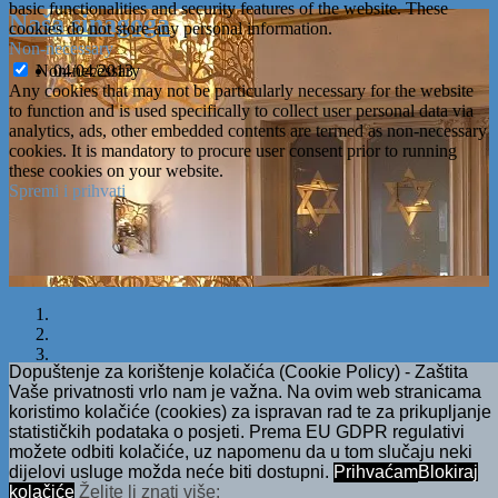
basic functionalities and security features of the website. These
Naša sinagoga
cookies do not store any personal information.
Non-necessary
Non-necessary
04/04/2013
Any cookies that may not be particularly necessary for the website
to function and is used specifically to collect user personal data via
analytics, ads, other embedded contents are termed as non-necessary
cookies. It is mandatory to procure user consent prior to running
these cookies on your website.
Spremi i prihvati
Dopuštenje za korištenje kolačića (Cookie Policy) - Zaštita
Vaše privatnosti vrlo nam je važna. Na ovim web stranicama
koristimo kolačiće (cookies) za ispravan rad te za prikupljanje
statističkih podataka o posjeti. Prema EU GDPR regulativi
možete odbiti kolačiće, uz napomenu da u tom slučaju neki
dijelovi usluge možda neće biti dostupni.
Prihvaćam
Blokiraj
kolačiće
Želite li znati više:
Previous
Next