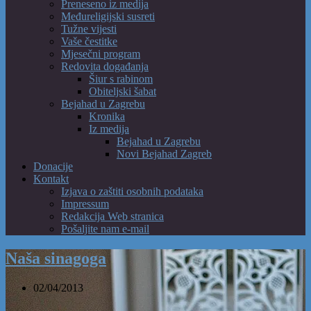
Preneseno iz medija
Međureligijski susreti
Tužne vijesti
Vaše čestitke
Mjesečni program
Redovita događanja
Šiur s rabinom
Obiteljski šabat
Bejahad u Zagrebu
Kronika
Iz medija
Bejahad u Zagrebu
Novi Bejahad Zagreb
Donacije
Kontakt
Izjava o zaštiti osobnih podataka
Impressum
Redakcija Web stranica
Pošaljite nam e-mail
Naša sinagoga
02/04/2013