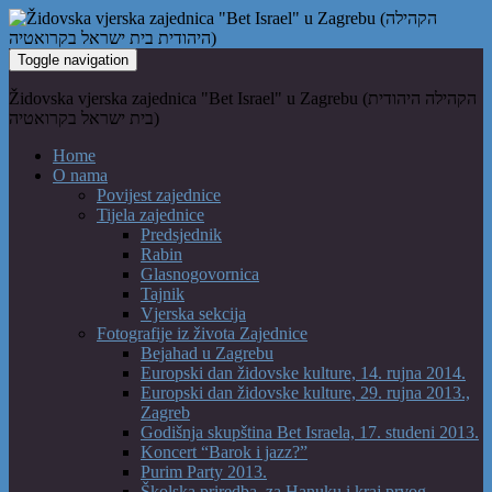
Toggle navigation
Židovska vjerska zajednica "Bet Israel" u Zagrebu (הקהילה היהודית
בית ישראל בקרואטיה)
Home
O nama
Povijest zajednice
Tijela zajednice
Predsjednik
Rabin
Glasnogovornica
Tajnik
Vjerska sekcija
Fotografije iz života Zajednice
Bejahad u Zagrebu
Europski dan židovske kulture, 14. rujna 2014.
Europski dan židovske kulture, 29. rujna 2013.,
Zagreb
Godišnja skupština Bet Israela, 17. studeni 2013.
Koncert “Barok i jazz?”
Purim Party 2013.
Školska priredba, za Hanuku i kraj prvog