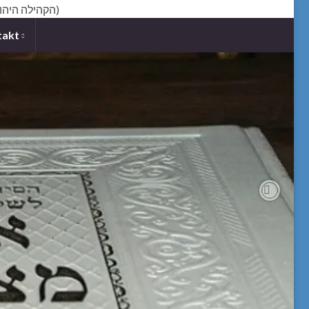
takt
Next