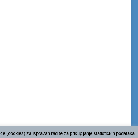
e (cookies) za ispravan rad te za prikupljanje statističkih podataka