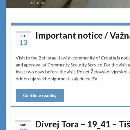
02/04/2013
Important notice / Važn
RUJ
13
Visit to the Bet Israel Jewish community of Croatia is not 
and approval of Communty Security Service. For the visit
least two days before the visit. Posjet Židovskoj vjerskoj 
odobrenja službe sigurnosti zajednice. Za …
Continue reading
Divrej Tora – 19_41 – Ti
SRP