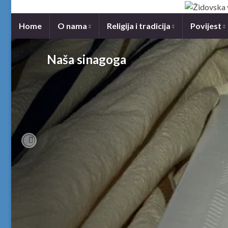
Home
O nama
Religija i tradicija
Povijest
Naša sinagoga
Previous