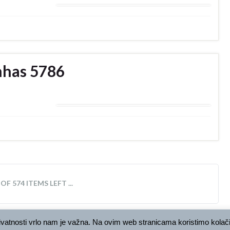
inhas 5786
F 574 ITEMS LEFT ...
ivatnosti vrlo nam je važna. Na ovim web stranicama koristimo kolačić