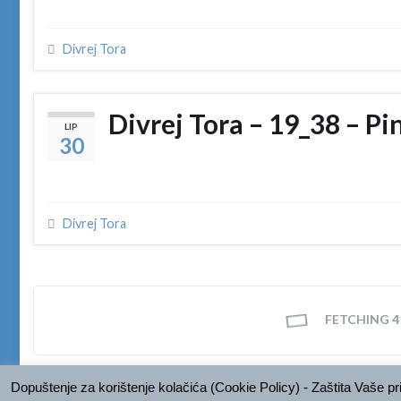
Divrej Tora
Divrej Tora – 19_38 – P
LIP
30
Divrej Tora
FETCHING 4 O
Dopuštenje za korištenje kolačića (Cookie Policy) - Zaštita Vaše pr