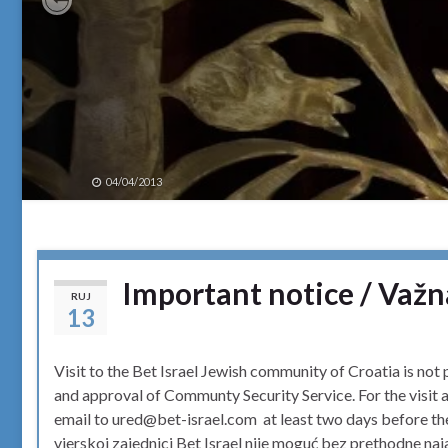
Previous
04/04/2013
Important notice / Važn
RUJ
13
Visit to the Bet Israel Jewish community of Croatia is not 
and approval of Communty Security Service. For the visit 
email to ured@bet-israel.com at least two days before the
vjerskoj zajednici Bet Israel nije moguć bez prethodne na