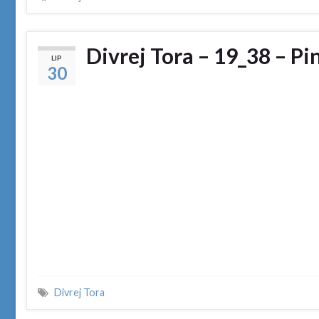
Divrej Tora – 19_38 – P
LIP
30
Divrej Tora