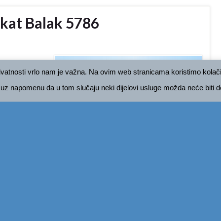
ukat Balak 5786
ivatnosti vrlo nam je važna. Na ovim web stranicama koristimo kolačić
 uz napomenu da u tom slučaju neki dijelovi usluge možda neće biti d
orah 5786