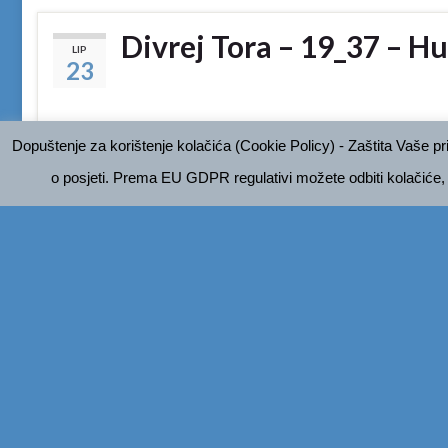
Divrej Tora – 19_37 – H
LIP
23
Dopuštenje za korištenje kolačića (Cookie Policy) - Zaštita Vaše pr
o posjeti. Prema EU GDPR regulativi možete odbiti kolačiće,
Divrej Tora
Divrej Tora – 19_36 – K
LIP