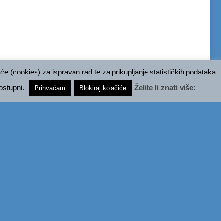
e (cookies) za ispravan rad te za prikupljanje statističkih podataka
ostupni.
Želite li znati više:
Prihvaćam
Blokiraj kolačiće