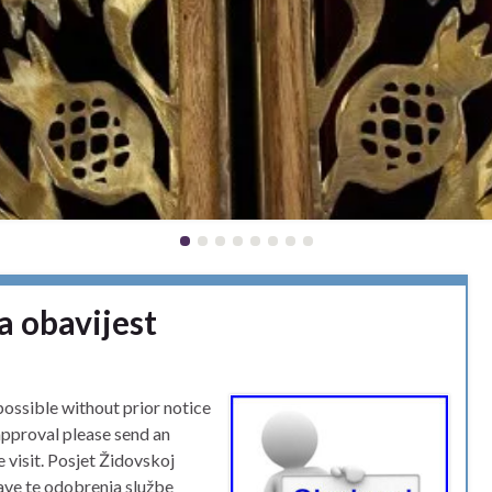
a obavijest
possible without prior notice
approval please send an
 visit. Posjet Židovskoj
jave te odobrenja službe