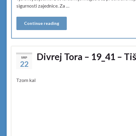
sigurnosti zajednice. Za …
Continue reading
Divrej Tora – 19_41 – Ti
SRP
22
Tzom kal