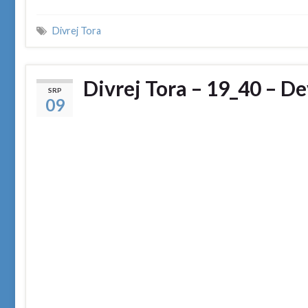
Divrej Tora
Divrej Tora – 19_40 – D
SRP
09