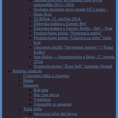
polugodišta 2013 / 2014
Svečano otvaranje nove zgrade OŠ Lauder –
Hugo Kon
Tu Bišvat, 15. siječnja 2014.
Židovska kultura u Europi: Beč
Židovska kultura u Europi: Berlin – Beč – Prag
Predstavljanje knjige “Nemoguća misija”
Predstavljanje knjige “Ulaznica za nebo” Julije
Koš
Otvorenje izložbi “Suvremeni Josefov” i “Franz
Kafka”
Jom Hašoa — komemoracija u Iloku, 27. travnja
2014.
Promocija knjige “Žena Sufi” Jasminke Domaš
Religija i tradicija
O projektu jidiša u Zagrebu
Rabin
Sinagoga
Brit mila
Bar i bat micva
Vjenčanja
Fotografije iz sinagoge
Tečaj jidiša
Intenzivni tečaj alef-beysa