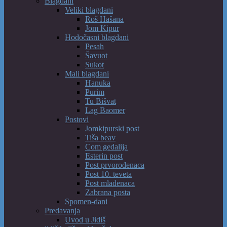
Blagdani
Veliki blagdani
Roš Hašana
Jom Kipur
Hodočasni blagdani
Pesah
Šavuot
Sukot
Mali blagdani
Hanuka
Purim
Tu Bišvat
Lag Baomer
Postovi
Jomkipurski post
Tiša beav
Com gedalija
Esterin post
Post prvorođenaca
Post 10. teveta
Post mladenaca
Zabrana posta
Spomen-dani
Predavanja
Uvod u Jidiš