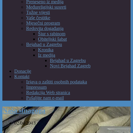
Preneseno iz medija
Međureligijski susreti
Tužne vijesti
Vaše čestitke
Mjesečni program
Redovita događanja
Šiur s rabinom
Obiteljski šabat
Bejahad u Zagrebu
Kronika
Iz medija
Bejahad u Zagrebu
Novi Bejahad Zagreb
Donacije
Kontakt
Izjava o zaštiti osobnih podataka
Impressum
Redakcija Web stranica
Pošaljite nam e-mail
Naša sinagoga
02/04/2013