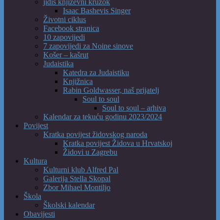
jidiš književni kružok
Isaac Bashevis Singer
Životni ciklus
Facebook stranica
10 zapovijedi
7 zapovijedi za Noine sinove
Košer – kašrut
Judaistika
Katedra za Judaistiku
Knjižnica
Rabin Goldwasser, naš prijatelj
Soul to soul
Soul to soul – arhiva
Kalendar za tekuću godinu 2023/2024
Povijest
Kratka povijest židovskog naroda
Kratka povijest Židova u Hrvatskoj
Židovi u Zagrebu
Kultura
Kulturni klub Alfred Pal
Galerija Stella Skopal
Zbor Mihael Montiljo
Škola
Školski kalendar
Obavijesti