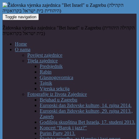
Toggle navigation
Židovska vjerska zajednica "Bet Israel" u Zagrebu (הקהילה היהודית
בית ישראל בקרואטיה)
Home
O nama
Povijest zajednice
Tijela zajednice
Predsjednik
Rabin
Glasnogovornica
Tajnik
Vjerska sekcija
Fotografije iz života Zajednice
Bejahad u Zagrebu
Europski dan židovske kulture, 14. rujna 2014.
Europski dan židovske kulture, 29. rujna 2013.,
Zagreb
Godišnja skupština Bet Israela, 17. studeni 2013.
Koncert “Barok i jazz?”
Purim Party 2013.
Školska priredba, za Hanuku i kraj prvog