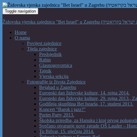
Toggle navigation
Home
O nama
Povijest zajednice
Tijela zajednice
Predsjednik
Rabin
Glasnogovornica
Tajnik
Vjerska sekcija
Fotografije iz života Zajednice
Bejahad u Zagrebu
Europski dan židovske kulture, 14. rujna 2014.
Europski dan židovske kulture, 29. rujna 2013., Z
Godišnja skupština Bet Israela, 17. studeni 2013.
Koncert “Barok i jazz?”
Purim Party 2013.
Školska priredba, za Hanuku i kraj prvog polugodi
Svečano otvaranje nove zgrade OŠ Lauder – Hug
Tu Bišvat, 15. siječnja 2014.
Židovska kultura u Europi: Beč