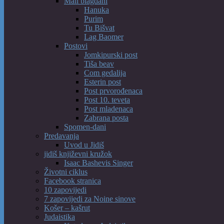
Mali blagdani
Hanuka
Purim
Tu Bišvat
Lag Baomer
Postovi
Jomkipurski post
Tiša beav
Com gedalija
Esterin post
Post prvorođenaca
Post 10. teveta
Post mladenaca
Zabrana posta
Spomen-dani
Predavanja
Uvod u Jidiš
jidiš književni kružok
Isaac Bashevis Singer
Životni ciklus
Facebook stranica
10 zapovijedi
7 zapovijedi za Noine sinove
Košer – kašrut
Judaistika