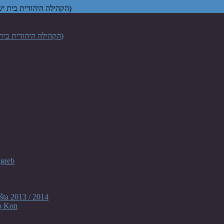
Židovska vjerska zajednica "Bet Israel" u Zagrebu (הקהילה היהודית בית ישראל בקרואטיה)
agreb
šta 2013 / 2014
o Kon