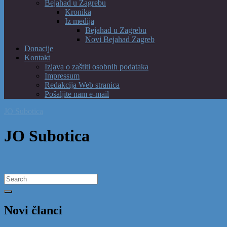
Bejahad u Zagrebu
Kronika
Iz medija
Bejahad u Zagrebu
Novi Bejahad Zagreb
Donacije
Kontakt
Izjava o zaštiti osobnih podataka
Impressum
Redakcija Web stranica
Pošaljite nam e-mail
JO Subotica
JO Subotica
Search
for:
Novi članci