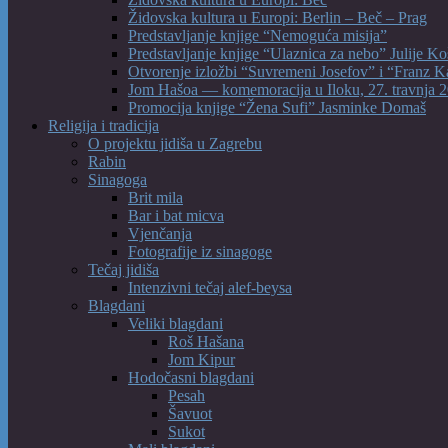
Židovska kultura u Europi: Berlin – Beč – Prag
Predstavljanje knjige “Nemoguća misija”
Predstavljanje knjige “Ulaznica za nebo” Julije Ko
Otvorenje izložbi “Suvremeni Josefov” i “Franz K
Jom Hašoa — komemoracija u Iloku, 27. travnja 2
Promocija knjige “Žena Sufi” Jasminke Domaš
Religija i tradicija
O projektu jidiša u Zagrebu
Rabin
Sinagoga
Brit mila
Bar i bat micva
Vjenčanja
Fotografije iz sinagoge
Tečaj jidiša
Intenzivni tečaj alef-beysa
Blagdani
Veliki blagdani
Roš Hašana
Jom Kipur
Hodočasni blagdani
Pesah
Šavuot
Sukot