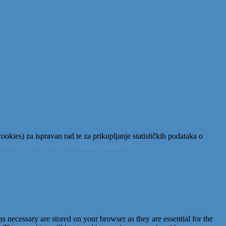
okies) za ispravan rad te za prikupljanje statističkih podataka o
ihvaćam
Blokiraj kolačiće
Želite li znati više:
s necessary are stored on your browser as they are essential for the