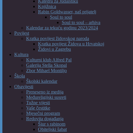
Katedra za Judaistiku
Knjižnica
Rabin Goldwasser, naš prijatelj
Soul to soul
Soul to soul – arhiva
Kalendar za tekuću godinu 2023/2024
Povijest
Kratka povijest židovskog naroda
Kratka povijest Židova u Hrvatskoj
Židovi u Zagrebu
Kultura
Kulturni klub Alfred Pal
Galerija Stella Skopal
Zbor Mihael Montiljo
Škola
Školski kalendar
Obavijesti
Preneseno iz medija
Međureligijski susreti
Tužne vijesti
Vaše čestitke
Mjesečni program
Redovita događanja
Šiur s rabinom
Obiteljski šabat