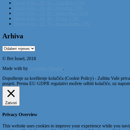
Divrej Tora – 19_41 – Tiša Beav 5786
Divrej Tora – 19_40 – Devarim 5786
Divrej Tora – 19_39 – Matot Mase 5786
Divrej Tora – 19_38 – Pinhas 5786
Divrej Tora – 19_37 – Hukat Balak 5786
Arhiva
Arhiva
© Bet Israel, 2018
Made with
by
Graphene Themes
.
Dopuštenje za korištenje kolačića (Cookie Policy) - Zaštita Vaše priva
posjeti. Prema EU GDPR regulativi možete odbiti kolačiće, uz napome
Zatvori
Privacy Overview
This website uses cookies to improve your experience while you navigat