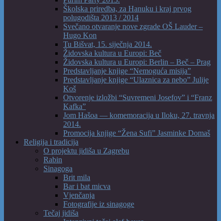
Školska priredba, za Hanuku i kraj prvog
polugodišta 2013 / 2014
Svečano otvaranje nove zgrade OŠ Lauder –
Hugo Kon
Tu Bišvat, 15. siječnja 2014.
Židovska kultura u Europi: Beč
Židovska kultura u Europi: Berlin – Beč – Prag
Predstavljanje knjige “Nemoguća misija”
Predstavljanje knjige “Ulaznica za nebo” Julije
Koš
Otvorenje izložbi “Suvremeni Josefov” i “Franz
Kafka”
Jom Hašoa — komemoracija u Iloku, 27. travnja
2014.
Promocija knjige “Žena Sufi” Jasminke Domaš
Religija i tradicija
O projektu jidiša u Zagrebu
Rabin
Sinagoga
Brit mila
Bar i bat micva
Vjenčanja
Fotografije iz sinagoge
Tečaj jidiša