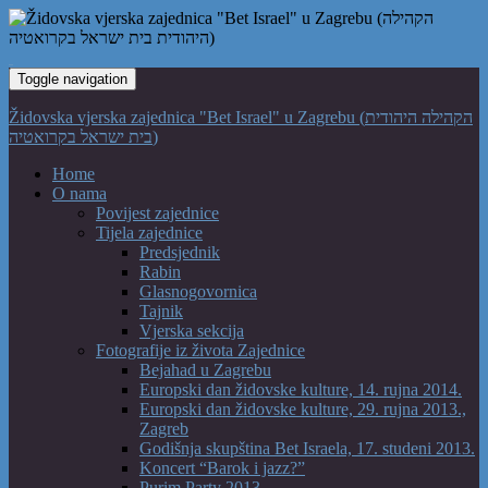
Toggle navigation
Židovska vjerska zajednica "Bet Israel" u Zagrebu (הקהילה היהודית
בית ישראל בקרואטיה)
Home
O nama
Povijest zajednice
Tijela zajednice
Predsjednik
Rabin
Glasnogovornica
Tajnik
Vjerska sekcija
Fotografije iz života Zajednice
Bejahad u Zagrebu
Europski dan židovske kulture, 14. rujna 2014.
Europski dan židovske kulture, 29. rujna 2013.,
Zagreb
Godišnja skupština Bet Israela, 17. studeni 2013.
Koncert “Barok i jazz?”
Purim Party 2013.