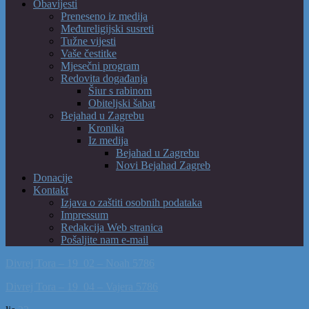
Obavijesti
Preneseno iz medija
Međureligijski susreti
Tužne vijesti
Vaše čestitke
Mjesečni program
Redovita događanja
Šiur s rabinom
Obiteljski šabat
Bejahad u Zagrebu
Kronika
Iz medija
Bejahad u Zagrebu
Novi Bejahad Zagreb
Donacije
Kontakt
Izjava o zaštiti osobnih podataka
Impressum
Redakcija Web stranica
Pošaljite nam e-mail
Divrej Tora – 19_02 – Noah 5786
Divrej Tora – 19_04 – Vajera 5786