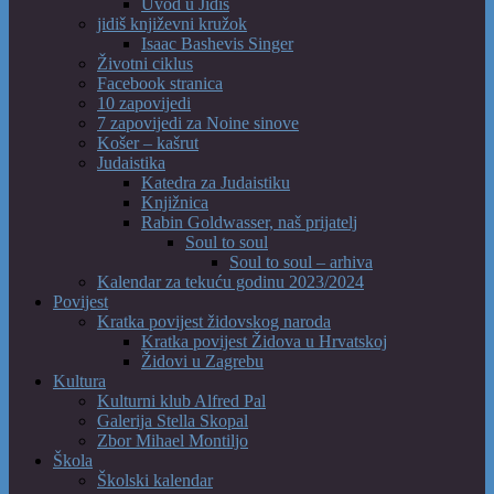
Uvod u Jidiš
jidiš književni kružok
Isaac Bashevis Singer
Životni ciklus
Facebook stranica
10 zapovijedi
7 zapovijedi za Noine sinove
Košer – kašrut
Judaistika
Katedra za Judaistiku
Knjižnica
Rabin Goldwasser, naš prijatelj
Soul to soul
Soul to soul – arhiva
Kalendar za tekuću godinu 2023/2024
Povijest
Kratka povijest židovskog naroda
Kratka povijest Židova u Hrvatskoj
Židovi u Zagrebu
Kultura
Kulturni klub Alfred Pal
Galerija Stella Skopal
Zbor Mihael Montiljo
Škola
Školski kalendar