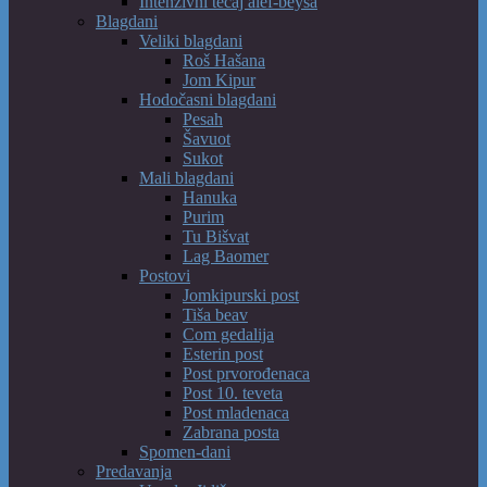
Intenzivni tečaj alef-beysa
Blagdani
Veliki blagdani
Roš Hašana
Jom Kipur
Hodočasni blagdani
Pesah
Šavuot
Sukot
Mali blagdani
Hanuka
Purim
Tu Bišvat
Lag Baomer
Postovi
Jomkipurski post
Tiša beav
Com gedalija
Esterin post
Post prvorođenaca
Post 10. teveta
Post mladenaca
Zabrana posta
Spomen-dani
Predavanja