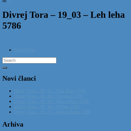
lis
22
Divrej Tora – 19_03 – Leh leha
5786
Divrej Tora
Search
for:
Novi članci
Divrej Tora – 19_41 – Tiša Beav 5786
Divrej Tora – 19_40 – Devarim 5786
Divrej Tora – 19_39 – Matot Mase 5786
Divrej Tora – 19_38 – Pinhas 5786
Divrej Tora – 19_37 – Hukat Balak 5786
Arhiva