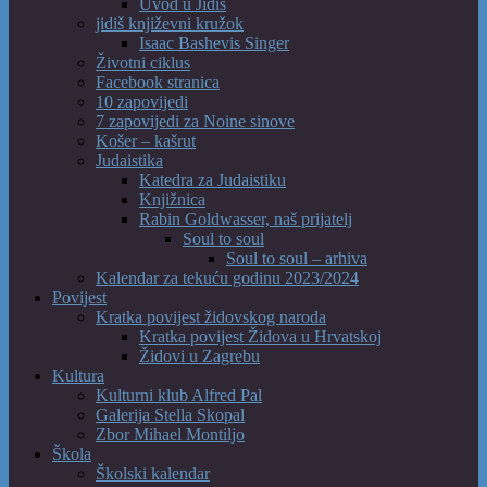
Uvod u Jidiš
jidiš književni kružok
Isaac Bashevis Singer
Životni ciklus
Facebook stranica
10 zapovijedi
7 zapovijedi za Noine sinove
Košer – kašrut
Judaistika
Katedra za Judaistiku
Knjižnica
Rabin Goldwasser, naš prijatelj
Soul to soul
Soul to soul – arhiva
Kalendar za tekuću godinu 2023/2024
Povijest
Kratka povijest židovskog naroda
Kratka povijest Židova u Hrvatskoj
Židovi u Zagrebu
Kultura
Kulturni klub Alfred Pal
Galerija Stella Skopal
Zbor Mihael Montiljo
Škola
Školski kalendar