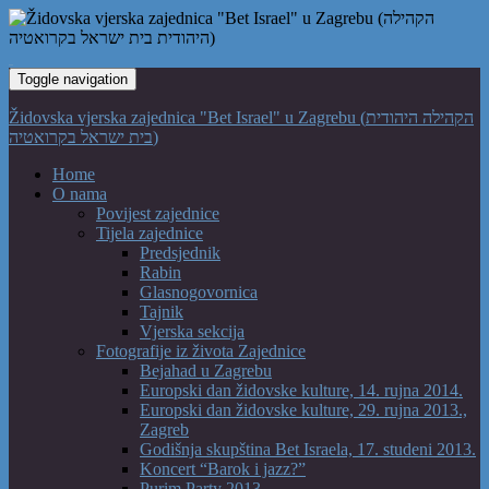
Toggle navigation
Židovska vjerska zajednica "Bet Israel" u Zagrebu (הקהילה היהודית
בית ישראל בקרואטיה)
Home
O nama
Povijest zajednice
Tijela zajednice
Predsjednik
Rabin
Glasnogovornica
Tajnik
Vjerska sekcija
Fotografije iz života Zajednice
Bejahad u Zagrebu
Europski dan židovske kulture, 14. rujna 2014.
Europski dan židovske kulture, 29. rujna 2013.,
Zagreb
Godišnja skupština Bet Israela, 17. studeni 2013.
Koncert “Barok i jazz?”
Purim Party 2013.