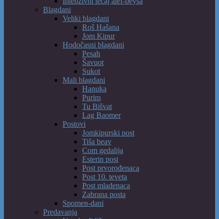
Intenzivni tečaj alef-beysa
Blagdani
Veliki blagdani
Roš Hašana
Jom Kipur
Hodočasni blagdani
Pesah
Šavuot
Sukot
Mali blagdani
Hanuka
Purim
Tu Bišvat
Lag Baomer
Postovi
Jomkipurski post
Tiša beav
Com gedalija
Esterin post
Post prvorođenaca
Post 10. teveta
Post mladenaca
Zabrana posta
Spomen-dani
Predavanja