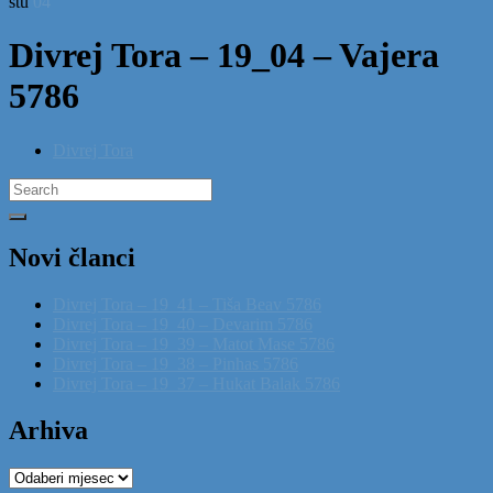
stu
04
Divrej Tora – 19_04 – Vajera
5786
Divrej Tora
Search
for:
Novi članci
Divrej Tora – 19_41 – Tiša Beav 5786
Divrej Tora – 19_40 – Devarim 5786
Divrej Tora – 19_39 – Matot Mase 5786
Divrej Tora – 19_38 – Pinhas 5786
Divrej Tora – 19_37 – Hukat Balak 5786
Arhiva
Arhiva