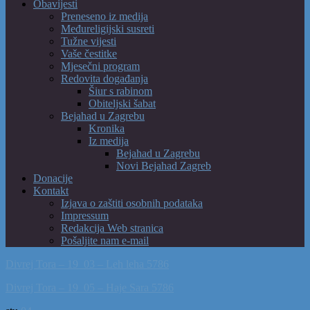
Obavijesti
Preneseno iz medija
Međureligijski susreti
Tužne vijesti
Vaše čestitke
Mjesečni program
Redovita događanja
Šiur s rabinom
Obiteljski šabat
Bejahad u Zagrebu
Kronika
Iz medija
Bejahad u Zagrebu
Novi Bejahad Zagreb
Donacije
Kontakt
Izjava o zaštiti osobnih podataka
Impressum
Redakcija Web stranica
Pošaljite nam e-mail
Divrej Tora – 19_03 – Leh leha 5786
Divrej Tora – 19_05 – Haje Sara 5786