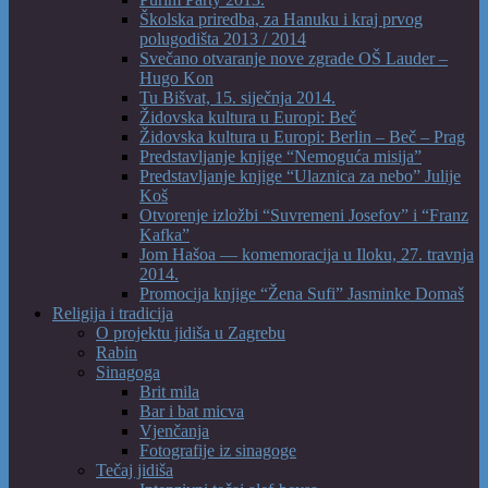
Školska priredba, za Hanuku i kraj prvog
polugodišta 2013 / 2014
Svečano otvaranje nove zgrade OŠ Lauder –
Hugo Kon
Tu Bišvat, 15. siječnja 2014.
Židovska kultura u Europi: Beč
Židovska kultura u Europi: Berlin – Beč – Prag
Predstavljanje knjige “Nemoguća misija”
Predstavljanje knjige “Ulaznica za nebo” Julije
Koš
Otvorenje izložbi “Suvremeni Josefov” i “Franz
Kafka”
Jom Hašoa — komemoracija u Iloku, 27. travnja
2014.
Promocija knjige “Žena Sufi” Jasminke Domaš
Religija i tradicija
O projektu jidiša u Zagrebu
Rabin
Sinagoga
Brit mila
Bar i bat micva
Vjenčanja
Fotografije iz sinagoge
Tečaj jidiša