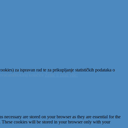
okies) za ispravan rad te za prikupljanje statističkih podataka o
ihvaćam
Blokiraj kolačiće
Želite li znati više:
s necessary are stored on your browser as they are essential for the
e. These cookies will be stored in your browser only with your