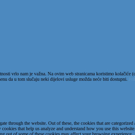
tnosti vrlo nam je važna. Na ovim web stranicama koristimo kolačiće (co
nu da u tom slučaju neki dijelovi usluge možda neće biti dostupni.
Pr
e through the website. Out of these, the cookies that are categorized a
rty cookies that help us analyze and understand how you use this websit
ting out of some of these cookies may affect your browsing experience.