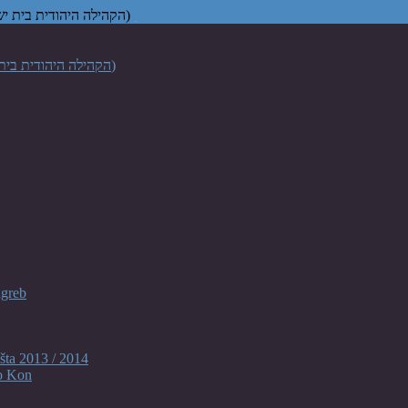
Židovska vjerska zajednica "Bet Israel" u Zagrebu (הקהילה היהודית בית ישראל בקרואטיה)
agreb
šta 2013 / 2014
o Kon