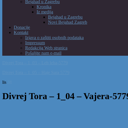
Bejahad u Zagrebu
Kronika
Iz medija
Bejahad u Zagrebu
Novi Bejahad Zagreb
Donacije
Kontakt
Izjava o zaštiti osobnih podataka
Impressum
Redakcija Web stranica
Pošaljite nam e-mail
Divrej Tora – 1_03 – Leh leha-5779
Divrej Tora – 1_05 – Haje Sara 5779
lis
31
Divrej Tora – 1_04 – Vajera-577