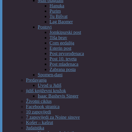
Mali blagdani
Hanuka
Purim
Tu Bišvat
Lag Baomer
Postovi
Jomkipurski post
Tiša beav
Com gedalija
Esterin post
Post prvorođenaca
Post 10. teveta
Post mladenaca
Zabrana posta
Spomen-dani
Predavanja
Uvod u Jidiš
jidiš književni kružok
Isaac Bashevis Singer
Životni ciklus
Facebook stranica
10 zapovijedi
7 zapovijedi za Noine sinove
Košer – kašrut
Judaistika