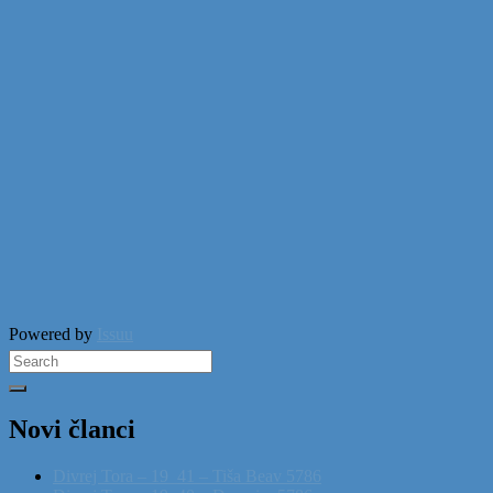
Powered by
Issuu
Search
for:
Novi članci
Divrej Tora – 19_41 – Tiša Beav 5786