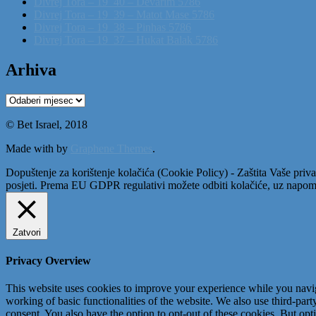
Divrej Tora – 19_40 – Devarim 5786
Divrej Tora – 19_39 – Matot Mase 5786
Divrej Tora – 19_38 – Pinhas 5786
Divrej Tora – 19_37 – Hukat Balak 5786
Arhiva
Arhiva
© Bet Israel, 2018
Made with
by
Graphene Themes
.
Dopuštenje za korištenje kolačića (Cookie Policy) - Zaštita Vaše priva
posjeti. Prema EU GDPR regulativi možete odbiti kolačiće, uz napome
Zatvori
Privacy Overview
This website uses cookies to improve your experience while you navigat
working of basic functionalities of the website. We also use third-pa
consent. You also have the option to opt-out of these cookies. But op