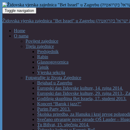
Toggle navigation
Home
O nama
Povijest zajednice
Tijela zajednice
Predsjednik
Rabin
Glasnogovornica
Tajnik
Vjerska sekcija
Fotografije iz života Zajednice
Bejahad u Zagrebu
Europski dan židovske kulture, 14. rujna 2014.
Europski dan židovske kulture, 29. rujna 2013., Z
Godišnja skupština Bet Israela, 17. studeni 2013.
Koncert “Barok i jazz?”
Purim Party 2013.
Školska priredba, za Hanuku i kraj prvog polugodi
Svečano otvaranje nove zgrade OŠ Lauder – Hug
Tu Bišvat, 15. siječnja 2014.
Židovska kultura u Europi: Beč