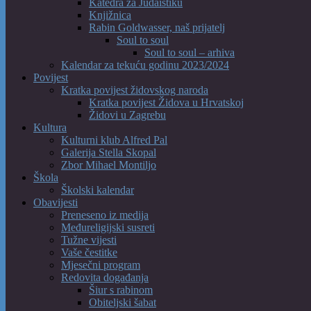
Katedra za Judaistiku
Knjižnica
Rabin Goldwasser, naš prijatelj
Soul to soul
Soul to soul – arhiva
Kalendar za tekuću godinu 2023/2024
Povijest
Kratka povijest židovskog naroda
Kratka povijest Židova u Hrvatskoj
Židovi u Zagrebu
Kultura
Kulturni klub Alfred Pal
Galerija Stella Skopal
Zbor Mihael Montiljo
Škola
Školski kalendar
Obavijesti
Preneseno iz medija
Međureligijski susreti
Tužne vijesti
Vaše čestitke
Mjesečni program
Redovita događanja
Šiur s rabinom
Obiteljski šabat