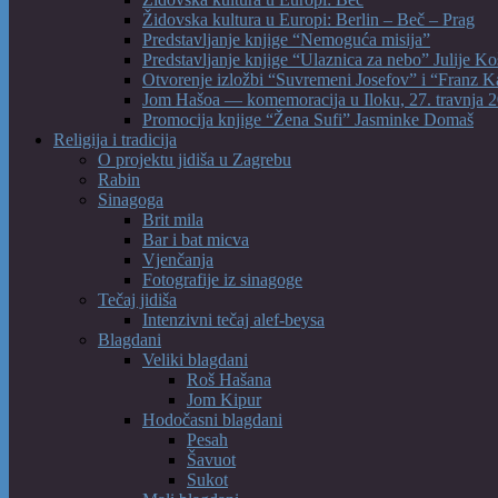
Židovska kultura u Europi: Berlin – Beč – Prag
Predstavljanje knjige “Nemoguća misija”
Predstavljanje knjige “Ulaznica za nebo” Julije Ko
Otvorenje izložbi “Suvremeni Josefov” i “Franz K
Jom Hašoa — komemoracija u Iloku, 27. travnja 2
Promocija knjige “Žena Sufi” Jasminke Domaš
Religija i tradicija
O projektu jidiša u Zagrebu
Rabin
Sinagoga
Brit mila
Bar i bat micva
Vjenčanja
Fotografije iz sinagoge
Tečaj jidiša
Intenzivni tečaj alef-beysa
Blagdani
Veliki blagdani
Roš Hašana
Jom Kipur
Hodočasni blagdani
Pesah
Šavuot
Sukot