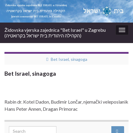
Židovska vjerska zajednica "Bet Israel" u Zagrebu
Togg
(הקהילה היהודית בית ישראל בקרואטיה)
navig
Bet Israel, sinagoga
Bet Israel, sinagoga
Rabin dr. Kotel Dadon, Budimir Lončar, njemački veleposlanik
Hans Peter Annen, Dragan Primorac
Search for: