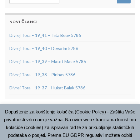
NOVI ČLANCI
Divrej Tora – 19_41 – Tiša Beav 5786
Divrej Tora – 19_40 – Devarim 5786
Divrej Tora – 19_39 – Matot Mase 5786
Divrej Tora – 19_38 – Pinhas 5786
Divrej Tora – 19_37 – Hukat Balak 5786
Dopuštenje za korištenje kolačića (Cookie Policy) - Zaštita Vaše
ARHIVA
privatnosti vrlo nam je važna. Na ovim web stranicama koristimo
Arhiva
kolačiće (cookies) za ispravan rad te za prikupljanje statističkih
podataka o posjeti. Prema EU GDPR regulativi možete odbiti