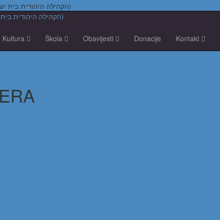
Židovska vjerska zajednica "Bet Israel" u Zagrebu (הקהילה היהודית בית ישראל בקרואטיה)
Kultura
Škola
Obavijesti
Donacije
Kontakt
MERA