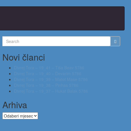
Search
for:
Novi članci
Divrej Tora – 19_41 – Tiša Beav 5786
Divrej Tora – 19_40 – Devarim 5786
Divrej Tora – 19_39 – Matot Mase 5786
Divrej Tora – 19_38 – Pinhas 5786
Divrej Tora – 19_37 – Hukat Balak 5786
Arhiva
Arhiva