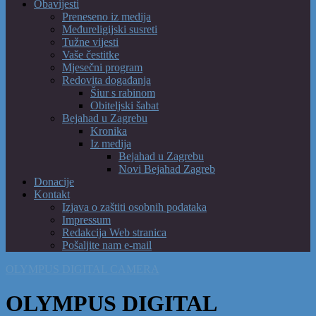
Obavijesti
Preneseno iz medija
Međureligijski susreti
Tužne vijesti
Vaše čestitke
Mjesečni program
Redovita događanja
Šiur s rabinom
Obiteljski šabat
Bejahad u Zagrebu
Kronika
Iz medija
Bejahad u Zagrebu
Novi Bejahad Zagreb
Donacije
Kontakt
Izjava o zaštiti osobnih podataka
Impressum
Redakcija Web stranica
Pošaljite nam e-mail
OLYMPUS DIGITAL CAMERA
OLYMPUS DIGITAL