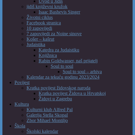
Uvod u Jidiš
jidiš književni kružok
Isaac Bashevis Singer
Životni ciklus
Facebook stranica
10 zapovijedi
7 zapovijedi za Noine sinove
Košer – kašrut
Judaistika
Katedra za Judaistiku
Knjižnica
Rabin Goldwasser, naš prijatelj
Soul to soul
Soul to soul – arhiva
Kalendar za tekuću godinu 2023/2024
Povijest
Kratka povijest židovskog naroda
Kratka povijest Židova u Hrvatskoj
Židovi u Zagrebu
Kultura
Kulturni klub Alfred Pal
Galerija Stella Skopal
Zbor Mihael Montiljo
Škola
Školski kalendar