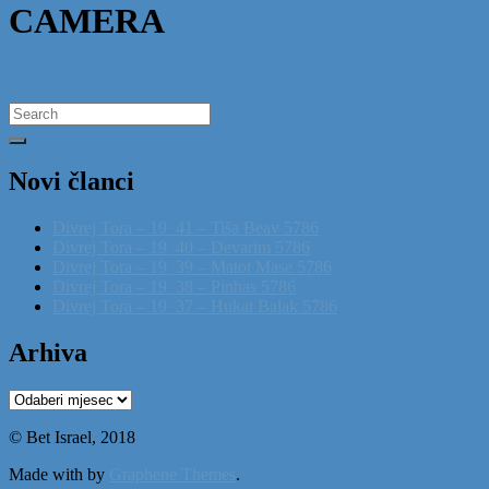
CAMERA
Search
for:
Novi članci
Divrej Tora – 19_41 – Tiša Beav 5786
Divrej Tora – 19_40 – Devarim 5786
Divrej Tora – 19_39 – Matot Mase 5786
Divrej Tora – 19_38 – Pinhas 5786
Divrej Tora – 19_37 – Hukat Balak 5786
Arhiva
Arhiva
© Bet Israel, 2018
Made with
by
Graphene Themes
.