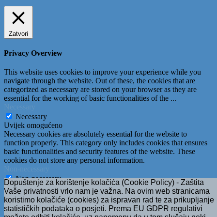
Zatvori
Privacy Overview
This website uses cookies to improve your experience while you
navigate through the website. Out of these, the cookies that are
categorized as necessary are stored on your browser as they are
essential for the working of basic functionalities of the
...
Necessary
Necessary
Uvijek omogućeno
Necessary cookies are absolutely essential for the website to
function properly. This category only includes cookies that ensures
basic functionalities and security features of the website. These
cookies do not store any personal information.
Non-necessary
Non-necessary
Dopuštenje za korištenje kolačića (Cookie Policy) - Zaštita
Any cookies that may not be particularly necessary for the website
Vaše privatnosti vrlo nam je važna. Na ovim web stranicama
to function and is used specifically to collect user personal data via
koristimo kolačiće (cookies) za ispravan rad te za prikupljanje
analytics, ads, other embedded contents are termed as non-necessary
statističkih podataka o posjeti. Prema EU GDPR regulativi
cookies. It is mandatory to procure user consent prior to running