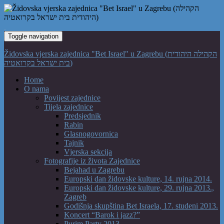
Toggle navigation
Židovska vjerska zajednica "Bet Israel" u Zagrebu (הקהילה היהודית
בית ישראל בקרואטיה)
Home
O nama
Povijest zajednice
Tijela zajednice
Predsjednik
Rabin
Glasnogovornica
Tajnik
Vjerska sekcija
Fotografije iz života Zajednice
Bejahad u Zagrebu
Europski dan židovske kulture, 14. rujna 2014.
Europski dan židovske kulture, 29. rujna 2013.,
Zagreb
Godišnja skupština Bet Israela, 17. studeni 2013.
Koncert “Barok i jazz?”
Purim Party 2013.