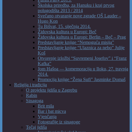
Školska priredba, za Hanuku i kraj prvog
polugodišta 2013 / 2014
Svečano otvaranje nove zgrade OŠ Lauder –
Hugo Kon
Tu Bišvat, 15. siječnja 2014.
Židovska kultura u Europi: Beč
Židovska kultura u Europi: Berlin – Beč – Prag
Predstavljanje knjige “Nemoguća misija”
Predstavljanje knjige “Ulaznica za nebo” Julije
Koš
Otvorenje izložbi “Suvremeni Josefov” i “Franz
Kafka”
Jom Hašoa — komemoracija u Iloku, 27. travnja
2014.
Promocija knjige “Žena Sufi” Jasminke Domaš
Religija i tradicija
O projektu jidiša u Zagrebu
Rabin
Sinagoga
Brit mila
Bar i bat micva
Vjenčanja
Fotografije iz sinagoge
Tečaj jidiša