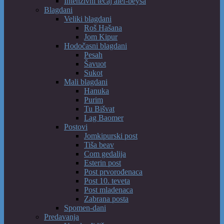
Intenzivni tečaj alef-beysa
Blagdani
Veliki blagdani
Roš Hašana
Jom Kipur
Hodočasni blagdani
Pesah
Šavuot
Sukot
Mali blagdani
Hanuka
Purim
Tu Bišvat
Lag Baomer
Postovi
Jomkipurski post
Tiša beav
Com gedalija
Esterin post
Post prvorođenaca
Post 10. teveta
Post mladenaca
Zabrana posta
Spomen-dani
Predavanja