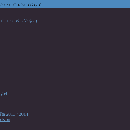
Židovska vjerska zajednica "Bet Israel" u Zagrebu (הקהילה היהודית בית ישראל בקרואטיה)
agreb
šta 2013 / 2014
o Kon