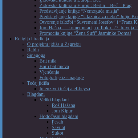
Židovska kultura u Europi: Berlin – Beč – Prag
Predstavljanje knjige “Nemoguća misija”
Predstavljanje knjige “Ulaznica za nebo” Julije Ko
Otvorenje izložbi “Suvremeni Josefov” i “Franz K
Jom Hašoa — komemoracija u Iloku, 27. travnja 2
Promocija knjige “Žena Sufi” Jasminke Domaš
Religija i tradicija
O projektu jidiša u Zagrebu
Rabin
Sinagoga
Brit mila
Bar i bat micva
Vjenčanja
Fotografije iz sinagoge
Tečaj jidiša
Intenzivni tečaj alef-beysa
Blagdani
Veliki blagdani
Roš Hašana
Jom Kipur
Hodočasni blagdani
Pesah
Šavuot
Sukot