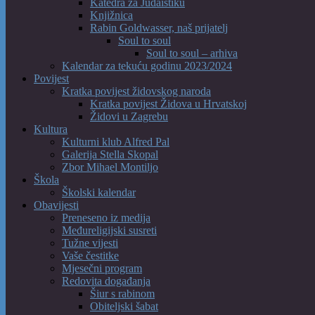
Katedra za Judaistiku
Knjižnica
Rabin Goldwasser, naš prijatelj
Soul to soul
Soul to soul – arhiva
Kalendar za tekuću godinu 2023/2024
Povijest
Kratka povijest židovskog naroda
Kratka povijest Židova u Hrvatskoj
Židovi u Zagrebu
Kultura
Kulturni klub Alfred Pal
Galerija Stella Skopal
Zbor Mihael Montiljo
Škola
Školski kalendar
Obavijesti
Preneseno iz medija
Međureligijski susreti
Tužne vijesti
Vaše čestitke
Mjesečni program
Redovita događanja
Šiur s rabinom
Obiteljski šabat