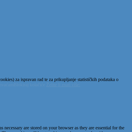
okies) za ispravan rad te za prikupljanje statističkih podataka o
ihvaćam
Blokiraj kolačiće
Želite li znati više:
s necessary are stored on your browser as they are essential for the