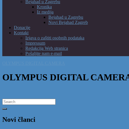
Bejahad u Zagrebu
Kronika
Iz medija
Bejahad u Zagrebu
Novi Bejahad Zagreb
Donacije
Kontakt
Izjava o zaštiti osobnih podataka
Impressum
Redakcija Web stranica
Pošaljite nam e-mail
OLYMPUS DIGITAL CAMERA
OLYMPUS DIGITAL CAMER
Search
for:
Novi članci