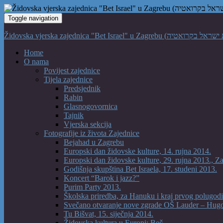
Toggle navigation
Home
O nama
Povijest zajednice
Tijela zajednice
Predsjednik
Rabin
Glasnogovornica
Tajnik
Vjerska sekcija
Fotografije iz života Zajednice
Bejahad u Zagrebu
Europski dan židovske kulture, 14. rujna 2014.
Europski dan židovske kulture, 29. rujna 2013., Z
Godišnja skupština Bet Israela, 17. studeni 2013.
Koncert “Barok i jazz?”
Purim Party 2013.
Školska priredba, za Hanuku i kraj prvog polugodi
Svečano otvaranje nove zgrade OŠ Lauder – Hug
Tu Bišvat, 15. siječnja 2014.
Židovska kultura u Europi: Beč