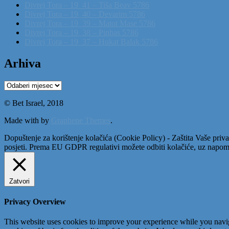
Divrej Tora – 19_41 – Tiša Beav 5786
Divrej Tora – 19_40 – Devarim 5786
Divrej Tora – 19_39 – Matot Mase 5786
Divrej Tora – 19_38 – Pinhas 5786
Divrej Tora – 19_37 – Hukat Balak 5786
Arhiva
Arhiva
© Bet Israel, 2018
Made with
by
Graphene Themes
.
Dopuštenje za korištenje kolačića (Cookie Policy) - Zaštita Vaše priva
posjeti. Prema EU GDPR regulativi možete odbiti kolačiće, uz napome
Zatvori
Privacy Overview
This website uses cookies to improve your experience while you navigat