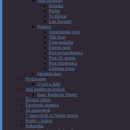
Mali blagdani
Hanuka
Purim
Tu Bišvat
Lag Baomer
Postovi
Jomkipurski post
Tiša beav
Com gedalija
Esterin post
Post prvorođenaca
Post 10. teveta
Post mladenaca
Zabrana posta
Spomen-dani
Predavanja
Uvod u Jidiš
jidiš književni kružok
Isaac Bashevis Singer
Životni ciklus
Facebook stranica
10 zapovijedi
7 zapovijedi za Noine sinove
Košer – kašrut
Judaistika