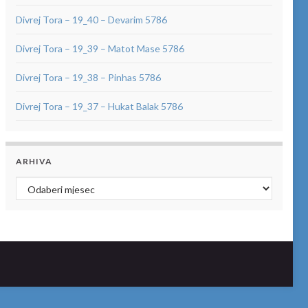
Divrej Tora – 19_40 – Devarim 5786
Divrej Tora – 19_39 – Matot Mase 5786
Divrej Tora – 19_38 – Pinhas 5786
Divrej Tora – 19_37 – Hukat Balak 5786
ARHIVA
Arhiva