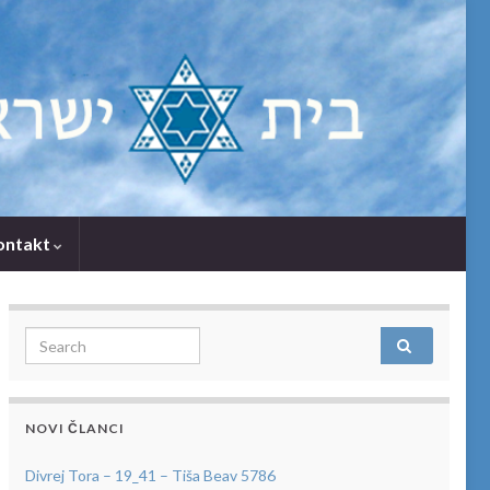
ontakt
Search for:
NOVI ČLANCI
Divrej Tora – 19_41 – Tiša Beav 5786