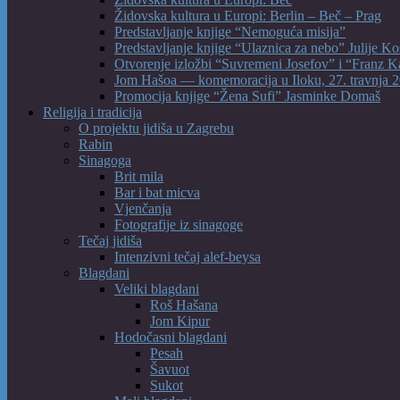
Židovska kultura u Europi: Berlin – Beč – Prag
Predstavljanje knjige “Nemoguća misija”
Predstavljanje knjige “Ulaznica za nebo” Julije Ko
Otvorenje izložbi “Suvremeni Josefov” i “Franz K
Jom Hašoa — komemoracija u Iloku, 27. travnja 2
Promocija knjige “Žena Sufi” Jasminke Domaš
Religija i tradicija
O projektu jidiša u Zagrebu
Rabin
Sinagoga
Brit mila
Bar i bat micva
Vjenčanja
Fotografije iz sinagoge
Tečaj jidiša
Intenzivni tečaj alef-beysa
Blagdani
Veliki blagdani
Roš Hašana
Jom Kipur
Hodočasni blagdani
Pesah
Šavuot
Sukot