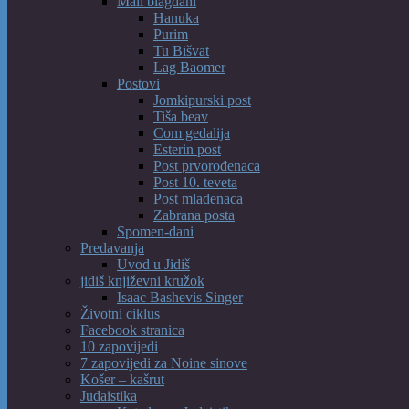
Mali blagdani
Hanuka
Purim
Tu Bišvat
Lag Baomer
Postovi
Jomkipurski post
Tiša beav
Com gedalija
Esterin post
Post prvorođenaca
Post 10. teveta
Post mladenaca
Zabrana posta
Spomen-dani
Predavanja
Uvod u Jidiš
jidiš književni kružok
Isaac Bashevis Singer
Životni ciklus
Facebook stranica
10 zapovijedi
7 zapovijedi za Noine sinove
Košer – kašrut
Judaistika