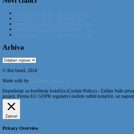
Novi članci
Divrej Tora – 19_41 – Tiša Beav 5786
Divrej Tora – 19_40 – Devarim 5786
Divrej Tora – 19_39 – Matot Mase 5786
Divrej Tora – 19_38 – Pinhas 5786
Divrej Tora – 19_37 – Hukat Balak 5786
Arhiva
Arhiva
© Bet Israel, 2018
Made with
by
Graphene Themes
.
Dopuštenje za korištenje kolačića (Cookie Policy) - Zaštita Vaše priva
posjeti. Prema EU GDPR regulativi možete odbiti kolačiće, uz napome
Zatvori
Privacy Overview