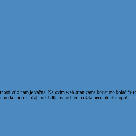
tnosti vrlo nam je važna. Na ovim web stranicama koristimo kolačiće (co
nu da u tom slučaju neki dijelovi usluge možda neće biti dostupni.
Pr