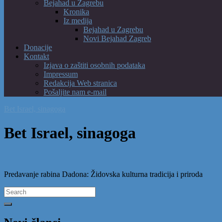
Bejahad u Zagrebu
Kronika
Iz medija
Bejahad u Zagrebu
Novi Bejahad Zagreb
Donacije
Kontakt
Izjava o zaštiti osobnih podataka
Impressum
Redakcija Web stranica
Pošaljite nam e-mail
Bet Israel, sinagoga
Bet Israel, sinagoga
Predavanje rabina Dadona: Židovska kulturna tradicija i priroda
Search
for: