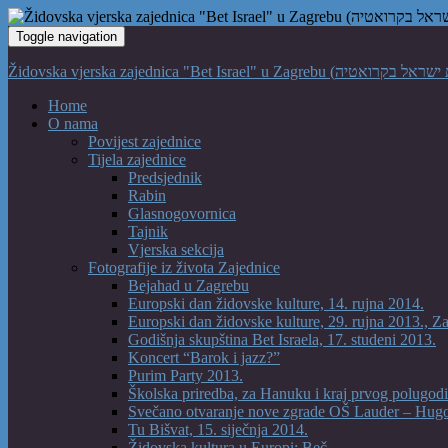
Toggle navigation
Home
O nama
Povijest zajednice
Tijela zajednice
Predsjednik
Rabin
Glasnogovornica
Tajnik
Vjerska sekcija
Fotografije iz života Zajednice
Bejahad u Zagrebu
Europski dan židovske kulture, 14. rujna 2014.
Europski dan židovske kulture, 29. rujna 2013., Z
Godišnja skupština Bet Israela, 17. studeni 2013.
Koncert “Barok i jazz?”
Purim Party 2013.
Školska priredba, za Hanuku i kraj prvog polugodi
Svečano otvaranje nove zgrade OŠ Lauder – Hug
Tu Bišvat, 15. siječnja 2014.
Židovska kultura u Europi: Beč