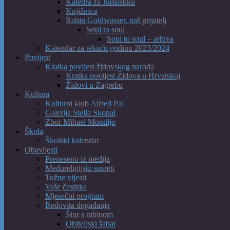
Katedra za Judaistiku
Knjižnica
Rabin Goldwasser, naš prijatelj
Soul to soul
Soul to soul – arhiva
Kalendar za tekuću godinu 2023/2024
Povijest
Kratka povijest židovskog naroda
Kratka povijest Židova u Hrvatskoj
Židovi u Zagrebu
Kultura
Kulturni klub Alfred Pal
Galerija Stella Skopal
Zbor Mihael Montiljo
Škola
Školski kalendar
Obavijesti
Preneseno iz medija
Međureligijski susreti
Tužne vijesti
Vaše čestitke
Mjesečni program
Redovita događanja
Šiur s rabinom
Obiteljski šabat