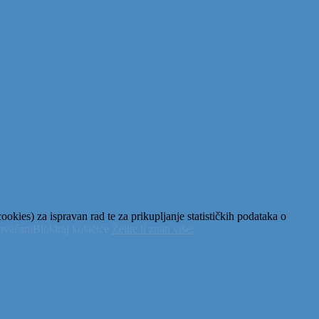
okies) za ispravan rad te za prikupljanje statističkih podataka o
ihvaćam
Blokiraj kolačiće
Želite li znati više: