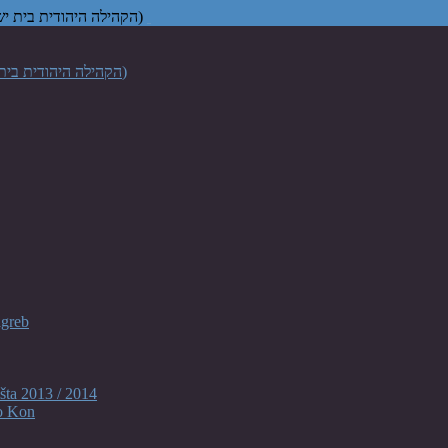
Židovska vjerska zajednica "Bet Israel" u Zagrebu (הקהילה היהודית בית ישראל בקרואטיה)
agreb
šta 2013 / 2014
o Kon