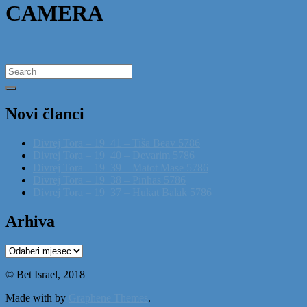
CAMERA
Search
for:
Novi članci
Divrej Tora – 19_41 – Tiša Beav 5786
Divrej Tora – 19_40 – Devarim 5786
Divrej Tora – 19_39 – Matot Mase 5786
Divrej Tora – 19_38 – Pinhas 5786
Divrej Tora – 19_37 – Hukat Balak 5786
Arhiva
Arhiva
© Bet Israel, 2018
Made with
by
Graphene Themes
.