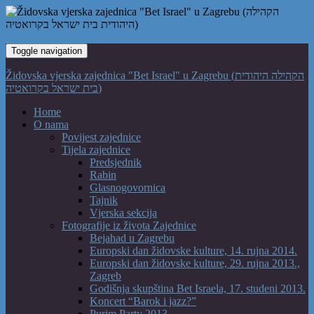
Toggle navigation
Židovska vjerska zajednica "Bet Israel" u Zagrebu (הקהילה היהודית
בית ישראל בקרואטיה)
Home
O nama
Povijest zajednice
Tijela zajednice
Predsjednik
Rabin
Glasnogovornica
Tajnik
Vjerska sekcija
Fotografije iz života Zajednice
Bejahad u Zagrebu
Europski dan židovske kulture, 14. rujna 2014.
Europski dan židovske kulture, 29. rujna 2013.,
Zagreb
Godišnja skupština Bet Israela, 17. studeni 2013.
Koncert “Barok i jazz?”
Purim Party 2013.