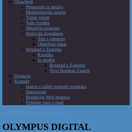
Obavijesti
Preneseno iz medija
Međureligijski susreti
Tužne vijesti
Vaše čestitke
Mjesečni program
Redovita događanja
Šiur s rabinom
Obiteljski šabat
Bejahad u Zagrebu
Kronika
Iz medija
Bejahad u Zagrebu
Novi Bejahad Zagreb
Donacije
Kontakt
Izjava o zaštiti osobnih podataka
Impressum
Redakcija Web stranica
Pošaljite nam e-mail
OLYMPUS DIGITAL CAMERA
OLYMPUS DIGITAL