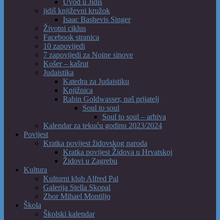
Uvod u Jidiš
jidiš književni kružok
Isaac Bashevis Singer
Životni ciklus
Facebook stranica
10 zapovijedi
7 zapovijedi za Noine sinove
Košer – kašrut
Judaistika
Katedra za Judaistiku
Knjižnica
Rabin Goldwasser, naš prijatelj
Soul to soul
Soul to soul – arhiva
Kalendar za tekuću godinu 2023/2024
Povijest
Kratka povijest židovskog naroda
Kratka povijest Židova u Hrvatskoj
Židovi u Zagrebu
Kultura
Kulturni klub Alfred Pal
Galerija Stella Skopal
Zbor Mihael Montiljo
Škola
Školski kalendar