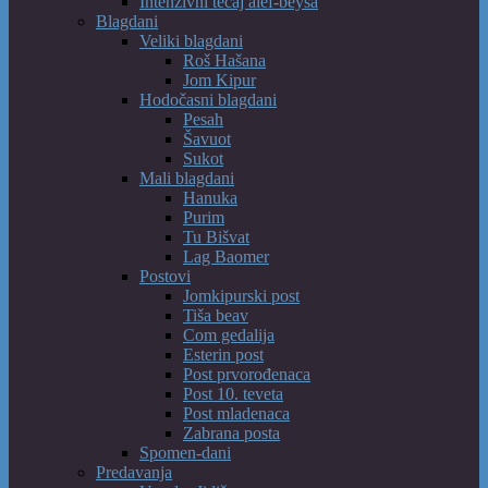
Intenzivni tečaj alef-beysa
Blagdani
Veliki blagdani
Roš Hašana
Jom Kipur
Hodočasni blagdani
Pesah
Šavuot
Sukot
Mali blagdani
Hanuka
Purim
Tu Bišvat
Lag Baomer
Postovi
Jomkipurski post
Tiša beav
Com gedalija
Esterin post
Post prvorođenaca
Post 10. teveta
Post mladenaca
Zabrana posta
Spomen-dani
Predavanja