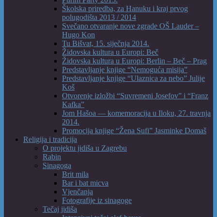
Školska priredba, za Hanuku i kraj prvog
polugodišta 2013 / 2014
Svečano otvaranje nove zgrade OŠ Lauder –
Hugo Kon
Tu Bišvat, 15. siječnja 2014.
Židovska kultura u Europi: Beč
Židovska kultura u Europi: Berlin – Beč – Prag
Predstavljanje knjige “Nemoguća misija”
Predstavljanje knjige “Ulaznica za nebo” Julije
Koš
Otvorenje izložbi “Suvremeni Josefov” i “Franz
Kafka”
Jom Hašoa — komemoracija u Iloku, 27. travnja
2014.
Promocija knjige “Žena Sufi” Jasminke Domaš
Religija i tradicija
O projektu jidiša u Zagrebu
Rabin
Sinagoga
Brit mila
Bar i bat micva
Vjenčanja
Fotografije iz sinagoge
Tečaj jidiša