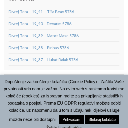
Divrej Tora – 19_41 – Tiša Beav 5786
Divrej Tora – 19_40 – Devarim 5786
Divrej Tora – 19_39 – Matot Mase 5786
Divrej Tora – 19_38 – Pinhas 5786
Divrej Tora – 19_37 – Hukat Balak 5786
Dopuštenje za korištenje kolačića (Cookie Policy) - Zaštita Vaše
ARHIVA
privatnosti vrlo nam je važna. Na ovim web stranicama koristimo
Arhiva
kolačiće (cookies) za ispravan rad te za prikupljanje statističkih
podataka o posjeti. Prema EU GDPR regulativi možete odbiti
kolačiće, uz napomenu da u tom slučaju neki dijelovi usluge
možda neće biti dostupni.
Prihvaćam
Blokiraj kolačiće
© Bet Israel, 2018
Želite li znati više:
Made with
by
Graphene Themes
.