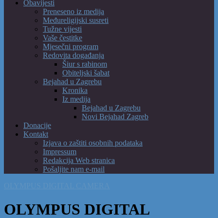
Obavijesti
Preneseno iz medija
Međureligijski susreti
Tužne vijesti
Vaše čestitke
Mjesečni program
Redovita događanja
Šiur s rabinom
Obiteljski šabat
Bejahad u Zagrebu
Kronika
Iz medija
Bejahad u Zagrebu
Novi Bejahad Zagreb
Donacije
Kontakt
Izjava o zaštiti osobnih podataka
Impressum
Redakcija Web stranica
Pošaljite nam e-mail
OLYMPUS DIGITAL CAMERA
OLYMPUS DIGITAL