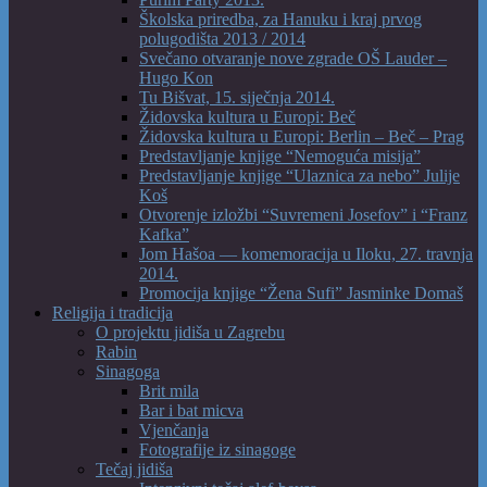
Školska priredba, za Hanuku i kraj prvog
polugodišta 2013 / 2014
Svečano otvaranje nove zgrade OŠ Lauder –
Hugo Kon
Tu Bišvat, 15. siječnja 2014.
Židovska kultura u Europi: Beč
Židovska kultura u Europi: Berlin – Beč – Prag
Predstavljanje knjige “Nemoguća misija”
Predstavljanje knjige “Ulaznica za nebo” Julije
Koš
Otvorenje izložbi “Suvremeni Josefov” i “Franz
Kafka”
Jom Hašoa — komemoracija u Iloku, 27. travnja
2014.
Promocija knjige “Žena Sufi” Jasminke Domaš
Religija i tradicija
O projektu jidiša u Zagrebu
Rabin
Sinagoga
Brit mila
Bar i bat micva
Vjenčanja
Fotografije iz sinagoge
Tečaj jidiša