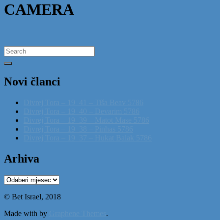
CAMERA
Search
for:
Novi članci
Divrej Tora – 19_41 – Tiša Beav 5786
Divrej Tora – 19_40 – Devarim 5786
Divrej Tora – 19_39 – Matot Mase 5786
Divrej Tora – 19_38 – Pinhas 5786
Divrej Tora – 19_37 – Hukat Balak 5786
Arhiva
Arhiva
© Bet Israel, 2018
Made with
by
Graphene Themes
.