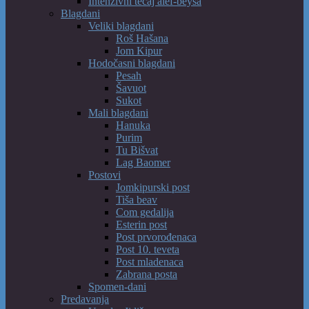
Intenzivni tečaj alef-beysa
Blagdani
Veliki blagdani
Roš Hašana
Jom Kipur
Hodočasni blagdani
Pesah
Šavuot
Sukot
Mali blagdani
Hanuka
Purim
Tu Bišvat
Lag Baomer
Postovi
Jomkipurski post
Tiša beav
Com gedalija
Esterin post
Post prvorođenaca
Post 10. teveta
Post mladenaca
Zabrana posta
Spomen-dani
Predavanja