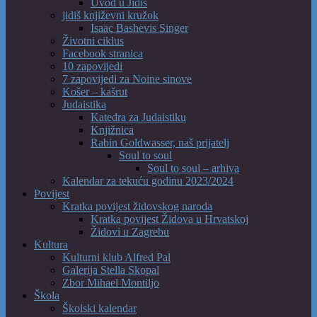
Uvod u Jidiš
jidiš književni kružok
Isaac Bashevis Singer
Životni ciklus
Facebook stranica
10 zapovijedi
7 zapovijedi za Noine sinove
Košer – kašrut
Judaistika
Katedra za Judaistiku
Knjižnica
Rabin Goldwasser, naš prijatelj
Soul to soul
Soul to soul – arhiva
Kalendar za tekuću godinu 2023/2024
Povijest
Kratka povijest židovskog naroda
Kratka povijest Židova u Hrvatskoj
Židovi u Zagrebu
Kultura
Kulturni klub Alfred Pal
Galerija Stella Skopal
Zbor Mihael Montiljo
Škola
Školski kalendar