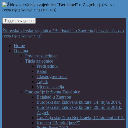
Toggle navigation
Židovska vjerska zajednica "Bet Israel" u Zagrebu (הקהילה היהודית
בית ישראל בקרואטיה)
Home
O nama
Povijest zajednice
Tijela zajednice
Predsjednik
Rabin
Glasnogovornica
Tajnik
Vjerska sekcija
Fotografije iz života Zajednice
Bejahad u Zagrebu
Europski dan židovske kulture, 14. rujna 2014.
Europski dan židovske kulture, 29. rujna 2013.,
Zagreb
Godišnja skupština Bet Israela, 17. studeni 2013.
Koncert “Barok i jazz?”
Purim Party 2013.