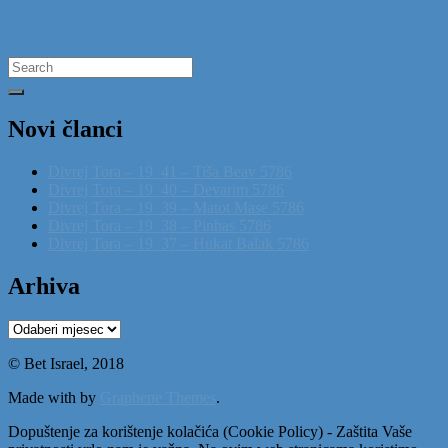
Search
for:
Novi članci
Divrej Tora – 19_41 – Tiša Beav 5786
Divrej Tora – 19_40 – Devarim 5786
Divrej Tora – 19_39 – Matot Mase 5786
Divrej Tora – 19_38 – Pinhas 5786
Divrej Tora – 19_37 – Hukat Balak 5786
Arhiva
Arhiva
© Bet Israel, 2018
Made with
by
Graphene Themes
.
Dopuštenje za korištenje kolačića (Cookie Policy) - Zaštita Vaše