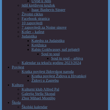
Uvod u Jidiš
jidiš književni kružok
Isaac Bashevis Singer
Životni ciklus
Facebook stranica
10 zapovijedi
7 zapovijedi za Noine sinove
Košer – kašrut
Judaistika
Katedra za Judaistiku
Knjižnica
Rabin Goldwasser, naš prijatelj
Soul to soul
Soul to soul – arhiva
Kalendar za tekuću godinu 2023/2024
Povijest
Kratka povijest židovskog naroda
Kratka povijest Židova u Hrvatskoj
Židovi u Zagrebu
Kultura
Kulturni klub Alfred Pal
Galerija Stella Skopal
Zbor Mihael Montiljo
Škola
Školski kalendar