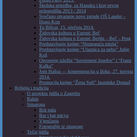
Školska priredba, za Hanuku i kraj prvog
polugodišta 2013 / 2014
Svečano otvaranje nove zgrade OŠ Lauder –
Hugo Kon
Tu Bišvat, 15. siječnja 2014.
Židovska kultura u Europi: Beč
Židovska kultura u Europi: Berlin – Beč – Prag
Predstavljanje knjige “Nemoguća misija”
Predstavljanje knjige “Ulaznica za nebo” Julije
Koš
Otvorenje izložbi “Suvremeni Josefov” i “Franz
Kafka”
Jom Hašoa — komemoracija u Iloku, 27. travnja
2014.
Promocija knjige “Žena Sufi” Jasminke Domaš
Religija i tradicija
O projektu jidiša u Zagrebu
Rabin
Sinagoga
Brit mila
Bar i bat micva
Vjenčanja
Fotografije iz sinagoge
Tečaj jidiša