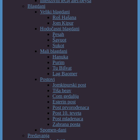
Intenzivni tečaj alef-beysa
Blagdani
Veliki blagdani
Roš Hašana
Jom Kipur
Hodočasni blagdani
Pesah
Šavuot
Sukot
Mali blagdani
Hanuka
Purim
Tu Bišvat
Lag Baomer
Postovi
Jomkipurski post
Tiša beav
Com gedalija
Esterin post
Post prvorođenaca
Post 10. teveta
Post mladenaca
Zabrana posta
Spomen-dani
Predavanja