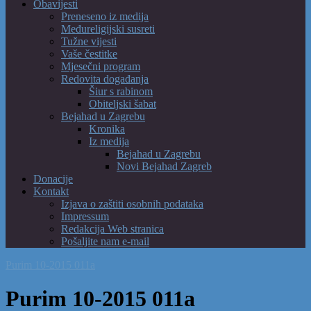
Obavijesti
Preneseno iz medija
Međureligijski susreti
Tužne vijesti
Vaše čestitke
Mjesečni program
Redovita događanja
Šiur s rabinom
Obiteljski šabat
Bejahad u Zagrebu
Kronika
Iz medija
Bejahad u Zagrebu
Novi Bejahad Zagreb
Donacije
Kontakt
Izjava o zaštiti osobnih podataka
Impressum
Redakcija Web stranica
Pošaljite nam e-mail
Purim 10-2015 011a
Purim 10-2015 011a