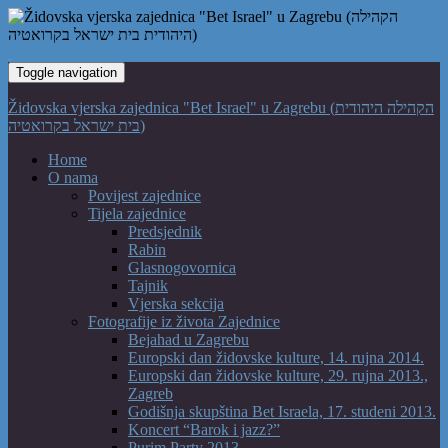
Toggle navigation
Židovska vjerska zajednica "Bet Israel" u Zagrebu (הקהילה היהודית
בית ישראל בקרואטיה)
Home
O nama
Povijest zajednice
Tijela zajednice
Predsjednik
Rabin
Glasnogovornica
Tajnik
Vjerska sekcija
Fotografije iz života Zajednice
Bejahad u Zagrebu
Europski dan židovske kulture, 14. rujna 2014.
Europski dan židovske kulture, 29. rujna 2013.,
Zagreb
Godišnja skupština Bet Israela, 17. studeni 2013.
Koncert “Barok i jazz?”
Purim Party 2013.