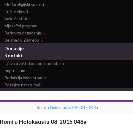
Međureligijski susreti
Tužne vijesti
Vaše čestitke
Mjesečni program
Redovita događanja
Bejahad u Zagrebu
Donacije
Kontakt
Izjava o zaštiti osobnih podataka
Impressum
Redakcija Web stranica
Pošaljite nam e-mail
Romi u Holokaustu 08-2015 048a
Romi u Holokaustu 08-2015 048a