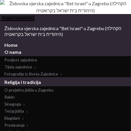
Toggle navigation
Židovska vjerska zajednica "Bet Israel" u Zagrebu (הקהילה
היהודית בית ישראל בקרואטיה)
Home
O nama
Povijest zajednice
Tijela zajednice
Fotografije iz života Zajednice
Religija i tradicija
O projektu jidiša u Zagrebu
Rabin
Sinagoga
Tečaj jidiša
Blagdani
Predavanja