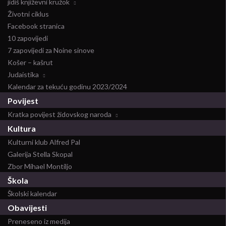
jidiš književni kružok
Životni ciklus
Facebook stranica
10 zapovijedi
7 zapovijedi za Noine sinove
Košer – kašrut
Judaistika
Kalendar za tekuću godinu 2023/2024
Povijest
Kratka povijest židovskog naroda
Kultura
Kulturni klub Alfred Pal
Galerija Stella Skopal
Zbor Mihael Montiljo
Škola
Školski kalendar
Obavijesti
Preneseno iz medija