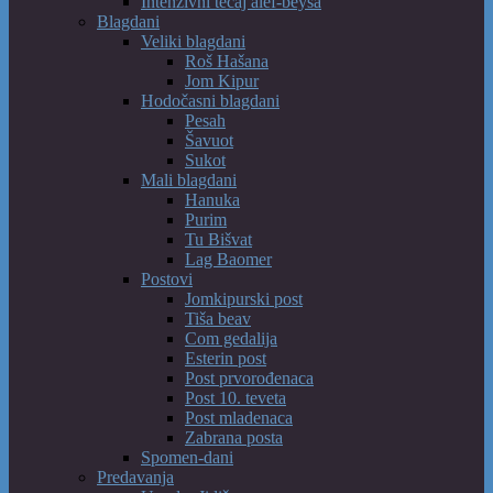
Intenzivni tečaj alef-beysa
Blagdani
Veliki blagdani
Roš Hašana
Jom Kipur
Hodočasni blagdani
Pesah
Šavuot
Sukot
Mali blagdani
Hanuka
Purim
Tu Bišvat
Lag Baomer
Postovi
Jomkipurski post
Tiša beav
Com gedalija
Esterin post
Post prvorođenaca
Post 10. teveta
Post mladenaca
Zabrana posta
Spomen-dani
Predavanja