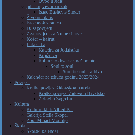
Uvod u Jidiš
jidiš književni kružok
Isaac Bashevis Singer
Životni ciklus
Facebook stranica
10 zapovijedi
7 zapovijedi za Noine sinove
Košer – kašrut
Judaistika
Katedra za Judaistiku
Knjižnica
Rabin Goldwasser, naš prijatelj
Soul to soul
Soul to soul – arhiva
Kalendar za tekuću godinu 2023/2024
Povijest
Kratka povijest židovskog naroda
Kratka povijest Židova u Hrvatskoj
Židovi u Zagrebu
Kultura
Kulturni klub Alfred Pal
Galerija Stella Skopal
Zbor Mihael Montiljo
Škola
Školski kalendar