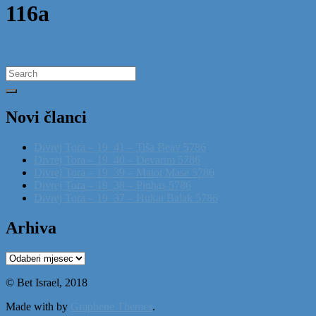
116a
Search
for:
Novi članci
Divrej Tora – 19_41 – Tiša Beav 5786
Divrej Tora – 19_40 – Devarim 5786
Divrej Tora – 19_39 – Matot Mase 5786
Divrej Tora – 19_38 – Pinhas 5786
Divrej Tora – 19_37 – Hukat Balak 5786
Arhiva
Arhiva
© Bet Israel, 2018
Made with
by
Graphene Themes
.