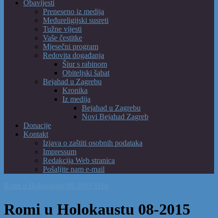
Obavijesti
Preneseno iz medija
Međureligijski susreti
Tužne vijesti
Vaše čestitke
Mjesečni program
Redovita događanja
Šiur s rabinom
Obiteljski šabat
Bejahad u Zagrebu
Kronika
Iz medija
Bejahad u Zagrebu
Novi Bejahad Zagreb
Donacije
Kontakt
Izjava o zaštiti osobnih podataka
Impressum
Redakcija Web stranica
Pošaljite nam e-mail
Romi u Holokaustu 08-2015 116a
Romi u Holokaustu 08-2015