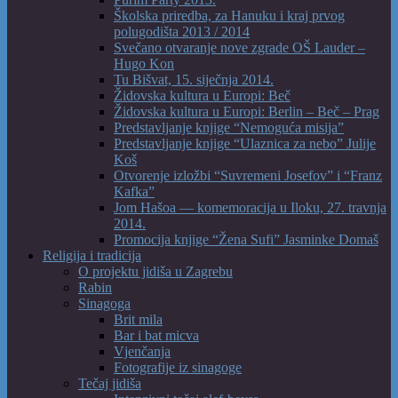
Školska priredba, za Hanuku i kraj prvog
polugodišta 2013 / 2014
Svečano otvaranje nove zgrade OŠ Lauder –
Hugo Kon
Tu Bišvat, 15. siječnja 2014.
Židovska kultura u Europi: Beč
Židovska kultura u Europi: Berlin – Beč – Prag
Predstavljanje knjige “Nemoguća misija”
Predstavljanje knjige “Ulaznica za nebo” Julije
Koš
Otvorenje izložbi “Suvremeni Josefov” i “Franz
Kafka”
Jom Hašoa — komemoracija u Iloku, 27. travnja
2014.
Promocija knjige “Žena Sufi” Jasminke Domaš
Religija i tradicija
O projektu jidiša u Zagrebu
Rabin
Sinagoga
Brit mila
Bar i bat micva
Vjenčanja
Fotografije iz sinagoge
Tečaj jidiša