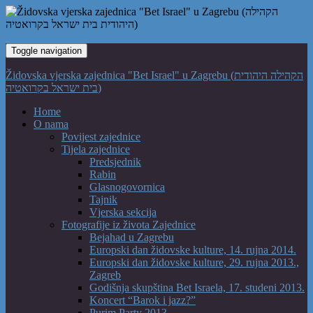
Toggle navigation
Židovska vjerska zajednica "Bet Israel" u Zagrebu (הקהילה היהודית
בית ישראל בקרואטיה)
Home
O nama
Povijest zajednice
Tijela zajednice
Predsjednik
Rabin
Glasnogovornica
Tajnik
Vjerska sekcija
Fotografije iz života Zajednice
Bejahad u Zagrebu
Europski dan židovske kulture, 14. rujna 2014.
Europski dan židovske kulture, 29. rujna 2013.,
Zagreb
Godišnja skupština Bet Israela, 17. studeni 2013.
Koncert “Barok i jazz?”
Purim Party 2013.