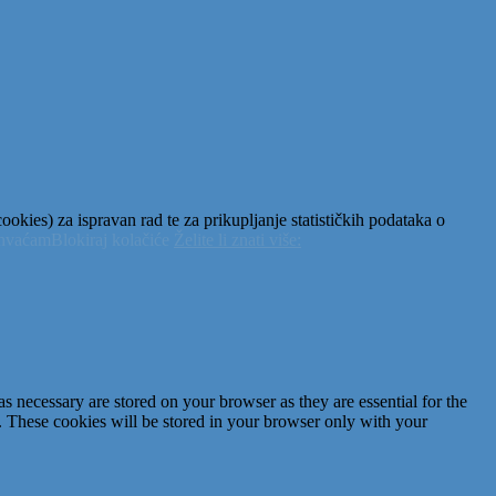
okies) za ispravan rad te za prikupljanje statističkih podataka o
ihvaćam
Blokiraj kolačiće
Želite li znati više:
s necessary are stored on your browser as they are essential for the
e. These cookies will be stored in your browser only with your