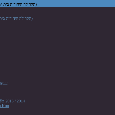
Židovska vjerska zajednica "Bet Israel" u Zagrebu (הקהילה היהודית בית ישראל בקרואטיה)
agreb
šta 2013 / 2014
o Kon