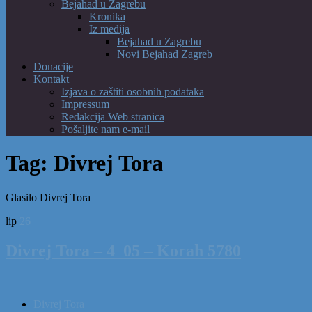
Bejahad u Zagrebu
Kronika
Iz medija
Bejahad u Zagrebu
Novi Bejahad Zagreb
Donacije
Kontakt
Izjava o zaštiti osobnih podataka
Impressum
Redakcija Web stranica
Pošaljite nam e-mail
Tag:
Divrej Tora
Glasilo Divrej Tora
lip
26
Divrej Tora – 4_05 – Korah 5780
Divrej Tora