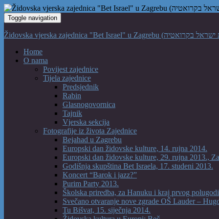
Toggle navigation
Home
O nama
Povijest zajednice
Tijela zajednice
Predsjednik
Rabin
Glasnogovornica
Tajnik
Vjerska sekcija
Fotografije iz života Zajednice
Bejahad u Zagrebu
Europski dan židovske kulture, 14. rujna 2014.
Europski dan židovske kulture, 29. rujna 2013., Z
Godišnja skupština Bet Israela, 17. studeni 2013.
Koncert “Barok i jazz?”
Purim Party 2013.
Školska priredba, za Hanuku i kraj prvog polugodi
Svečano otvaranje nove zgrade OŠ Lauder – Hug
Tu Bišvat, 15. siječnja 2014.
Židovska kultura u Europi: Beč