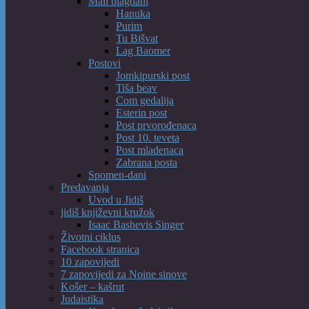
Mali blagdani
Hanuka
Purim
Tu Bišvat
Lag Baomer
Postovi
Jomkipurski post
Tiša beav
Com gedalija
Esterin post
Post prvorođenaca
Post 10. teveta
Post mladenaca
Zabrana posta
Spomen-dani
Predavanja
Uvod u Jidiš
jidiš književni kružok
Isaac Bashevis Singer
Životni ciklus
Facebook stranica
10 zapovijedi
7 zapovijedi za Noine sinove
Košer – kašrut
Judaistika