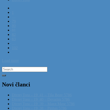
1
…
79
80
81
82
83
…
102
Load more
Search
for:
Novi članci
Divrej Tora – 19_41 – Tiša Beav 5786
Divrej Tora – 19_40 – Devarim 5786
Divrej Tora – 19_39 – Matot Mase 5786
Divrej Tora – 19_38 – Pinhas 5786