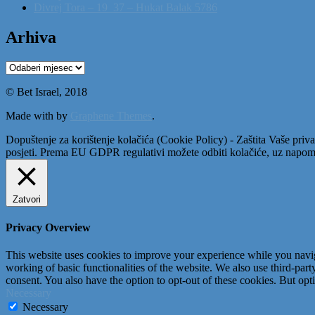
Divrej Tora – 19_37 – Hukat Balak 5786
Arhiva
Arhiva
© Bet Israel, 2018
Made with
by
Graphene Themes
.
Dopuštenje za korištenje kolačića (Cookie Policy) - Zaštita Vaše priva
posjeti. Prema EU GDPR regulativi možete odbiti kolačiće, uz napome
Zatvori
Privacy Overview
This website uses cookies to improve your experience while you navigat
working of basic functionalities of the website. We also use third-pa
consent. You also have the option to opt-out of these cookies. But op
Necessary
Necessary