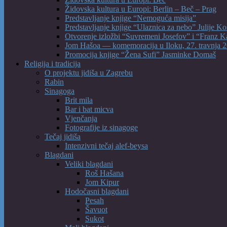
Židovska kultura u Europi: Berlin – Beč – Prag
Predstavljanje knjige “Nemoguća misija”
Predstavljanje knjige “Ulaznica za nebo” Julije Ko
Otvorenje izložbi “Suvremeni Josefov” i “Franz K
Jom Hašoa — komemoracija u Iloku, 27. travnja 2
Promocija knjige “Žena Sufi” Jasminke Domaš
Religija i tradicija
O projektu jidiša u Zagrebu
Rabin
Sinagoga
Brit mila
Bar i bat micva
Vjenčanja
Fotografije iz sinagoge
Tečaj jidiša
Intenzivni tečaj alef-beysa
Blagdani
Veliki blagdani
Roš Hašana
Jom Kipur
Hodočasni blagdani
Pesah
Šavuot
Sukot