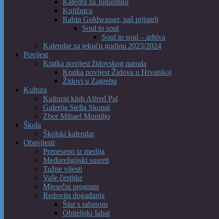
Katedra za Judaistiku
Knjižnica
Rabin Goldwasser, naš prijatelj
Soul to soul
Soul to soul – arhiva
Kalendar za tekuću godinu 2023/2024
Povijest
Kratka povijest židovskog naroda
Kratka povijest Židova u Hrvatskoj
Židovi u Zagrebu
Kultura
Kulturni klub Alfred Pal
Galerija Stella Skopal
Zbor Mihael Montiljo
Škola
Školski kalendar
Obavijesti
Preneseno iz medija
Međureligijski susreti
Tužne vijesti
Vaše čestitke
Mjesečni program
Redovita događanja
Šiur s rabinom
Obiteljski šabat