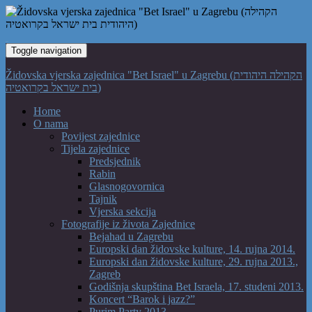
Toggle navigation
Židovska vjerska zajednica "Bet Israel" u Zagrebu (הקהילה היהודית
בית ישראל בקרואטיה)
Home
O nama
Povijest zajednice
Tijela zajednice
Predsjednik
Rabin
Glasnogovornica
Tajnik
Vjerska sekcija
Fotografije iz života Zajednice
Bejahad u Zagrebu
Europski dan židovske kulture, 14. rujna 2014.
Europski dan židovske kulture, 29. rujna 2013.,
Zagreb
Godišnja skupština Bet Israela, 17. studeni 2013.
Koncert “Barok i jazz?”
Purim Party 2013.