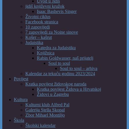
Uvod u Jidiš
jidiš književni kružok
Isaac Bashevis Singer
Životni ciklus
Facebook stranica
10 zapovijedi
7 zapovijedi za Noine sinove
Košer – kašrut
Judaistika
Katedra za Judaistiku
Knjižnica
Rabin Goldwasser, naš prijatelj
Soul to soul
Soul to soul – arhiva
Kalendar za tekuću godinu 2023/2024
Povijest
Kratka povijest židovskog naroda
Kratka povijest Židova u Hrvatskoj
Židovi u Zagrebu
Kultura
Kulturni klub Alfred Pal
Galerija Stella Skopal
Zbor Mihael Montiljo
Škola
Školski kalendar