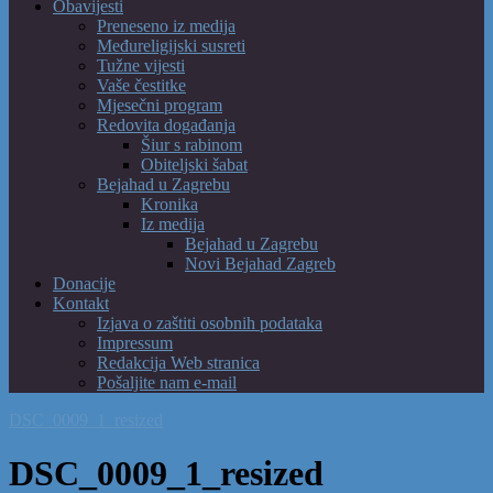
Obavijesti
Preneseno iz medija
Međureligijski susreti
Tužne vijesti
Vaše čestitke
Mjesečni program
Redovita događanja
Šiur s rabinom
Obiteljski šabat
Bejahad u Zagrebu
Kronika
Iz medija
Bejahad u Zagrebu
Novi Bejahad Zagreb
Donacije
Kontakt
Izjava o zaštiti osobnih podataka
Impressum
Redakcija Web stranica
Pošaljite nam e-mail
DSC_0009_1_resized
DSC_0009_1_resized