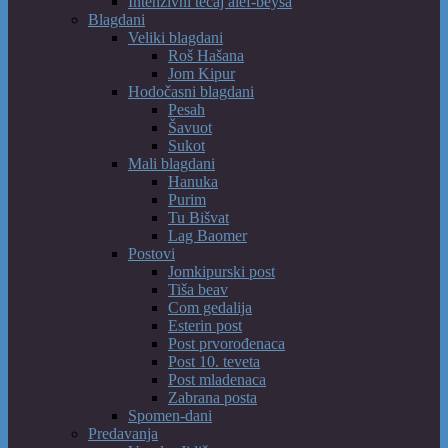
Intenzivni tečaj alef-beysa
Blagdani
Veliki blagdani
Roš Hašana
Jom Kipur
Hodočasni blagdani
Pesah
Šavuot
Sukot
Mali blagdani
Hanuka
Purim
Tu Bišvat
Lag Baomer
Postovi
Jomkipurski post
Tiša beav
Com gedalija
Esterin post
Post prvorođenaca
Post 10. teveta
Post mladenaca
Zabrana posta
Spomen-dani
Predavanja