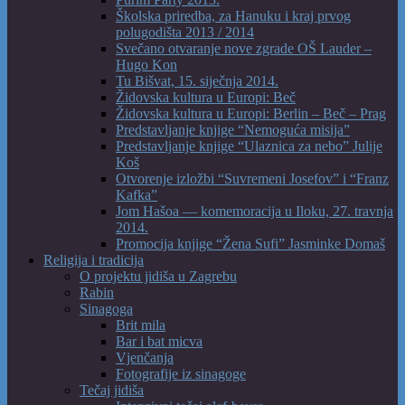
Školska priredba, za Hanuku i kraj prvog
polugodišta 2013 / 2014
Svečano otvaranje nove zgrade OŠ Lauder –
Hugo Kon
Tu Bišvat, 15. siječnja 2014.
Židovska kultura u Europi: Beč
Židovska kultura u Europi: Berlin – Beč – Prag
Predstavljanje knjige “Nemoguća misija”
Predstavljanje knjige “Ulaznica za nebo” Julije
Koš
Otvorenje izložbi “Suvremeni Josefov” i “Franz
Kafka”
Jom Hašoa — komemoracija u Iloku, 27. travnja
2014.
Promocija knjige “Žena Sufi” Jasminke Domaš
Religija i tradicija
O projektu jidiša u Zagrebu
Rabin
Sinagoga
Brit mila
Bar i bat micva
Vjenčanja
Fotografije iz sinagoge
Tečaj jidiša