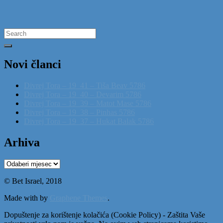
Search
for:
Novi članci
Divrej Tora – 19_41 – Tiša Beav 5786
Divrej Tora – 19_40 – Devarim 5786
Divrej Tora – 19_39 – Matot Mase 5786
Divrej Tora – 19_38 – Pinhas 5786
Divrej Tora – 19_37 – Hukat Balak 5786
Arhiva
Arhiva
© Bet Israel, 2018
Made with
by
Graphene Themes
.
Dopuštenje za korištenje kolačića (Cookie Policy) - Zaštita Vaše