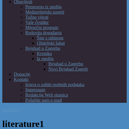
Obavijesti
Preneseno iz medija
Međureligijski susreti
Tužne vijesti
Vaše čestitke
Mjesečni program
Redovita događanja
Šiur s rabinom
Obiteljski šabat
Bejahad u Zagrebu
Kronika
Iz medija
Bejahad u Zagrebu
Novi Bejahad Zagreb
Donacije
Kontakt
Izjava o zaštiti osobnih podataka
Impressum
Redakcija Web stranica
Pošaljite nam e-mail
literature1
literature1