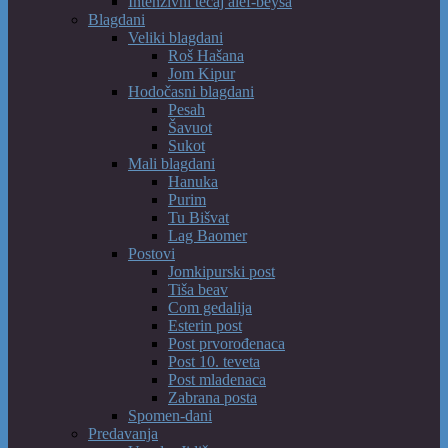
Intenzivni tečaj alef-beysa
Blagdani
Veliki blagdani
Roš Hašana
Jom Kipur
Hodočasni blagdani
Pesah
Šavuot
Sukot
Mali blagdani
Hanuka
Purim
Tu Bišvat
Lag Baomer
Postovi
Jomkipurski post
Tiša beav
Com gedalija
Esterin post
Post prvorođenaca
Post 10. teveta
Post mladenaca
Zabrana posta
Spomen-dani
Predavanja