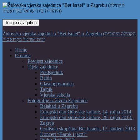
Toggle navigation
Židovska vjerska zajednica "Bet Israel" u Zagrebu (הקהילה היהודית
בית ישראל בקרואטיה)
Home
O nama
Povijest zajednice
Tijela zajednice
Predsjednik
Rabin
Glasnogovornica
Tajnik
Vjerska sekcija
Fotografije iz života Zajednice
Bejahad u Zagrebu
Europski dan židovske kulture, 14. rujna 2014.
Europski dan židovske kulture, 29. rujna 2013.,
Zagreb
Godišnja skupština Bet Israela, 17. studeni 2013.
Koncert “Barok i jazz?”
Purim Party 2013.