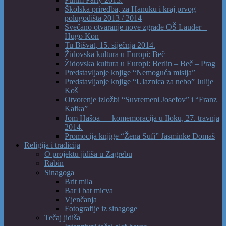
Školska priredba, za Hanuku i kraj prvog
polugodišta 2013 / 2014
Svečano otvaranje nove zgrade OŠ Lauder –
Hugo Kon
Tu Bišvat, 15. siječnja 2014.
Židovska kultura u Europi: Beč
Židovska kultura u Europi: Berlin – Beč – Prag
Predstavljanje knjige “Nemoguća misija”
Predstavljanje knjige “Ulaznica za nebo” Julije
Koš
Otvorenje izložbi “Suvremeni Josefov” i “Franz
Kafka”
Jom Hašoa — komemoracija u Iloku, 27. travnja
2014.
Promocija knjige “Žena Sufi” Jasminke Domaš
Religija i tradicija
O projektu jidiša u Zagrebu
Rabin
Sinagoga
Brit mila
Bar i bat micva
Vjenčanja
Fotografije iz sinagoge
Tečaj jidiša