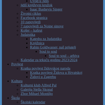
Uvod u Jidiš
jidiš književni kružok
Isaac Bashevis Singer
Životni ciklus
Facebook stranica
10 zapovijedi
7 zapovijedi za Noine sinove
Košer – kašrut
Judaistika
Katedra za Judaistiku
Knjižnica
Rabin Goldwasser, naš prijatelj
Soul to soul
Soul to soul – arhiva
Kalendar za tekuću godinu 2023/2024
Povijest
Kratka povijest židovskog naroda
Kratka povijest Židova u Hrvatskoj
Židovi u Zagrebu
Kultura
Kulturni klub Alfred Pal
Galerija Stella Skopal
Zbor Mihael Montiljo
Škola
Školski kalendar