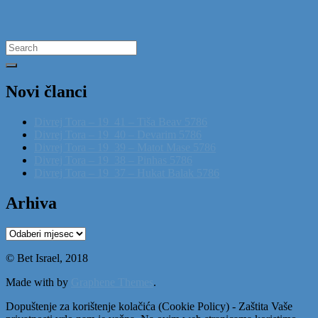
Search
for:
Novi članci
Divrej Tora – 19_41 – Tiša Beav 5786
Divrej Tora – 19_40 – Devarim 5786
Divrej Tora – 19_39 – Matot Mase 5786
Divrej Tora – 19_38 – Pinhas 5786
Divrej Tora – 19_37 – Hukat Balak 5786
Arhiva
Arhiva
© Bet Israel, 2018
Made with
by
Graphene Themes
.
Dopuštenje za korištenje kolačića (Cookie Policy) - Zaštita Vaše