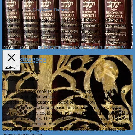
Made with
by
Graphene Themes
.
Dopuštenje za korištenje kolačića (Cookie Policy) - Zaštita Vaše
privatnosti vrlo nam je važna. Na ovim web stranicama koristimo
kolačiće (cookies) za ispravan rad te za prikupljanje statističkih
podataka o posjeti. Prema EU GDPR regulativi možete odbiti
kolačiće, uz napomenu da u tom slučaju neki dijelovi usluge možda
neće biti dostupni.
Prihvaćam
Blokiraj kolačiće
Želite li znati više:
Naša sinagoga
Zatvori
04/04/2013
Privacy Overview
This website uses cookies to improve your experience while you
navigate through the website. Out of these, the cookies that are
categorized as necessary are stored on your browser as they are
essential for the working of basic functionalities of the website. We
also use third-party cookies that help us analyze and understand how
you use this website. These cookies will be stored in your browser
only with your consent. You also have the option to opt-out of these
cookies. But opting out of some of these cookies may affect your
browsing experience.