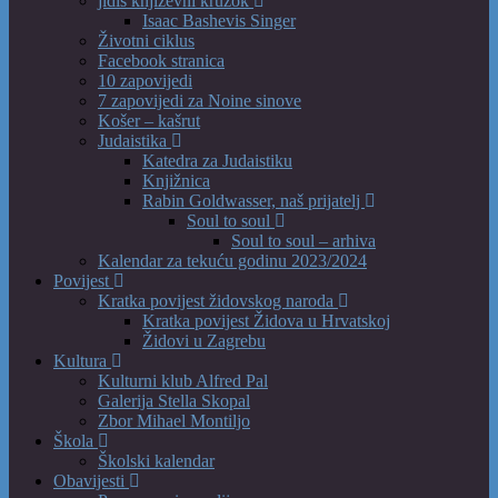
jidiš književni kružok
Isaac Bashevis Singer
Životni ciklus
Facebook stranica
10 zapovijedi
7 zapovijedi za Noine sinove
Košer – kašrut
Judaistika
Katedra za Judaistiku
Knjižnica
Rabin Goldwasser, naš prijatelj
Soul to soul
Soul to soul – arhiva
Kalendar za tekuću godinu 2023/2024
Povijest
Kratka povijest židovskog naroda
Kratka povijest Židova u Hrvatskoj
Židovi u Zagrebu
Kultura
Kulturni klub Alfred Pal
Galerija Stella Skopal
Zbor Mihael Montiljo
Škola
Školski kalendar
Obavijesti