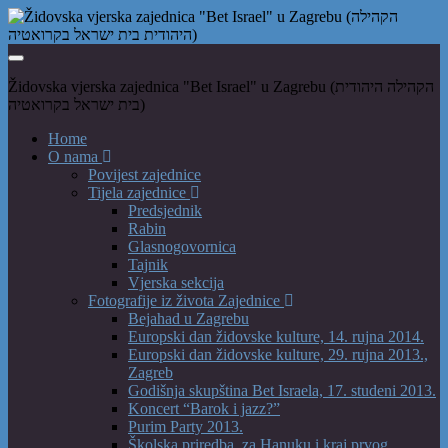
Toggle
navigation
Židovska vjerska zajednica "Bet Israel" u Zagrebu (הקהילה היהודית
בית ישראל בקרואטיה)
Home
O nama
Povijest zajednice
Tijela zajednice
Predsjednik
Rabin
Glasnogovornica
Tajnik
Vjerska sekcija
Fotografije iz života Zajednice
Bejahad u Zagrebu
Europski dan židovske kulture, 14. rujna 2014.
Europski dan židovske kulture, 29. rujna 2013.,
Zagreb
Godišnja skupština Bet Israela, 17. studeni 2013.
Koncert “Barok i jazz?”
Purim Party 2013.
Školska priredba, za Hanuku i kraj prvog