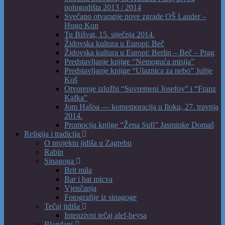
polugodišta 2013 / 2014
Svečano otvaranje nove zgrade OŠ Lauder –
Hugo Kon
Tu Bišvat, 15. siječnja 2014.
Židovska kultura u Europi: Beč
Židovska kultura u Europi: Berlin – Beč – Prag
Predstavljanje knjige “Nemoguća misija”
Predstavljanje knjige “Ulaznica za nebo” Julije
Koš
Otvorenje izložbi “Suvremeni Josefov” i “Franz
Kafka”
Jom Hašoa — komemoracija u Iloku, 27. travnja
2014.
Promocija knjige “Žena Sufi” Jasminke Domaš
Religija i tradicija
O projektu jidiša u Zagrebu
Rabin
Sinagoga
Brit mila
Bar i bat micva
Vjenčanja
Fotografije iz sinagoge
Tečaj jidiša
Intenzivni tečaj alef-beysa
Blagdani