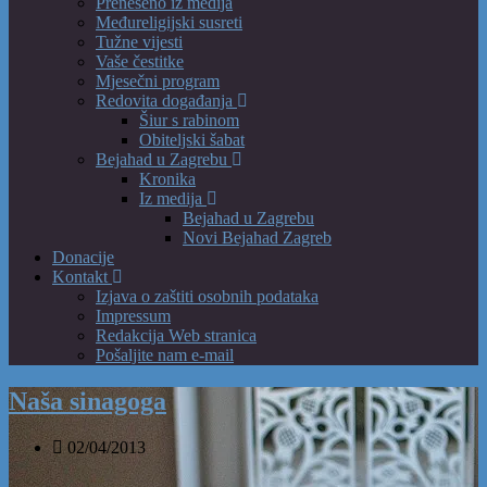
Preneseno iz medija
Međureligijski susreti
Tužne vijesti
Vaše čestitke
Mjesečni program
Redovita događanja
Šiur s rabinom
Obiteljski šabat
Bejahad u Zagrebu
Kronika
Iz medija
Bejahad u Zagrebu
Novi Bejahad Zagreb
Donacije
Kontakt
Izjava o zaštiti osobnih podataka
Impressum
Redakcija Web stranica
Pošaljite nam e-mail
Naša sinagoga
02/04/2013