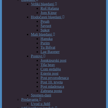
Veliki blagdani
Roš Hašana
Jom Kipur
Hodočasni blagdani
Pesah
Šavuot
Sukot
Mali blagdani
Hanuka
Purim
Tu Bišvat
Lag Baomer
Postovi
Jomkipurski post
Tiša beav
Com gedalija
Esterin post
Post prvorođenaca
Post 10. teveta
Post mladenaca
Zabrana posta
Spomen-dani
Predavanja
Uvod u Jidiš