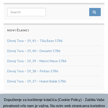
Search for:
NOVI ČLANCI
Divrej Tora – 19_41 – Tiša Beav 5786
Divrej Tora – 19_40 – Devarim 5786
Divrej Tora – 19_39 – Matot Mase 5786
Divrej Tora – 19_38 – Pinhas 5786
Divrej Tora – 19_37 – Hukat Balak 5786
Dopuštenje za korištenje kolačića (Cookie Policy) - Zaštita Vaše
ARHIVA
privatnosti vrlo nam je važna. Na ovim web stranicama koristimo