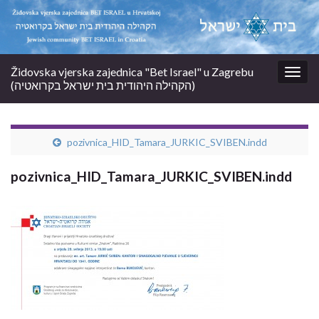
Židovska vjerska zajednica "Bet Israel" u Zagrebu
Togg
(הקהילה היהודית בית ישראל בקרואטיה)
navig
pozivnica_HID_Tamara_JURKIC_SVIBEN.indd
pozivnica_HID_Tamara_JURKIC_SVIBEN.indd