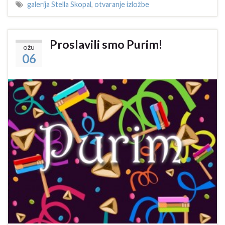
galerija Stella Skopal
,
otvaranje izložbe
Proslavili smo Purim!
OŽU
06