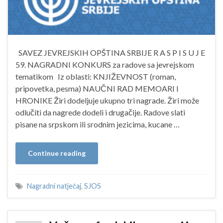
SAVEZ JEVREJSKIH OPŠTINA SRBIJE R A S P I S U J E
59. NAGRADNI KONKURS za radove sa jevrejskom
tematikom Iz oblasti: KNJIŽEVNOST (roman,
pripovetka, pesma) NAUČNI RAD MEMOARI I
HRONIKE Žiri dodeljuje ukupno tri nagrade. Žiri može
odlučiti da nagrede dodeli i drugačije. Radove slati
pisane na srpskom ili srodnim jezicima, kucane …
Continue reading
Nagradni natječaj
,
SJOS