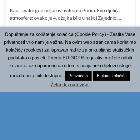
Kao i svake godine, proslavili smo Purim. Evo djelića
atmosfere: ovako je 4. ožujka bilo u našoj Zajednici…
Dopuštenje za korištenje kolačića (Cookie Policy) - Zaštita Vaše
blagdan
,
kultura
,
priredba
privatnosti vrlo nam je važna. Na ovim web stranicama koristimo
kolačiće (cookies) za ispravan rad te za prikupljanje statističkih
podataka o posjeti. Prema EU GDPR regulativi možete odbiti
Promocija knjige “Dan po dan
VELJ
kolačiće, uz napomenu da u tom slučaju neki dijelovi usluge
27
– židovska duhovnost”
možda neće biti dostupni.
Prihvaćam
Blokiraj kolačiće
Želite li znati više: