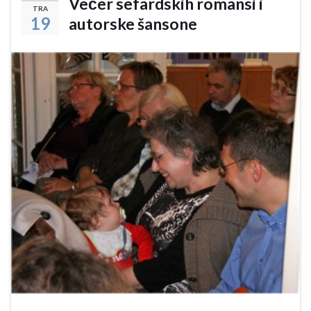
Večer sefardskih romansi i
TRA
19
autorske šansone